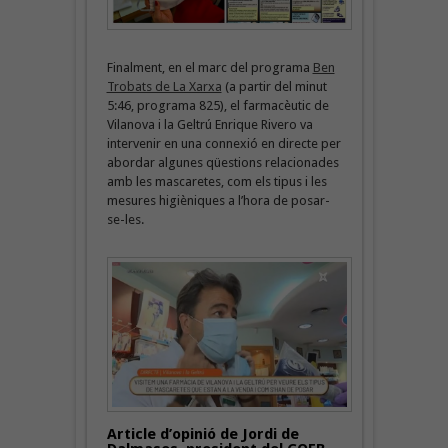
Finalment, en el marc del programa
Ben
Trobats de La Xarxa
(a partir del minut
5:46, programa 825), el farmacèutic de
Vilanova i la Geltrú Enrique Rivero va
intervenir en una connexió en directe per
abordar algunes qüestions relacionades
amb les mascaretes, com els tipus i les
mesures higièniques a l’hora de posar-
se-les.
Article d’opinió de Jordi de