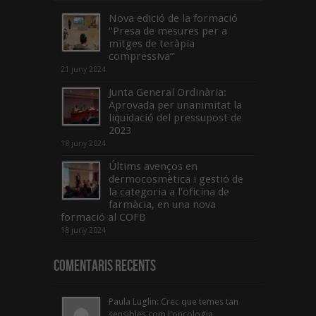
Nova edició de la formació
“Presa de mesures per a
mitges de teràpia
compressiva”
21 juny 2024
Junta General Ordinària:
Aprovada per unanimitat la
liquidació del pressupost de
2023
18 juny 2024
Últims avenços en
dermocosmètica i gestió de
la categoria a l’oficina de
farmàcia, en una nova
formació al COFB
18 juny 2024
Comentaris Recents
Paula Luglin: Crec que temes tan
sensibles com l'oncologia