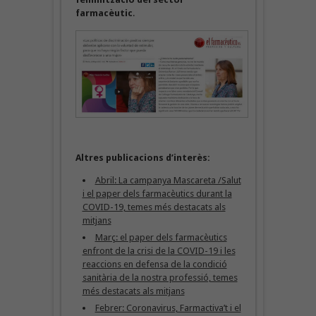
farmacèutic
.
Altres publicacions d’interès:
Abril: La campanya Mascareta /Salut
i el paper dels farmacèutics durant la
COVID-19, temes més destacats als
mitjans
Març: el paper dels farmacèutics
enfront de la crisi de la COVID-19 i les
reaccions en defensa de la condició
sanitària de la nostra professió, temes
més destacats als mitjans
Febrer: Coronavirus, Farmactiva’t i el