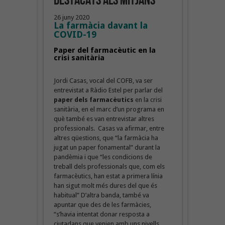
destacats als mitjans
26 juny 2020
La farmàcia davant la
COVID-19
Paper del farmacèutic en la
crisi sanitària
Jordi Casas, vocal del COFB, va ser
entrevistat a Ràdio Estel per parlar del
paper dels farmacèutics
en la crisi
sanitària, en el marc d’un programa en
què també es van entrevistar altres
professionals. Casas va afirmar, entre
altres qüestions, que “la farmàcia ha
jugat un paper fonamental” durant la
pandèmia i que “les condicions de
treball dels professionals que, com els
farmacèutics, han estat a primera línia
han sigut molt més dures del que és
habitual” D’altra banda, també va
apuntar que des de les farmàcies,
“s’havia intentat donar resposta a
ciutadans que venien amb uns nivells