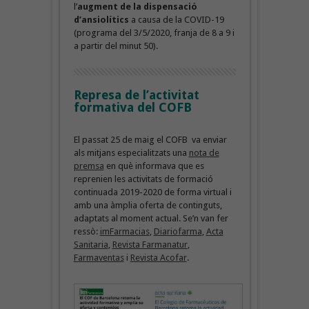
l’
augment de la dispensació
d’ansiolítics
a causa de la COVID-19
(programa del 3/5/2020, franja de 8 a 9 i
a partir del minut 50).
Represa de l’activitat
formativa del COFB
El passat 25 de maig el COFB va enviar
als mitjans especialitzats una
nota de
premsa
en què informava que es
reprenien les activitats de formació
continuada 2019-2020 de forma virtual i
amb una àmplia oferta de continguts,
adaptats al moment actual. Se’n van fer
ressò:
imFarmacias
,
Diariofarma
,
Acta
Sanitaria
,
Revista Farmanatur
,
Farmaventas
i
Revista Acofar
.