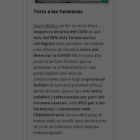
Tests a les farmàcies
Diario Médico
va fer-se ressò d’una
enquesta interna del COFB
en què
més del 80% dels farmacèutics
col·legiats
eren partidaris de realitzar
a les oficines de farmàcia
tests per
detectar la COVID-19
. Es tracta d’un
projecte en fase d’estudi, que va
presentar-se a l’Administració i que
porta implícits una sèrie de
condicionants: que hi hagi un
protocol
definit
i la formació pertinent a l’hora
de fer els tests, que es faci amb
tests
validats i seleccionats per part del
sistema sanitari
, amb
EPIS per a les
farmàcies
i
consensuat amb
l’Administració
. En una altra peça, el
mateix mitjà va recollir unes declaracions
de Jordi de Dalmases sobre aquesta
mateixa qüestió.