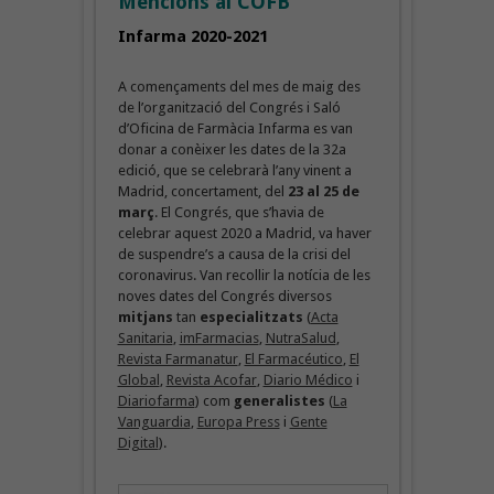
Mencions al COFB
Infarma 2020-2021
A començaments del mes de maig des
de l’organització del Congrés i Saló
d’Oficina de Farmàcia Infarma es van
donar a conèixer les dates de la 32a
edició, que se celebrarà l’any vinent a
Madrid, concertament, del
23 al 25 de
març
. El Congrés, que s’havia de
celebrar aquest 2020 a Madrid, va haver
de suspendre’s a causa de la crisi del
coronavirus. Van recollir la notícia de les
noves dates del Congrés diversos
mitjans
tan
especialitzats
(
Acta
Sanitaria
,
imFarmacias
,
NutraSalud
,
Revista Farmanatur
,
El Farmacéutico
,
El
Global
,
Revista Acofar
,
Diario Médico
i
Diariofarma
) com
generalistes
(
La
Vanguardia
,
Europa Press
i
Gente
Digital
).