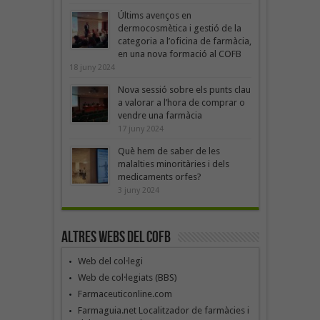
Últims avenços en
dermocosmètica i gestió de la
categoria a l’oficina de farmàcia,
en una nova formació al COFB
18 juny 2024
Nova sessió sobre els punts clau
a valorar a l’hora de comprar o
vendre una farmàcia
17 juny 2024
Què hem de saber de les
malalties minoritàries i dels
medicaments orfes?
3 juny 2024
Altres webs del COFB
Web del col·legi
Web de col·legiats (BBS)
Farmaceuticonline.com
Farmaguia.net Localitzador de farmàcies i