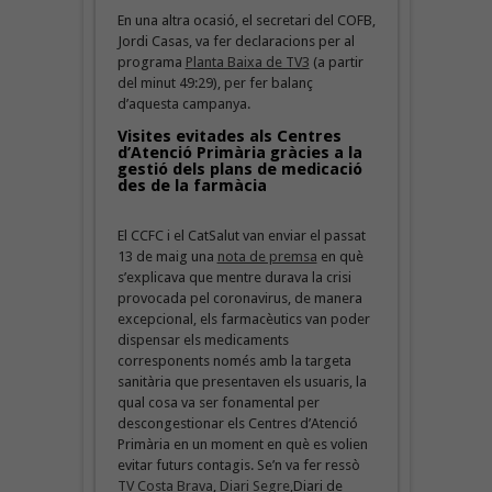
En una altra ocasió, el secretari del COFB,
Jordi Casas, va fer declaracions per al
programa
Planta Baixa de TV3
(a partir
del minut 49:29), per fer balanç
d’aquesta campanya.
Visites evitades als Centres
d’Atenció Primària gràcies a la
gestió dels plans de medicació
des de la farmàcia
El CCFC i el CatSalut van enviar el passat
13 de maig una
nota de premsa
en què
s’explicava que mentre durava la crisi
provocada pel coronavirus, de manera
excepcional, els farmacèutics van poder
dispensar els medicaments
corresponents només amb la targeta
sanitària que presentaven els usuaris, la
qual cosa va ser fonamental per
descongestionar els Centres d’Atenció
Primària en un moment en què es volien
evitar futurs contagis. Se’n va fer ressò
TV Costa Brava
,
Diari Segre,
Diari de