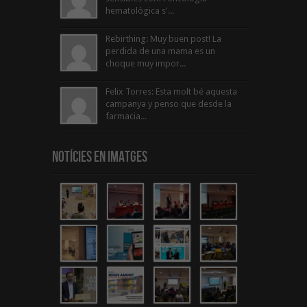
hematològica s'...
Rebirthing: Muy buen post! La
perdida de una mama es un
choque muy impor...
Felix Torres: Esta molt bé aquesta
campanya y penso que desde la
farmacia...
Notícies en Imatges