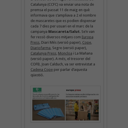
Catalunya (CCFC) va enviar una nota de
premsa el passat 11 de maig en què
informava que s’ampliava a 2 el nombre
de mascaretes que es podien dispensar
cada 7 dies per usuari en el marc de la
campanya
Mascareta/Salut
. Se’n van
fer ressò diversos mitjans com
Europa
Press
, Diari Més (versió paper),
Cope
,
Diariofarma
, Segre (versió paper),
Catalunya Press
,
Moncloa
i La Mañana
(versió paper). A més, el tresorer del
COFB, Joan Calduch, va ser entrevistat a
Cadena Cope
per parlar d’aquesta
qüestió.