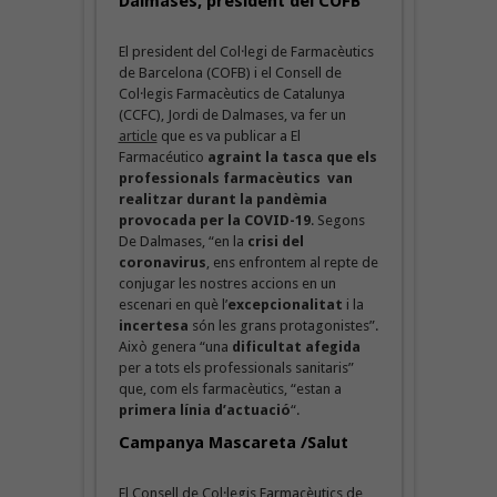
Dalmases, president del COFB
El president del Col·legi de Farmacèutics
de Barcelona (COFB) i el Consell de
Col·legis Farmacèutics de Catalunya
(CCFC), Jordi de Dalmases, va fer un
article
que es va publicar a El
Farmacéutico
agraint la tasca que els
professionals farmacèutics van
realitzar durant la pandèmia
provocada per la COVID-19
. Segons
De Dalmases, “en la
crisi del
coronavirus
, ens enfrontem al repte de
conjugar les nostres accions en un
escenari en què l’
excepcionalitat
i la
incertesa
són les grans protagonistes”.
Això genera “una
dificultat afegida
per a tots els professionals sanitaris”
que, com els farmacèutics, “estan a
primera línia d’actuació
“.
Campanya Mascareta /Salut
El Consell de Col·legis Farmacèutics de