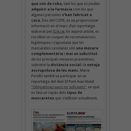
que són de roba,
tant les que es poden
adquirir a la farmàcia
com les que
algunes persones
s’han fabricat a
casa
. Des del COFB, es va proporcionar
informació en el marc d’un reportatge
elaborat pel
324.cat
. En aquest article, es
recollien un conjunt de recomanacions
higièniques i s’apuntava que les
mascaretes casolanes són
una mesura
complementària
i
mai un substitut
de les principals mesures preventives,
sobretot la
distància social
i la
neteja
escrupolosa de les mans
. Maria
Perelló també va participar en un
reportatge del diari El Punt Avui titulat
“Obligatòries però no suficients”
en què
es feia un repàs dels
tipus de
mascaretes
que s’utilitzen actualment.