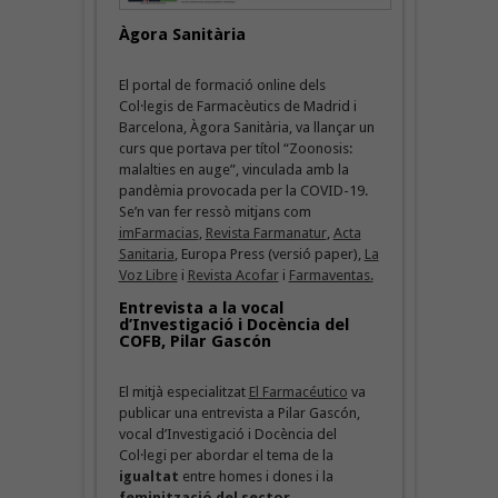
Àgora Sanitària
El portal de formació online dels
Col·legis de Farmacèutics de Madrid i
Barcelona, Àgora Sanitària, va llançar un
curs que portava per títol “Zoonosis:
malalties en auge”, vinculada amb la
pandèmia provocada per la COVID-19.
Se’n van fer ressò mitjans com
imFarmacias
,
Revista Farmanatur
,
Acta
Sanitaria
, Europa Press (versió paper),
La
Voz Libre
i
Revista Acofar
i
Farmaventas.
Entrevista a la vocal
d’Investigació i Docència del
COFB, Pilar Gascón
El mitjà especialitzat
El Farmacéutico
va
publicar una entrevista a Pilar Gascón,
vocal d’Investigació i Docència del
Col·legi per abordar el tema de la
igualtat
entre homes i dones i la
feminització del sector