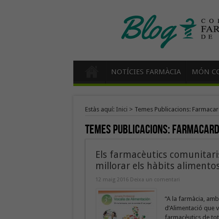
NOTÍCIES FARMÀCIA
MÓN CO
Estàs aquí:
Inici
>
Temes Publicacions: Farmacar
Temes Publicacions:
Farmacard
Els farmacèutics comunitaris
millorar els hàbits alimento
12 maig 2016
Deixa un comentari
“A la farmàcia, amb 
d’Alimentació que va
farmacèutics de tot 