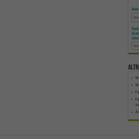
Adr
Sele
dis
obe
Altr
We
We
F
Fa
se
ÁG