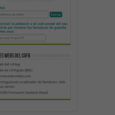
eça
ccioni la població o el codi postal del seu
tricte per mostrar les farmàcies de guàrdia
rtes avui:
es webs del COFB
b del col·legi
b de col·legiats (BBS)
armaceuticonline.com
rmaguia.net Localitzador de farmàcies i dels
us serveis
ORA Formación Sanitaria Virtual