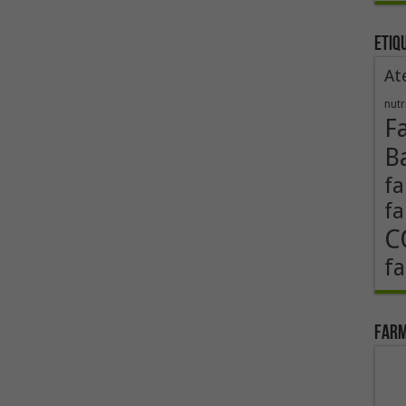
Etiq
At
nutr
F
B
fa
fa
C
fa
Farm