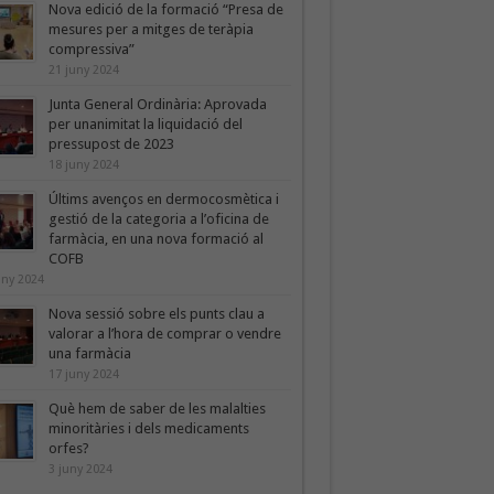
Nova edició de la formació “Presa de
mesures per a mitges de teràpia
compressiva”
21 juny 2024
Junta General Ordinària: Aprovada
per unanimitat la liquidació del
pressupost de 2023
18 juny 2024
Últims avenços en dermocosmètica i
gestió de la categoria a l’oficina de
farmàcia, en una nova formació al
COFB
uny 2024
Nova sessió sobre els punts clau a
valorar a l’hora de comprar o vendre
una farmàcia
17 juny 2024
Què hem de saber de les malalties
minoritàries i dels medicaments
orfes?
3 juny 2024