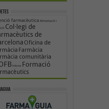
uetes
enció farmacèutica
Alimentació i
Col·legi de
ició
armacèutics de
arcelona
Oficina de
rmàcia
Farmàcia
rmàcia comunitària
OFB
Formació
Infarma
rmacèutics
aguia