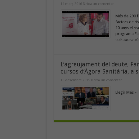
14 març 2016
Deixa un comentari
Més de 290 fa
factors de ris
10 anys el ri
programa Far
col·laboració 
L’agreujament del deute, Far
cursos d’Àgora Sanitària, al
10 desembre 2015
Deixa un comentari
Llegir Més »