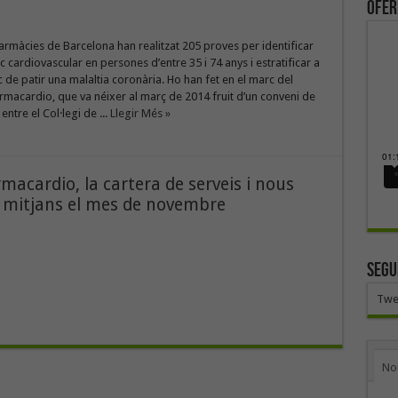
ofer
rmàcies de Barcelona han realitzat 205 proves per identificar
c cardiovascular en persones d’entre 35 i 74 anys i estratificar a
sc de patir una malaltia coronària. Ho han fet en el marc del
macardio, que va néixer al març de 2014 fruit d’un conveni de
entre el Col·legi de ...
Llegir Més »
macardio, la cartera de serveis i nous
s mitjans el mes de novembre
SEGU
Twe
No