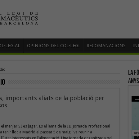
L·LEGIAL
OPINIONS DEL COL·LEGI
RECOMANACIONS
IN
dio
La f
anys
io
, importants aliats de la població per
sos
el menjar SÍ es juga”. És el lema de la III Jornada Professional
 tenir lloc a Madrid el passat 5 de maig i va reunir a
l’Estat interessats en l’alimentació. Una jornada organitzada pel