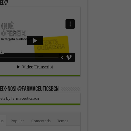
eix?
EIX-NOS! @farmaceuticsbcn
ets by farmaceuticsbcn
us
Popular
Comentaris
Temes