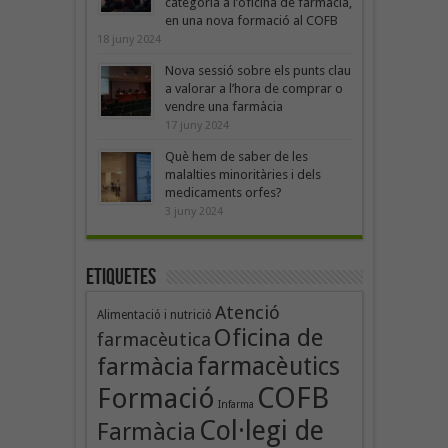
categoria a l’oficina de farmàcia,
en una nova formació al COFB
18 juny 2024
Nova sessió sobre els punts clau
a valorar a l’hora de comprar o
vendre una farmàcia
17 juny 2024
Què hem de saber de les
malalties minoritàries i dels
medicaments orfes?
3 juny 2024
Etiquetes
Atenció
Alimentació i nutrició
Oficina de
farmacèutica
farmàcia
farmacèutics
COFB
Formació
Infarma
Col·legi de
Farmàcia