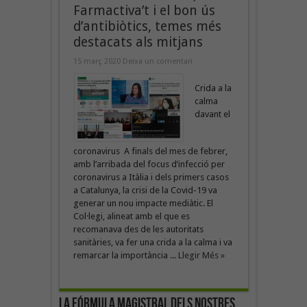
Farmactiva’t i el bon ús
d’antibiòtics, temes més
destacats als mitjans
15 març 2020
Deixa un comentari
Crida a la
calma
davant el
coronavirus A finals del mes de febrer,
amb l’arribada del focus d’infecció per
coronavirus a Itàlia i dels primers casos
a Catalunya, la crisi de la Covid-19 va
generar un nou impacte mediàtic. El
Col·legi, alineat amb el que es
recomanava des de les autoritats
sanitàries, va fer una crida a la calma i va
remarcar la importància ...
Llegir Més »
La fórmula magistral dels nostres