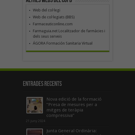
Altres webs del COFB
Web del col·legi
Web de col·legiats (BBS)
Farmaceuticonline.com
Farmaguia.net Localitzador de farmàcies i
dels seus serveis
ÁGORA Formación Sanitaria Virtual
Entrades recents
Nova edició de la formació
“Presa de mesures per a
mitges de teràpia
compressiva”
21 juny 2024
Junta General Ordinària: