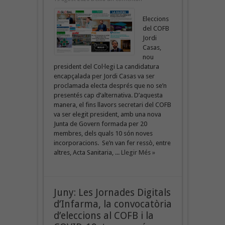
Eleccions
del COFB
Jordi
Casas,
nou
president del Col·legi La candidatura
encapçalada per Jordi Casas va ser
proclamada electa després que no se’n
presentés cap d’alternativa. D’aquesta
manera, el fins llavors secretari del COFB
va ser elegit president, amb una nova
Junta de Govern formada per 20
membres, dels quals 10 són noves
incorporacions. Se’n van fer ressò, entre
altres, Acta Sanitaria, ...
Llegir Més »
Juny: Les Jornades Digitals
d’Infarma, la convocatòria
d’eleccions al COFB i la