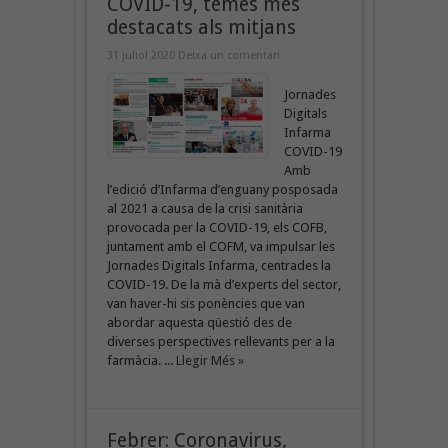
COVID-19, temes més
destacats als mitjans
31 juliol 2020
Deixa un comentari
Jornades
Digitals
Infarma
COVID-19
Amb
l’edició d’Infarma d’enguany posposada
al 2021 a causa de la crisi sanitària
provocada per la COVID-19, els COFB,
juntament amb el COFM, va impulsar les
Jornades Digitals Infarma, centrades la
COVID-19. De la mà d’experts del sector,
van haver-hi sis ponències que van
abordar aquesta qüestió des de
diverses perspectives rellevants per a la
farmàcia. ...
Llegir Més »
Febrer: Coronavirus,