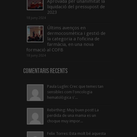
Aprovada per unanimitat la
liquidació del pressupost de
2023
18 juny 2024
Últims avenços en
dermocosmètica i gestió de
la categoria a l’oficina de
farmàcia, en una nova
formació al COFB
18 juny 2024
Comentaris Recents
Paula Luglin: Crec que temes tan
sensibles com l'oncologia
hematològica s'...
Rebirthing: Muy buen post! La
perdida de una mama es un
choque muy impor...
Felix Torres: Esta molt bé aquesta