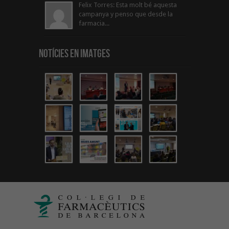
Felix Torres: Esta molt bé aquesta
campanya y penso que desde la
farmacia...
Notícies en Imatges