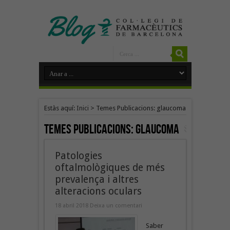
Estàs aquí:
Inici
>
Temes Publicacions: glaucoma
Temes Publicacions:
glaucoma
Patologies
oftalmològiques de més
prevalença i altres
alteracions oculars
18 abril 2018
Deixa un comentari
Saber