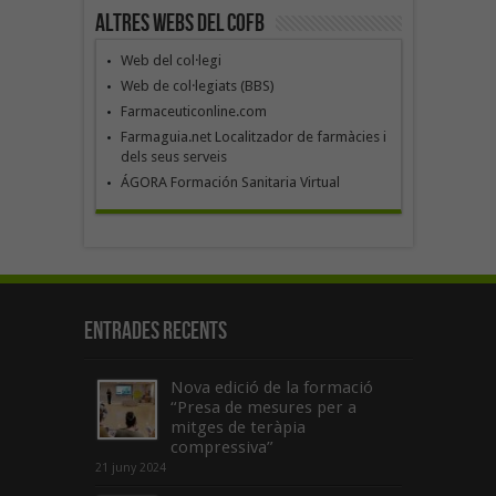
Altres webs del COFB
Web del col·legi
Web de col·legiats (BBS)
Farmaceuticonline.com
Farmaguia.net Localitzador de farmàcies i
dels seus serveis
ÁGORA Formación Sanitaria Virtual
Entrades recents
Nova edició de la formació
“Presa de mesures per a
mitges de teràpia
compressiva”
21 juny 2024