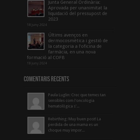
Junta General Ordinària:
Aprovada per unanimitat la
liquidació del pressupost de
2023
18 juny 2024
Últims avenços en
dermocosmètica i gestió de
la categoria a l’oficina de
farmàcia, en una nova
formació al COFB
18 juny 2024
Comentaris Recents
Paula Luglin: Crec que temes tan
sensibles com l'oncologia
hematològica s'...
Rebirthing: Muy buen post! La
perdida de una mama es un
choque muy impor...