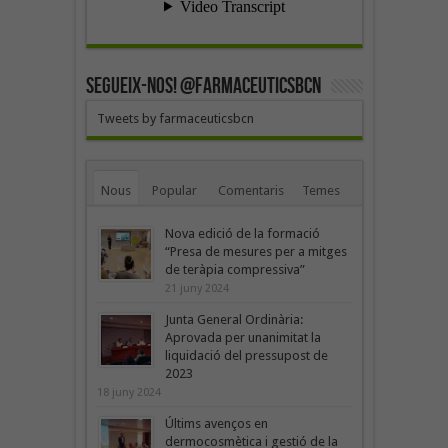
SEGUEIX-NOS! @farmaceuticsbcn
Tweets by farmaceuticsbcn
Nous
Popular
Comentaris
Temes
Nova edició de la formació
“Presa de mesures per a mitges
de teràpia compressiva”
21 juny 2024
Junta General Ordinària:
Aprovada per unanimitat la
liquidació del pressupost de
2023
18 juny 2024
Últims avenços en
dermocosmètica i gestió de la