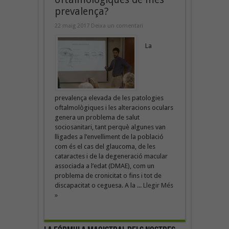
prevalença?
22 maig 2017
Deixa un comentari
La
prevalença elevada de les patologies
oftalmològiques i les alteracions oculars
genera un problema de salut
sociosanitari, tant perquè algunes van
lligades a l’envelliment de la població
com és el cas del glaucoma, de les
cataractes i de la degeneració macular
associada a l’edat (DMAE), com un
problema de cronicitat o fins i tot de
discapacitat o ceguesa. A la ...
Llegir Més
»