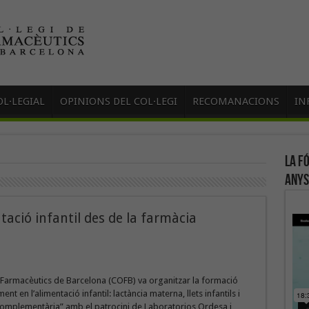
L·LEGIAL
OPINIONS DEL COL·LEGI
RECOMANACIONS
IN
La f
anys
ció infantil des de la farmàcia
e Farmacèutics de Barcelona (COFB) va organitzar la formació
 en l’alimentació infantil: lactància materna, llets infantils i
complementària” amb el patrocini de Laboratorios Ordesa i