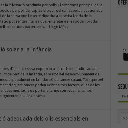
ofer
 és la infestació produïda per polls. El símptoma principal de la
oduïda pel poll del cap és la picor del cuir cabellut, ocasionada
ió de la saliva que l’insecte diposita a la petita ferida de la
ritació pot ser tan intensa que, en gratar-se, es poden produir
ell i infeccions bacterianes. ...
Llegir Més »
ó solar a la infància
cies d’una excessiva exposició a les radiacions ultraviolades
punt de partida la infància, sobretot del desenvolupament de
mes, especialment en la inducció de càncer cutani. Tot i que pel
nt d’aquest càncer poden existir altres factors, dues de les
SEGU
ntives més fàcils de portar a terme són reduir el temps
 augmentar la ...
Llegir Més »
Twe
ió adequada dels olis essencials en
No