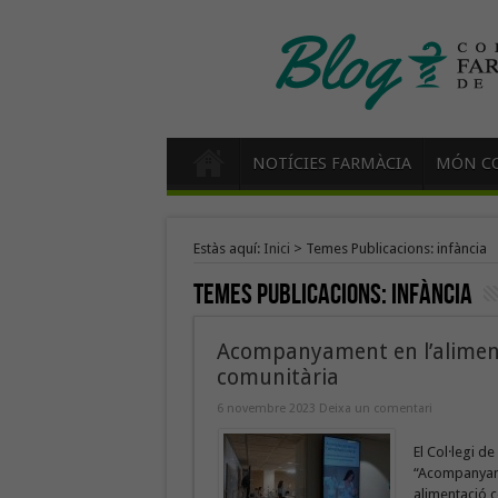
NOTÍCIES FARMÀCIA
MÓN CO
Estàs aquí:
Inici
>
Temes Publicacions: infància
Temes Publicacions:
infància
Acompanyament en l’alimenta
comunitària
6 novembre 2023
Deixa un comentari
El Col·legi d
“Acompanyament
alimentació 