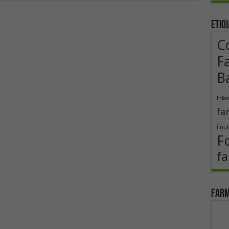
Etiq
Co
F
B
Infa
fa
i nut
F
fa
Farm