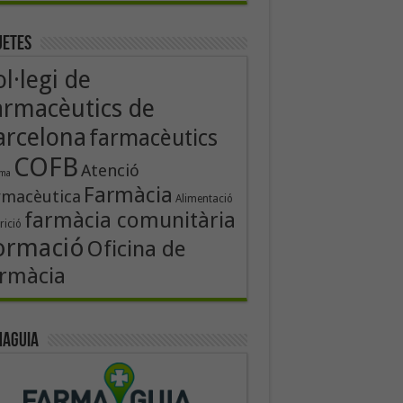
uetes
l·legi de
armacèutics de
arcelona
farmacèutics
COFB
Atenció
rma
Farmàcia
rmacèutica
Alimentació
farmàcia comunitària
rició
ormació
Oficina de
rmàcia
aguia