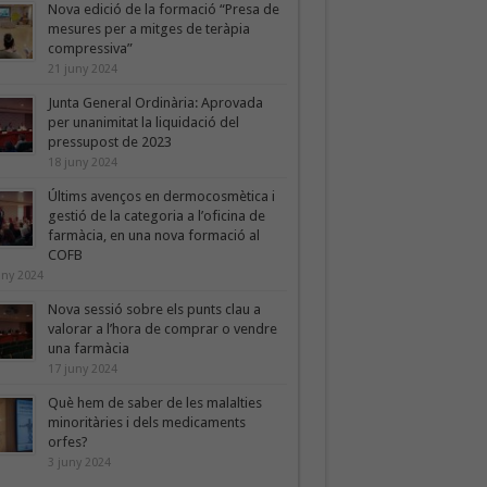
Nova edició de la formació “Presa de
mesures per a mitges de teràpia
compressiva”
21 juny 2024
Junta General Ordinària: Aprovada
per unanimitat la liquidació del
pressupost de 2023
18 juny 2024
Últims avenços en dermocosmètica i
gestió de la categoria a l’oficina de
farmàcia, en una nova formació al
COFB
uny 2024
Nova sessió sobre els punts clau a
valorar a l’hora de comprar o vendre
una farmàcia
17 juny 2024
Què hem de saber de les malalties
minoritàries i dels medicaments
orfes?
3 juny 2024