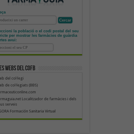
eça
ccioni la població o el codi postal del seu
tricte per mostrar les farmàcies de guàrdia
rtes avui:
es webs del COFB
b del col·legi
b de col·legiats (BBS)
armaceuticonline.com
rmaguia.net Localitzador de farmàcies i dels
us serveis
ORA Formación Sanitaria Virtual