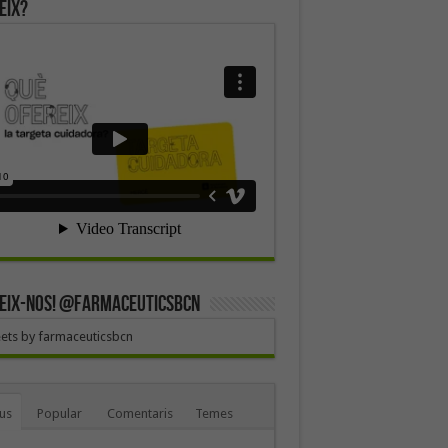
eix?
EIX-NOS! @farmaceuticsbcn
ets by farmaceuticsbcn
us
Popular
Comentaris
Temes