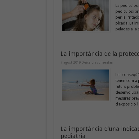
La pediculosi
pediculosi pr
per la irritac
picada. La ir
pelades a la p
La importància de la protecci
7 agost 2019
Deixa un comentari
Les conseqüèn
tenen com a 
futurs proble
desenvolupame
mesures preve
d’exposició i
La importància d’una indicac
pediatria