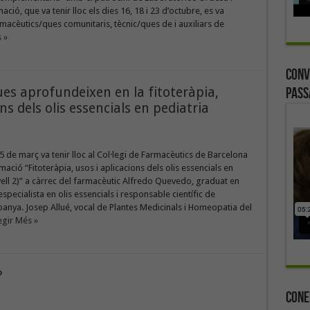
ció, que va tenir lloc els dies 16, 18 i 23 d’octubre, es va
macèutics/ques comunitaris, tècnic/ques de i auxiliars de
 »
Conv
es aprofundeixen en la fitoteràpia,
Pass
ns dels olis essencials en pediatria
 15 de març va tenir lloc al Col·legi de Farmacèutics de Barcelona
mació “Fitoteràpia, usos i aplicacions dels olis essencials en
vell 2)” a càrrec del farmacèutic Alfredo Quevedo, graduat en
specialista en olis essencials i responsable científic de
nya. Josep Allué, vocal de Plantes Medicinals i Homeopatia del
egir Més »
?
Cone