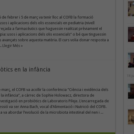
6 de febrer i 5 de març va tenir lloc al COFB la formació
usos i aplicacions dels olis essencials en pediatria (nivell
reçada a farmacèutics que haguessin realitzat prèviament el
pia: usos i aplicacions dels olis essencials” o bé que tinguessin
avançats sobre aquesta matèria. El curs volia donar resposta a
..
Llegir Més »
òtics en la infància
18 j
e març, el COFB va acollir la conferència “Ciència i evidència dels
 la infància”, a càrrec de Sophie Holowacz, directora de
nvestigació en probiòtics de Laboratoris Pileje. L’encarregada de
ssió va ser Anna Bach, vocal d’Alimentació i Nutrició del COFB.
 va abordar l’evolució de la microbiota intestinal del nen i ...