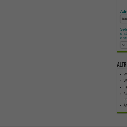
Adr
Sele
dis
obe
Altr
We
We
F
Fa
se
ÁG