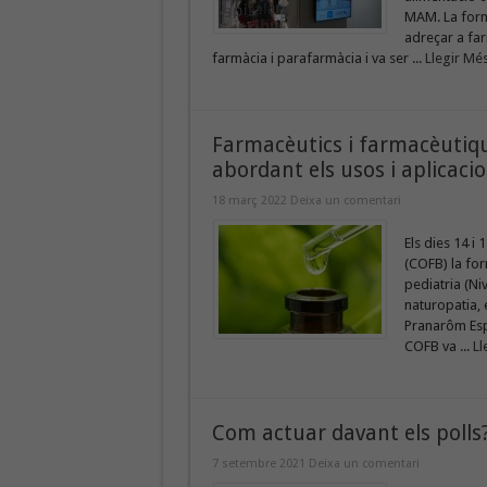
MAM. La forma
adreçar a far
farmàcia i parafarmàcia i va ser ...
Llegir Més
Farmacèutics i farmacèutiqu
abordant els usos i aplicacio
18 març 2022
Deixa un comentari
Els dies 14 i
(COFB) la for
pediatria (Ni
naturopatia, e
Pranarôm Espa
COFB va ...
Ll
Com actuar davant els polls
7 setembre 2021
Deixa un comentari