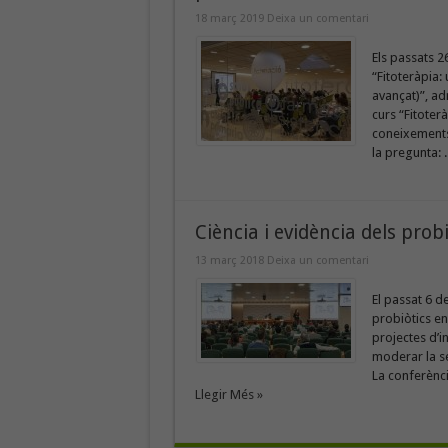
18 març 2019
Deixa un comentari
Els passats 2
“Fitoteràpia: 
avançat)”, ad
curs “Fitoterà
coneixements 
la pregunta: .
Ciència i evidència dels probi
13 març 2018
Deixa un comentari
El passat 6 d
probiòtics en
projectes d’i
moderar la se
La conferència
Llegir Més »