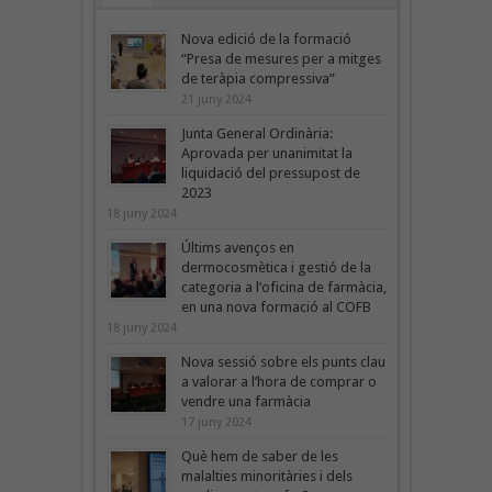
Nova edició de la formació
“Presa de mesures per a mitges
de teràpia compressiva”
21 juny 2024
Junta General Ordinària:
Aprovada per unanimitat la
liquidació del pressupost de
2023
18 juny 2024
Últims avenços en
dermocosmètica i gestió de la
categoria a l’oficina de farmàcia,
en una nova formació al COFB
18 juny 2024
Nova sessió sobre els punts clau
a valorar a l’hora de comprar o
vendre una farmàcia
17 juny 2024
Què hem de saber de les
malalties minoritàries i dels