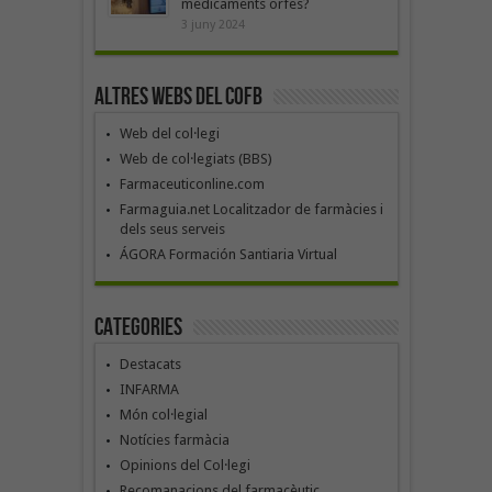
medicaments orfes?
3 juny 2024
Altres webs del COFB
Web del col·legi
Web de col·legiats (BBS)
Farmaceuticonline.com
Farmaguia.net Localitzador de farmàcies i
dels seus serveis
ÁGORA Formación Santiaria Virtual
Categories
Destacats
INFARMA
Món col·legial
Notícies farmàcia
Opinions del Col·legi
Recomanacions del farmacèutic