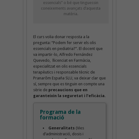
essencials” o bé que tinguessin
coneixements avançats d’aquesta
matèria.
El curs volia donar resposta a la
pregunta: “Podem fer servir els olis
essencials en pediatria?”. El docent que
va impartir-lo, Alfredo Fernández
Quevedo, llicenciat en Farmàcia,
especialitzat en olis essencials
terapèutics i responsable tècnic de
Pranarôm España SLU, va deixar clar que
sí, sempre que es tinguin en compte una
sèrie de
precaucions que en
garanteixin la seguretat i l’eficàcia
.
Programa de la
formació
Generalitats
(Vies
d’administració, dosis i