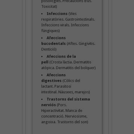
posologies. Precaucions d’ús.
Toxicitat)
Infeccions
(Vies
respiratòries. Gastrointestinals.
Infeccions virals. Infeccions
fúngiques)
Afeccions
bucodentals
(Aftes. Gingivitis.
Dentició)
Afeccions de la
pell
(Crosta làctia. Dermatitis
atòpica. Dermatitis del bolquer)
Afeccions
digestives
(Còlics del
lactant. Parasitosi
intestinal. Nàusees, marejos)
Trastorns del sistema
nerviós
(Pors.
Hiperactivitat. Manca de
concentració. Nerviosisme,
angoixa. Trastorns del son)