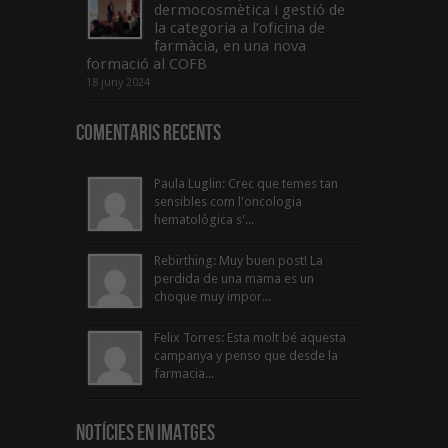
dermocosmètica i gestió de
la categoria a l’oficina de
farmàcia, en una nova
formació al COFB
18 juny 2024
Comentaris Recents
Paula Luglin: Crec que temes tan
sensibles com l'oncologia
hematològica s'...
Rebirthing: Muy buen post! La
perdida de una mama es un
choque muy impor...
Felix Torres: Esta molt bé aquesta
campanya y penso que desde la
farmacia...
Notícies en Imatges