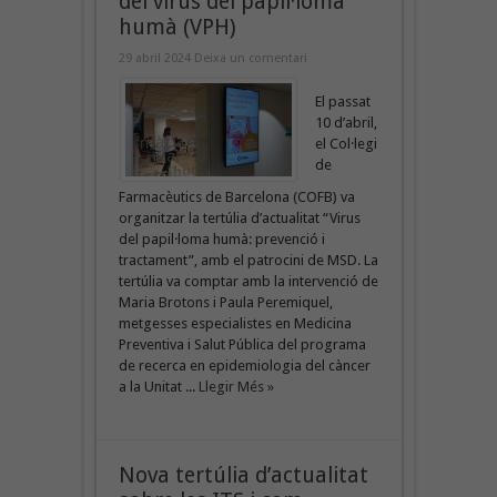
del virus del papil·loma
humà (VPH)
29 abril 2024
Deixa un comentari
El passat
10 d’abril,
el Col·legi
de
Farmacèutics de Barcelona (COFB) va
organitzar la tertúlia d’actualitat “Virus
del papil·loma humà: prevenció i
tractament”, amb el patrocini de MSD. La
tertúlia va comptar amb la intervenció de
Maria Brotons i Paula Peremiquel,
metgesses especialistes en Medicina
Preventiva i Salut Pública del programa
de recerca en epidemiologia del càncer
a la Unitat ...
Llegir Més »
Nova tertúlia d’actualitat