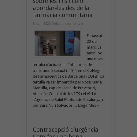
sobre les ITS i com
abordar-les des de la
farmàcia comunitària
5 abril 2023
Deixa un comentari
El passat
22 de
març, va
tenir lloc
una nova
tertúlia d’actualitat, “Infeccions de
transmissió sexual (ITS)”, en el Col·legi
de Farmacèutics de Barcelona (COFB). La
tertúlia va ser impartida per Rosa Maria
Mansilla, cap de l’Àrea de Prevenció,
Atenció i Control de les ITS i el VIH de
l’Agència de Salut Pública de Catalunya, i
per Sara Nuri Salvador, ...
Llegir Més »
Contracepció d’urgència:
Com fer una bona