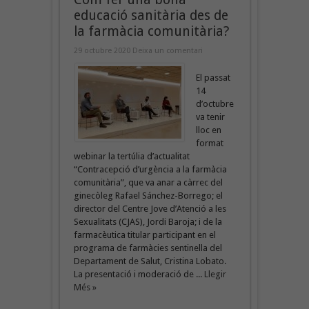
educació sanitària des de
la farmàcia comunitària?
29 octubre 2020
Deixa un comentari
El passat
14
d’octubre
va tenir
lloc en
format
webinar la tertúlia d’actualitat
“Contracepció d’urgència a la farmàcia
comunitària”, que va anar a càrrec del
ginecòleg Rafael Sánchez-Borrego; el
director del Centre Jove d’Atenció a les
Sexualitats (CJAS), Jordi Baroja; i de la
farmacèutica titular participant en el
programa de farmàcies sentinella del
Departament de Salut, Cristina Lobato.
La presentació i moderació de ...
Llegir
Més »