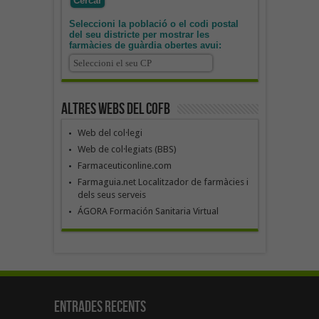
Seleccioni la població o el codi postal
del seu districte per mostrar les
farmàcies de guàrdia obertes avui:
Altres webs del COFB
Web del col·legi
Web de col·legiats (BBS)
Farmaceuticonline.com
Farmaguia.net Localitzador de farmàcies i
dels seus serveis
ÁGORA Formación Sanitaria Virtual
Entrades recents