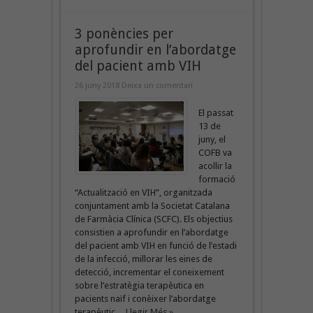
3 ponències per
aprofundir en l’abordatge
del pacient amb VIH
26 juny 2018
Deixa un comentari
El passat
13 de
juny, el
COFB va
acollir la
formació
“Actualització en VIH”, organitzada
conjuntament amb la Societat Catalana
de Farmàcia Clínica (SCFC). Els objectius
consistien a aprofundir en l’abordatge
del pacient amb VIH en funció de l’estadi
de la infecció, millorar les eines de
detecció, incrementar el coneixement
sobre l’estratègia terapèutica en
pacients naïf i conèixer l’abordatge
terapèutic ...
Llegir Més »