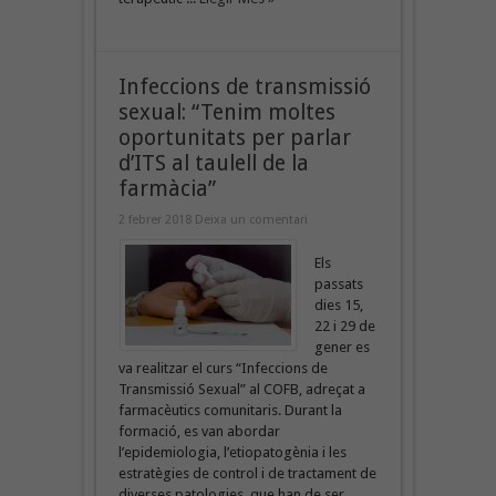
Infeccions de transmissió
sexual: “Tenim moltes
oportunitats per parlar
d’ITS al taulell de la
farmàcia”
2 febrer 2018
Deixa un comentari
Els
passats
dies 15,
22 i 29 de
gener es
va realitzar el curs “Infeccions de
Transmissió Sexual” al COFB, adreçat a
farmacèutics comunitaris. Durant la
formació, es van abordar
l’epidemiologia, l’etiopatogènia i les
estratègies de control i de tractament de
diverses patologies, que han de ser