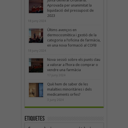
Junta General Ordinària:
Aprovada per unanimitat la
liquidació del pressupost de
2023
18 juny 2024
Últims avenços en
dermocosmètica i gestió de la
categoria a l’oficina de farmàcia,
en una nova formació al COFB
18 juny 2024
Nova sessió sobre els punts clau
a valorar a l’hora de comprar o
vendre una farmàcia
17 juny 2024
Què hem de saber de les
malalties minoritàries i dels
medicaments orfes?
3 juny 2024
Etiquetes