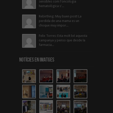
sensibles com l'oncologia
hematològica s'...
Rebirthing: Muy buen post! La
perdida de una mama es un
choque muy impor...
Felix Torres: Esta molt bé aquesta
campanya y penso que desde la
farmacia...
Notícies en Imatges