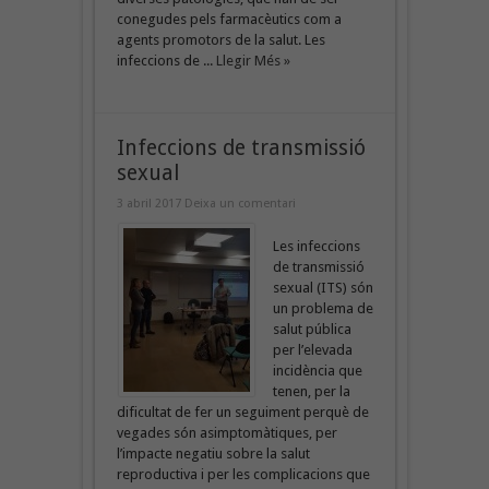
conegudes pels farmacèutics com a
agents promotors de la salut. Les
infeccions de ...
Llegir Més »
Infeccions de transmissió
sexual
3 abril 2017
Deixa un comentari
Les infeccions
de transmissió
sexual (ITS) són
un problema de
salut pública
per l’elevada
incidència que
tenen, per la
dificultat de fer un seguiment perquè de
vegades són asimptomàtiques, per
l’impacte negatiu sobre la salut
reproductiva i per les complicacions que