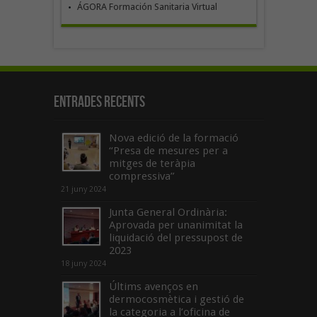
ÁGORA Formación Sanitaria Virtual
Entrades recents
Nova edició de la formació
“Presa de mesures per a
mitges de teràpia
compressiva”
21 juny 2024
Junta General Ordinària:
Aprovada per unanimitat la
liquidació del pressupost de
2023
18 juny 2024
Últims avenços en
dermocosmètica i gestió de
la categoria a l’oficina de