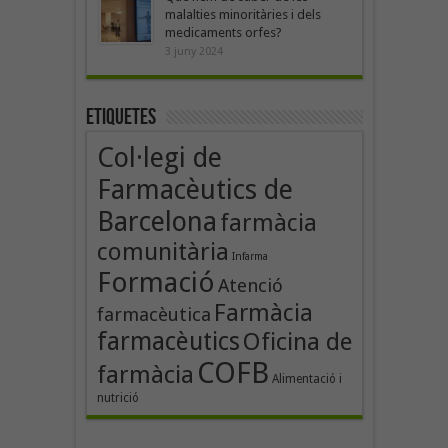
malalties minoritàries i dels
medicaments orfes?
3 juny 2024
Etiquetes
Col·legi de
Farmacèutics de
Barcelona
farmàcia
comunitària
Infarma
Formació
Atenció
Farmàcia
farmacèutica
farmacèutics
Oficina de
COFB
farmàcia
Alimentació i
nutrició