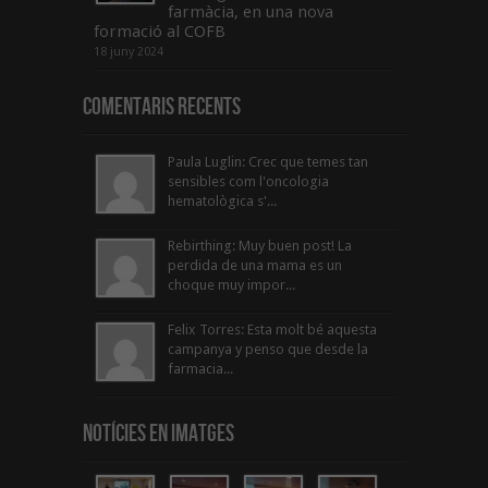
farmàcia, en una nova
formació al COFB
18 juny 2024
Comentaris Recents
Paula Luglin: Crec que temes tan
sensibles com l'oncologia
hematològica s'...
Rebirthing: Muy buen post! La
perdida de una mama es un
choque muy impor...
Felix Torres: Esta molt bé aquesta
campanya y penso que desde la
farmacia...
Notícies en Imatges