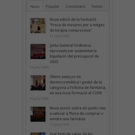
Nous
Popular
Comentaris
Temes
Nova edició de la formació
“Presa de mesures per a mitges
de teràpia compressiva”
21 juny 2024
Junta General Ordinària:
Aprovada per unanimitat la
liquidació del pressupost de
2023
18 juny 2024
Últims avenços en
dermocosmètica i gestió de la
categoria a l’oficina de farmàcia,
en una nova formació al COFB
18 juny 2024
Nova sessió sobre els punts clau
a valorar a l’hora de comprar o
vendre una farmàcia
17 juny 2024
Què hem de saber de les