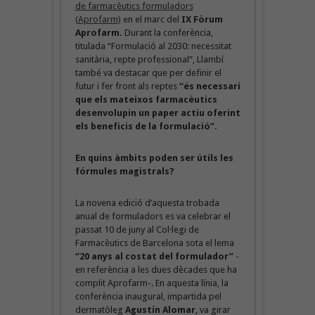
de farmacèutics formuladors
(Aprofarm)
en el marc del
IX Fòrum
Aprofarm.
Durant la conferència,
titulada “Formulació al 2030: necessitat
sanitària, repte professional”, Llambí
també va destacar que per definir el
futur i fer front als reptes
“és necessari
que els mateixos farmacèutics
desenvolupin un paper actiu oferint
els beneficis de la formulació”.
En quins àmbits poden ser útils les
fórmules magistrals?
La novena edició d’aquesta trobada
anual de formuladors es va celebrar el
passat 10 de juny al Col·legi de
Farmacèutics de Barcelona sota el lema
“20 anys al costat del formulador”
-
en referència a les dues dècades que ha
complit Aprofarm-. En aquesta línia, la
conferència inaugural, impartida pel
dermatòleg
Agustín Alomar
, va girar