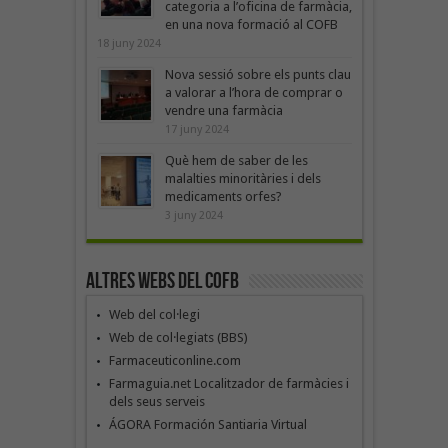
categoria a l’oficina de farmàcia,
en una nova formació al COFB
18 juny 2024
Nova sessió sobre els punts clau
a valorar a l’hora de comprar o
vendre una farmàcia
17 juny 2024
Què hem de saber de les
malalties minoritàries i dels
medicaments orfes?
3 juny 2024
Altres webs del COFB
Web del col·legi
Web de col·legiats (BBS)
Farmaceuticonline.com
Farmaguia.net Localitzador de farmàcies i
dels seus serveis
ÁGORA Formación Santiaria Virtual