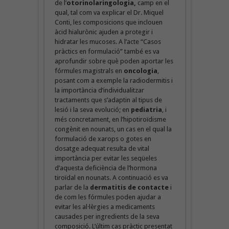
de l’
otorinolaringologia,
camp en el
qual, tal com va explicar el Dr. Miquel
Conti, les composicions que inclouen
àcid hialurònic ajuden a protegir i
hidratar les mucoses. A l’acte “Casos
pràctics en formulació” també es va
aprofundir sobre què poden aportar les
fórmules magistrals en
oncologia
,
posant com a exemple la radiodermitis i
la importància d’individualitzar
tractaments que s’adaptin al tipus de
lesió i la seva evolució; en
pediatria
, i
més concretament, en l’hipotiroïdisme
congènit en nounats, un cas en el qual la
formulació de xarops o gotes en
dosatge adequat resulta de vital
importància per evitar les seqüeles
d’aquesta deficiència de l’hormona
tiroïdal en nounats. A continuació es va
parlar de la
dermatitis de contacte
i
de com les fórmules poden ajudar a
evitar les al·lèrgies a medicaments
causades per ingredients de la seva
composició. L’últim cas pràctic presentat