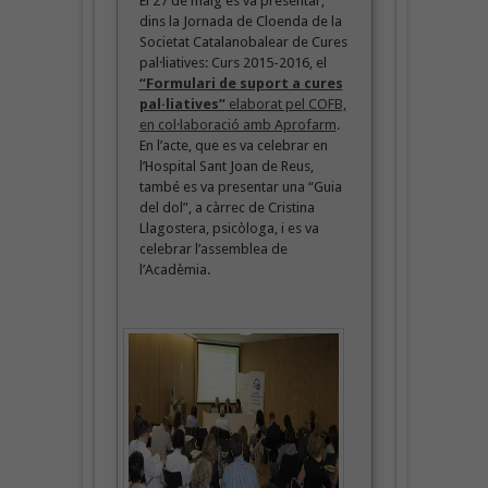
El 27 de maig es va presentar,
dins la Jornada de Cloenda de la
Societat Catalanobalear de Cures
pal·liatives: Curs 2015-2016, el
“Formulari de suport a cures
pal·liatives”
elaborat pel COFB,
en col·laboració amb Aprofarm
.
En l’acte, que es va celebrar en
l’Hospital Sant Joan de Reus,
també es va presentar una “Guia
del dol”, a càrrec de Cristina
Llagostera, psicòloga, i es va
celebrar l’assemblea de
l’Acadèmia.