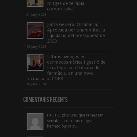
mitges de teràpia
compressiva”
21 juny 2024
Junta General Ordinària:
Aprovada per unanimitat la
liquidació del pressupost de
2023
18 juny 2024
Últims avenços en
dermocosmètica i gestió de
la categoria a l’oficina de
farmàcia, en una nova
formació al COFB
18 juny 2024
Comentaris Recents
Paula Luglin: Crec que temes tan
sensibles com l'oncologia
hematològica s'...