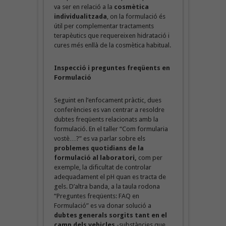
va ser en relació a la
cosmètica
individualitzada
, on la formulació és
útil per complementar tractaments
terapèutics que requereixen hidratació i
cures més enllà de la cosmètica habitual.
Inspecció i preguntes freqüents en
Formulació
Seguint en l’enfocament pràctic, dues
conferències es van centrar a resoldre
dubtes freqüents relacionats amb la
formulació. En el taller “Com formularia
vostè…?” es va parlar sobre els
problemes quotidians de la
formulació al laboratori,
com per
exemple, la dificultat de controlar
adequadament el pH quan es tracta de
gels. D’altra banda, a la taula rodona
“Preguntes freqüents: FAQ en
Formulació” es va donar solució a
dubtes generals sorgits tant en el
camp dels vehicles
-substàncies que