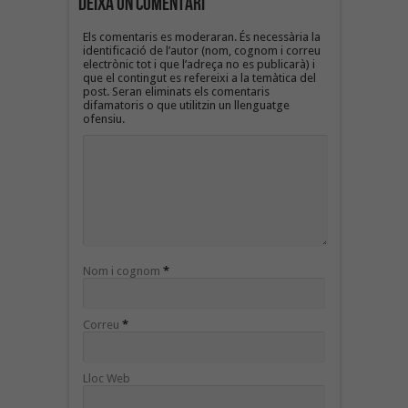
Deixa un Comentari
Els comentaris es moderaran. És necessària la
identificació de l’autor (nom, cognom i correu
electrònic tot i que l’adreça no es publicarà) i
que el contingut es refereixi a la temàtica del
post. Seran eliminats els comentaris
difamatoris o que utilitzin un llenguatge
ofensiu.
Nom i cognom
*
Correu
*
Lloc Web