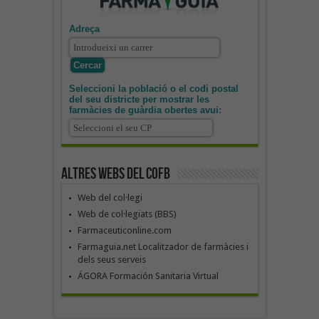
Adreça
Seleccioni la població o el codi postal
del seu districte per mostrar les
farmàcies de guàrdia obertes avui:
Altres webs del COFB
Web del col·legi
Web de col·legiats (BBS)
Farmaceuticonline.com
Farmaguia.net Localitzador de farmàcies i
dels seus serveis
ÁGORA Formación Sanitaria Virtual