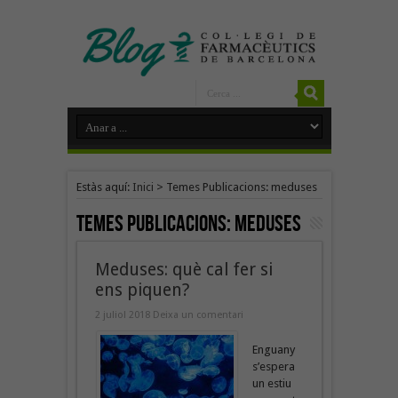
Estàs aquí:
Inici
>
Temes Publicacions: meduses
Temes Publicacions:
meduses
Meduses: què cal fer si
ens piquen?
2 juliol 2018
Deixa un comentari
Enguany
s’espera
un estiu