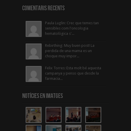
Comentaris Recents
Paula Luglin: Crec que temes tan
sensibles com l'oncologia
hematològica s'...
Rebirthing: Muy buen post! La
perdida de una mama es un
choque muy impor...
Felix Torres: Esta molt bé aquesta
campanya y penso que desde la
farmacia...
Notícies en Imatges