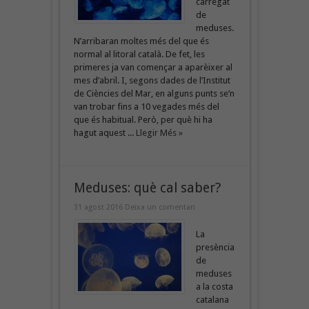
carregat
de
meduses.
N’arribaran moltes més del que és
normal al litoral català. De fet, les
primeres ja van començar a aparèixer al
mes d’abril. I, segons dades de l’Institut
de Ciències del Mar, en alguns punts se’n
van trobar fins a 10 vegades més del
que és habitual. Però, per què hi ha
hagut aquest ...
Llegir Més »
Meduses: què cal saber?
31 agost 2016
Deixa un comentari
La
presència
de
meduses
a la costa
catalana