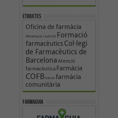
Etiquetes
Oficina de farmàcia
Formació
Alimentació i nutrició
Col·legi
farmacèutics
de Farmacèutics de
Barcelona
Atenció
Farmàcia
farmacèutica
COFB
farmàcia
Infarma
comunitària
Farmaguia