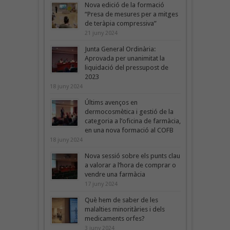
Nova edició de la formació
“Presa de mesures per a mitges
de teràpia compressiva”
21 juny 2024
Junta General Ordinària:
Aprovada per unanimitat la
liquidació del pressupost de
2023
18 juny 2024
Últims avenços en
dermocosmètica i gestió de la
categoria a l’oficina de farmàcia,
en una nova formació al COFB
18 juny 2024
Nova sessió sobre els punts clau
a valorar a l’hora de comprar o
vendre una farmàcia
17 juny 2024
Què hem de saber de les
malalties minoritàries i dels
medicaments orfes?
3 juny 2024