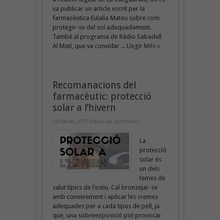
va publicar un article escrit per la
farmacèutica Eulalia Mateu sobre com
protegir-se del sol adequadament.
També al programa de Ràdio Sabadell
Al Matí, que va convidar ...
Llegir Més »
Recomanacions del
farmacèutic: protecció
solar a l’hivern
10 febrer 2017
Deixa un comentari
La
protecció
solar és
un dels
temes de
salut típics de l’estiu. Cal bronzejar-se
amb coneixement i aplicar les cremes
adequades per a cada tipus de pell, ja
que, una sobreexposició pot provocar