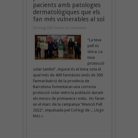
pacients amb patologies
dermatològiques que els
fan més vulnerables al sol
24 maig 2022
Deixa un comentari
“La teva
pell és
única. La
teva
protecció
solar també”. Aquest és el lema sota el
qual més de 400 farmàcies (més de 500
farmacèutics) de la província de
Barcelona fomentaran una correcta
protecció solar entre la població durant
els mesos de primavera i estiu. Ho faran
en el marc de la campanya “Atenció Pell
2022”, impulsada pel Col·legi de ...
Llegir
Més »