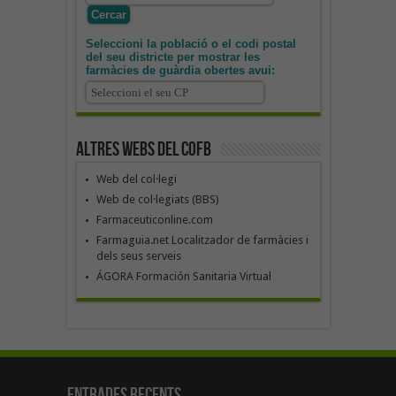
Seleccioni la població o el codi postal
del seu districte per mostrar les
farmàcies de guàrdia obertes avui:
Altres webs del COFB
Web del col·legi
Web de col·legiats (BBS)
Farmaceuticonline.com
Farmaguia.net Localitzador de farmàcies i
dels seus serveis
ÁGORA Formación Sanitaria Virtual
Entrades recents