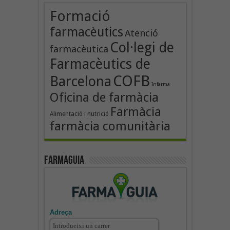
Formació
farmacèutics
Atenció
Col·legi de
farmacèutica
Farmacèutics de
COFB
Barcelona
Infarma
Oficina de farmàcia
Farmàcia
Alimentació i nutrició
farmàcia comunitària
Farmaguia
Adreça