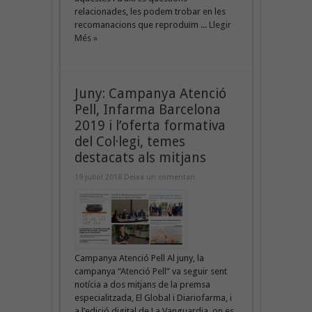
relacionades, les podem trobar en les
recomanacions que reproduïm ...
Llegir
Més »
Juny: Campanya Atenció
Pell, Infarma Barcelona
2019 i l’oferta formativa
del Col·legi, temes
destacats als mitjans
19 juliol 2018
Deixa un comentari
Campanya Atenció Pell Al juny, la
campanya “Atenció Pell” va seguir sent
notícia a dos mitjans de la premsa
especialitzada, El Global i Diariofarma, i
a l’edició digital de La Vanguardia, on es