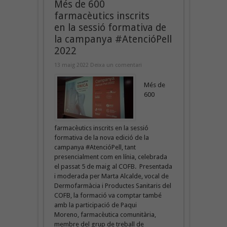
Més de 600
farmacèutics inscrits
en la sessió formativa de
la campanya #AtencióPell
2022
13 maig 2022
Deixa un comentari
Més de
600
farmacèutics inscrits en la sessió
formativa de la nova edició de la
campanya #AtencióPell, tant
presencialment com en línia, celebrada
el passat 5 de maig al COFB. Presentada
i moderada per Marta Alcalde, vocal de
Dermofarmàcia i Productes Sanitaris del
COFB, la formació va comptar també
amb la participació de Paqui
Moreno, farmacèutica comunitària,
membre del grup de treball de