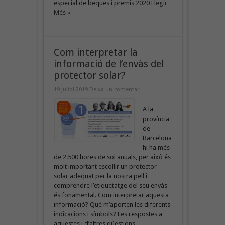
especial de beques i premis 2020
Llegir
Més »
Com interpretar la
informació de l’envàs del
protector solar?
19 juliol 2019
Deixa un comentari
A la
província
de
Barcelona
hi ha més
de 2.500 hores de sol anuals, per això és
molt important escollir un protector
solar adequat per la nostra pell i
comprendre l’etiquetatge del seu envàs
és fonamental. Com interpretar aquesta
informació? Què m’aporten les diferents
indicacions i símbols? Les respostes a
aquestes i d’altres qüestions