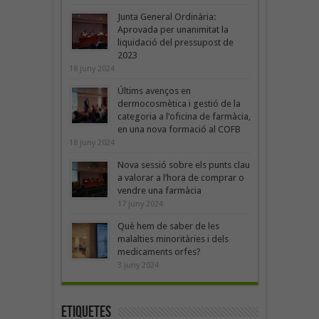
Junta General Ordinària:
Aprovada per unanimitat la
liquidació del pressupost de
2023
18 juny 2024
Últims avenços en
dermocosmètica i gestió de la
categoria a l’oficina de farmàcia,
en una nova formació al COFB
18 juny 2024
Nova sessió sobre els punts clau
a valorar a l’hora de comprar o
vendre una farmàcia
17 juny 2024
Què hem de saber de les
malalties minoritàries i dels
medicaments orfes?
3 juny 2024
Etiquetes