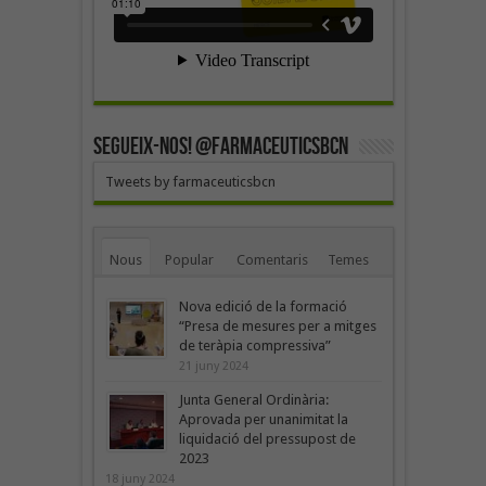
SEGUEIX-NOS! @farmaceuticsbcn
Tweets by farmaceuticsbcn
Nous
Popular
Comentaris
Temes
Nova edició de la formació
“Presa de mesures per a mitges
de teràpia compressiva”
21 juny 2024
Junta General Ordinària:
Aprovada per unanimitat la
liquidació del pressupost de
2023
18 juny 2024