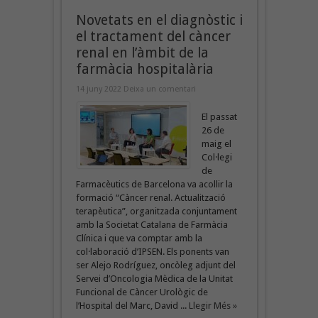
Novetats en el diagnòstic i
el tractament del càncer
renal en l’àmbit de la
farmàcia hospitalària
14 juny 2022
Deixa un comentari
El passat
26 de
maig el
Col·legi
de
Farmacèutics de Barcelona va acollir la
formació “Càncer renal. Actualització
terapèutica”, organitzada conjuntament
amb la Societat Catalana de Farmàcia
Clínica i que va comptar amb la
col·laboració d’IPSEN. Els ponents van
ser Alejo Rodríguez, oncòleg adjunt del
Servei d’Oncologia Mèdica de la Unitat
Funcional de Càncer Urològic de
l’Hospital del Marc, David ...
Llegir Més »