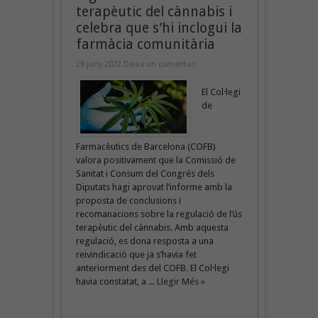
terapèutic del cànnabis i
celebra que s’hi inclogui la
farmàcia comunitària
28 juny 2022
Deixa un comentari
El Col·legi
de
Farmacèutics de Barcelona (COFB)
valora positivament que la Comissió de
Sanitat i Consum del Congrés dels
Diputats hagi aprovat l’informe amb la
proposta de conclusions i
recomanacions sobre la regulació de l’ús
terapèutic del cànnabis. Amb aquesta
regulació, es dona resposta a una
reivindicació que ja s’havia fet
anteriorment des del COFB. El Col·legi
havia constatat, a ...
Llegir Més »