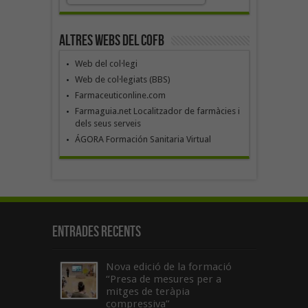
Altres webs del COFB
Web del col·legi
Web de col·legiats (BBS)
Farmaceuticonline.com
Farmaguia.net Localitzador de farmàcies i
dels seus serveis
ÁGORA Formación Sanitaria Virtual
Entrades recents
Nova edició de la formació
“Presa de mesures per a
mitges de teràpia
compressiva”