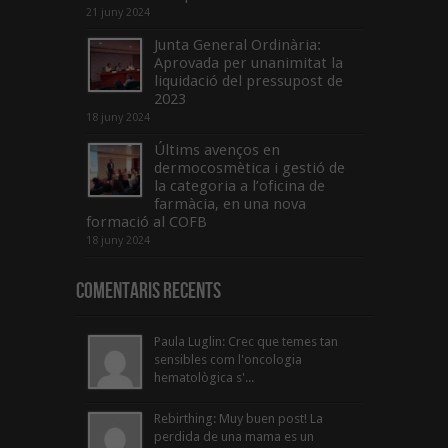
21 juny 2024
Junta General Ordinària:
Aprovada per unanimitat la
liquidació del pressupost de
2023
18 juny 2024
Últims avenços en
dermocosmètica i gestió de
la categoria a l’oficina de
farmàcia, en una nova
formació al COFB
18 juny 2024
Comentaris Recents
Paula Luglin: Crec que temes tan
sensibles com l'oncologia
hematològica s'...
Rebirthing: Muy buen post! La
perdida de una mama es un