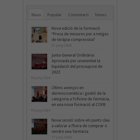
Nous
Popular
Comentaris
Temes
Nova edició de la formació
“Presa de mesures per a mitges
de teràpia compressiva”
21 juny 2024
Junta General Ordinària:
Aprovada per unanimitat la
liquidació del pressupost de
2023
18 juny 2024
Últims avenços en
dermocosmètica i gestió de la
categoria a l’oficina de farmàcia,
en una nova formació al COFB
18 juny 2024
Nova sessió sobre els punts clau
a valorar a l’hora de comprar o
vendre una farmàcia
17 juny 2024