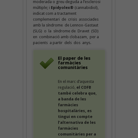
moderada o greu deguda a l’esclerosi
múltiple; i
Epidyolex®
(cannabidiol),
indicat com a tractament
complementari de crisis associades
amb la síndrome de Lennox-Gastaut
(SLG) o la síndrome de Dravet (SD)
en combinació amb clobazam, per a
pacients a partir dels dos anys.
El paper de les
farmàcies
comunitàries
En el marc d’aquesta
regulació,
el COFB
també celebra que,
a banda de les
farmàcies
hospitalàries, es
tingui en compte
l’alternativa de les
farmàcies
comunitàries per a