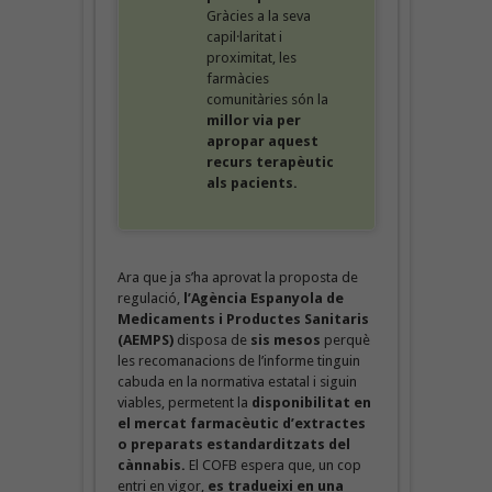
Gràcies a la seva
capil·laritat i
proximitat, les
farmàcies
comunitàries són la
millor via per
apropar aquest
recurs terapèutic
als pacients.
Ara que ja s’ha aprovat la proposta de
regulació,
l’Agència Espanyola de
Medicaments i Productes Sanitaris
(AEMPS)
disposa de
sis mesos
perquè
les recomanacions de l’informe tinguin
cabuda en la normativa estatal i siguin
viables, permetent la
disponibilitat en
el mercat farmacèutic d’extractes
o preparats estandarditzats del
cànnabis.
El COFB espera que, un cop
entri en vigor,
es tradueixi en una