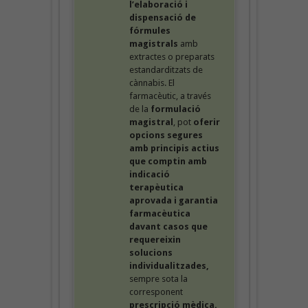
l’elaboració i
dispensació de
fórmules
magistrals
amb
extractes o preparats
estandarditzats de
cànnabis. El
farmacèutic, a través
de la
formulació
magistral
, pot
oferir
opcions segures
amb principis actius
que comptin amb
indicació
terapèutica
aprovada i garantia
farmacèutica
davant casos que
requereixin
solucions
individualitzades,
sempre sota la
corresponent
prescripció mèdica.