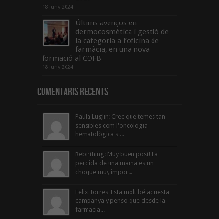
18 juny 2024
Últims avenços en
dermocosmètica i gestió de
la categoria a l’oficina de
farmàcia, en una nova
formació al COFB
18 juny 2024
Comentaris Recents
Paula Luglin: Crec que temes tan
sensibles com l'oncologia
hematològica s'...
Rebirthing: Muy buen post! La
perdida de una mama es un
choque muy impor...
Felix Torres: Esta molt bé aquesta
campanya y penso que desde la
farmacia...