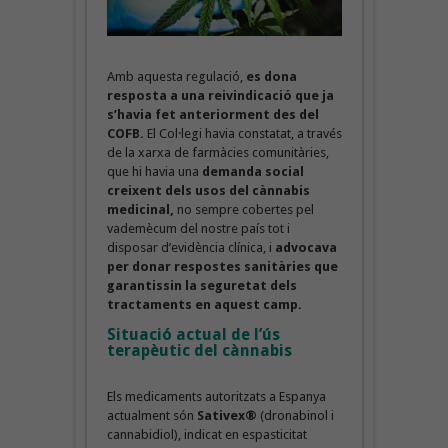
Amb aquesta regulació,
es dona
resposta a una reivindicació que ja
s’havia fet anteriorment des del
COFB.
El Col·legi havia constatat, a través
de la xarxa de farmàcies comunitàries,
que hi havia una
demanda social
creixent dels usos del cànnabis
medicinal,
no sempre cobertes pel
vademècum del nostre país tot i
disposar d’evidència clínica, i
advocava
per donar respostes sanitàries que
garantissin la seguretat dels
tractaments en aquest camp.
Situació actual de l’ús
terapèutic del cànnabis
Els medicaments autoritzats a Espanya
actualment són
Sativex®
(dronabinol i
cannabidiol), indicat en espasticitat