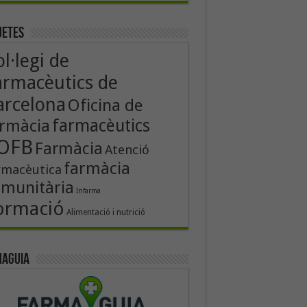
uetes
l·legi de
armacèutics de
arcelona
Oficina de
rmàcia
farmacèutics
OFB
Farmàcia
Atenció
farmàcia
rmacèutica
munitària
Infarma
ormació
Alimentació i nutrició
aguia