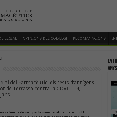
L·LEGIAL
OPINIONS DEL COL·LEGI
RECOMANACIONS
IN
al
La f
anys
l
dial del Farmacèutic, els tests d’antígens
ilot de Terrassa contra la COVID-19,
jans
ies s’il·lumina de verd per homenatjar els farmacèutics El