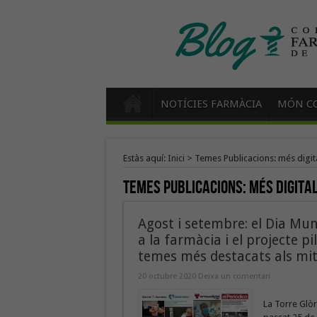
NOTÍCIES FARMÀCIA
MÓN CO
Estàs aquí:
Inici
>
Temes Publicacions: més digit
Temes Publicacions:
més digita
Agost i setembre: el Dia Mun
a la farmàcia i el projecte p
temes més destacats als mit
20 octubre 2020
Deixa un comentari
La Torre Glòr