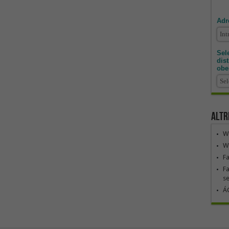
Adr
Sele
dis
obe
Altr
We
We
F
Fa
se
ÁG