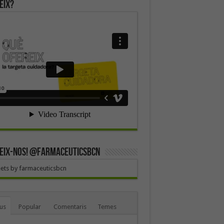
eix?
EIX-NOS! @farmaceuticsbcn
ets by farmaceuticsbcn
us
Popular
Comentaris
Temes