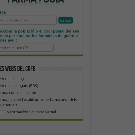
eça
ccioni la població o el codi postal del seu
tricte per mostrar les farmàcies de guàrdia
rtes avui:
es webs del COFB
b del col·legi
b de col·legiats (BBS)
armaceuticonline.com
rmaguia.net Localitzador de farmàcies i dels
us serveis
ORA Formación Sanitaria Virtual