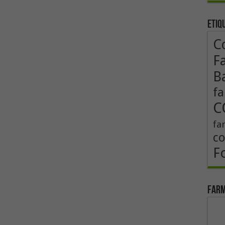
Etiq
Co
F
B
fa
C
fa
co
F
Farm