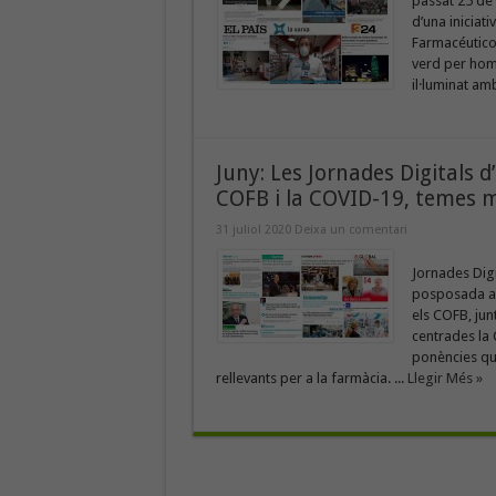
passat 25 de 
d’una inicia
Farmacéuticos
verd per home
il·luminat amb
Juny: Les Jornades Digitals d
COFB i la COVID-19, temes m
31 juliol 2020
Deixa un comentari
Jornades Dig
posposada al 
els COFB, jun
centrades la 
ponències qu
rellevants per a la farmàcia. ...
Llegir Més »