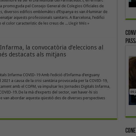
setembre va ser el Dia Mundial del Farmacèutic i, en el marc
tiva promoguda pel Consejo General de Colegios Oficiales de
, diversos edificis emblemàtics d’Espanya es van il·luminar de
natjar aquests professionals sanitaris. A Barcelona, l’edifici
 el color característic de les creus de ...
Llegir Més »
Conv
Pass
’Infarma, la convocatòria d’eleccions al
és destacats als mitjans
itals Infarma COVID-19 Amb l’edició d’Infarma d’enguany
2021 a causa de la crisi sanitària provocada per la COVID-19,
tament amb el COFM, va impulsar les Jornades Digitals Infarma,
COVID-19. De la mà d’experts del sector, van haver-hi sis
e van abordar aquesta qüestió des de diverses perspectives
Cone