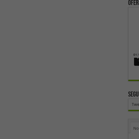
ofer
SEGU
Twe
No