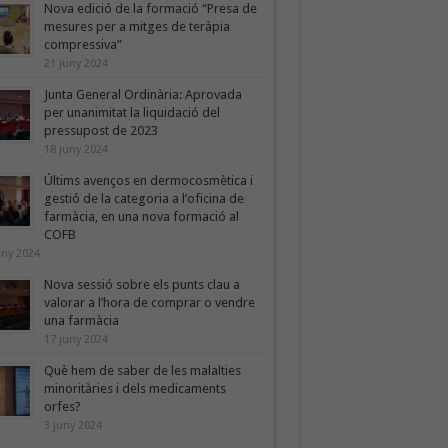
Nova edició de la formació “Presa de
mesures per a mitges de teràpia
compressiva”
21 juny 2024
Junta General Ordinària: Aprovada
per unanimitat la liquidació del
pressupost de 2023
18 juny 2024
Últims avenços en dermocosmètica i
gestió de la categoria a l’oficina de
farmàcia, en una nova formació al
COFB
uny 2024
Nova sessió sobre els punts clau a
valorar a l’hora de comprar o vendre
una farmàcia
17 juny 2024
Què hem de saber de les malalties
minoritàries i dels medicaments
orfes?
3 juny 2024