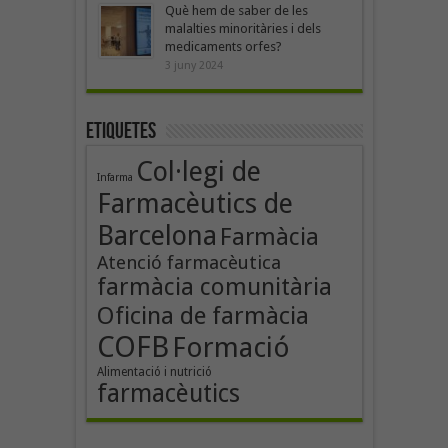
Què hem de saber de les
malalties minoritàries i dels
medicaments orfes?
3 juny 2024
Etiquetes
Col·legi de
Infarma
Farmacèutics de
Barcelona
Farmàcia
Atenció farmacèutica
farmàcia comunitària
Oficina de farmàcia
COFB
Formació
Alimentació i nutrició
farmacèutics