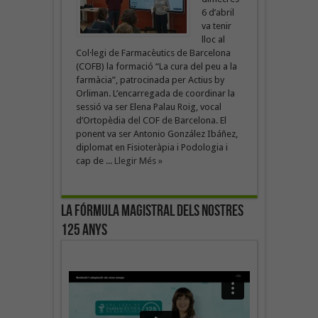
6 d’abril
va tenir
lloc al
Col·legi de Farmacèutics de Barcelona
(COFB) la formació “La cura del peu a la
farmàcia”, patrocinada per Actius by
Orliman. L’encarregada de coordinar la
sessió va ser Elena Palau Roig, vocal
d’Ortopèdia del COF de Barcelona. El
ponent va ser Antonio González Ibáñez,
diplomat en Fisioteràpia i Podologia i
cap de ...
Llegir Més »
La fórmula magistral dels nostres
125 anys