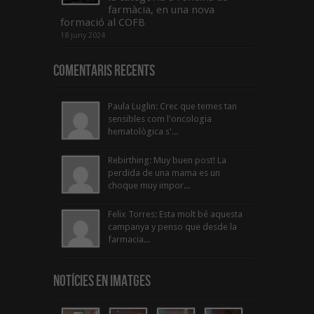
farmàcia, en una nova
formació al COFB
18 juny 2024
Comentaris Recents
Paula Luglin: Crec que temes tan
sensibles com l'oncologia
hematològica s'...
Rebirthing: Muy buen post! La
perdida de una mama es un
choque muy impor...
Felix Torres: Esta molt bé aquesta
campanya y penso que desde la
farmacia...
Notícies en Imatges