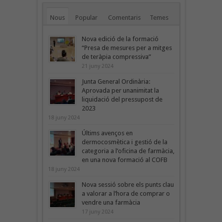
Nous
Popular
Comentaris
Temes
Nova edició de la formació
“Presa de mesures per a mitges
de teràpia compressiva”
21 juny 2024
Junta General Ordinària:
Aprovada per unanimitat la
liquidació del pressupost de
2023
18 juny 2024
Últims avenços en
dermocosmètica i gestió de la
categoria a l’oficina de farmàcia,
en una nova formació al COFB
18 juny 2024
Nova sessió sobre els punts clau
a valorar a l’hora de comprar o
vendre una farmàcia
17 juny 2024