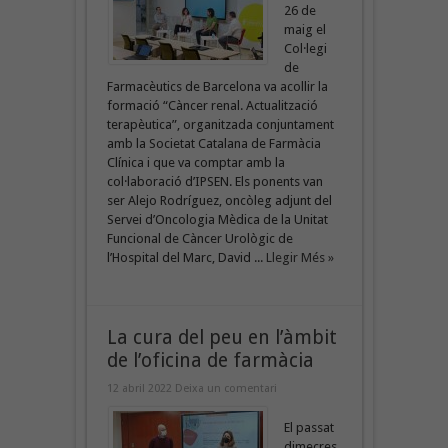
26 de
maig el
Col·legi
de
Farmacèutics de Barcelona va acollir la
formació “Càncer renal. Actualització
terapèutica”, organitzada conjuntament
amb la Societat Catalana de Farmàcia
Clínica i que va comptar amb la
col·laboració d’IPSEN. Els ponents van
ser Alejo Rodríguez, oncòleg adjunt del
Servei d’Oncologia Mèdica de la Unitat
Funcional de Càncer Urològic de
l’Hospital del Marc, David ...
Llegir Més »
La cura del peu en l’àmbit
de l’oficina de farmàcia
12 abril 2022
Deixa un comentari
El passat
dimecres