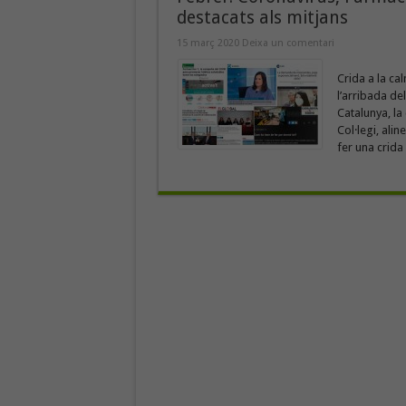
destacats als mitjans
15 març 2020
Deixa un comentari
Crida a la ca
l’arribada de
Catalunya, la
Col·legi, ali
fer una crida 