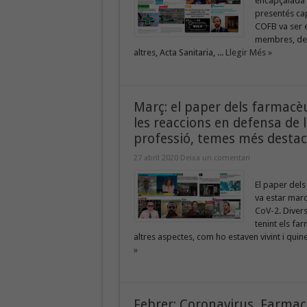
encapçalada 
presentés cap
COFB va ser 
membres, dels
altres, Acta Sanitaria, ...
Llegir Més »
Març: el paper dels farmacèut
les reaccions en defensa de l
professió, temes més destac
27 abril 2020
Deixa un comentari
El paper dels
va estar marc
CoV-2. Divers
tenint els fa
altres aspectes, com ho estaven vivint i qui
»
Febrer: Coronavirus, Farmact