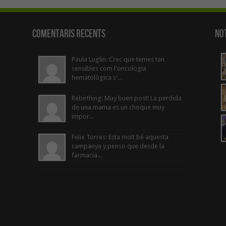
Comentaris Recents
Not
Paula Luglin: Crec que temes tan
sensibles com l'oncologia
hematològica s'...
Rebirthing: Muy buen post! La perdida
de una mama es un choque muy
impor...
Felix Torres: Esta molt bé aquesta
campanya y penso que desde la
farmacia...