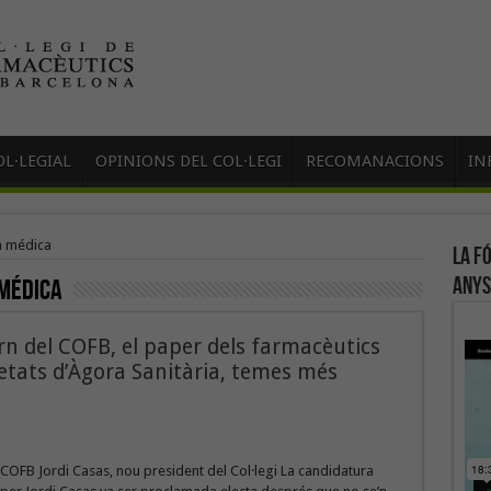
L·LEGIAL
OPINIONS DEL COL·LEGI
RECOMANACIONS
IN
n médica
La f
anys
médica
ern del COFB, el paper dels farmacèutics
etats d’Àgora Sanitària, temes més
 COFB Jordi Casas, nou president del Col·legi La candidatura