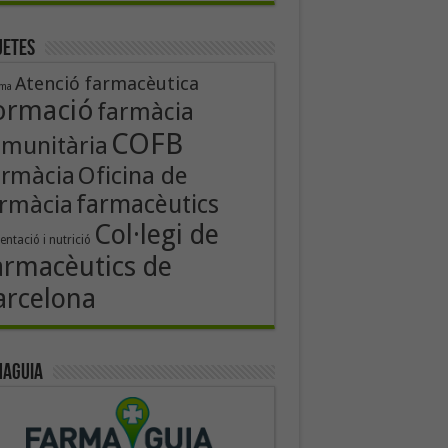
uetes
Atenció farmacèutica
rma
ormació
farmàcia
COFB
munitària
Oficina de
armàcia
rmàcia
farmacèutics
Col·legi de
entació i nutrició
armacèutics de
arcelona
aguia