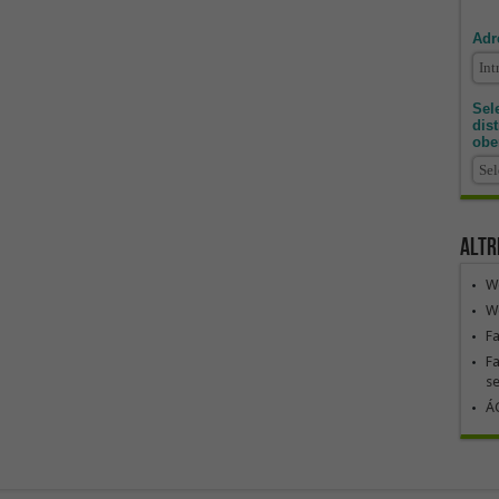
Adr
Sele
dis
obe
Altr
We
We
F
Fa
se
ÁG