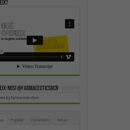
eix?
EIX-NOS! @farmaceuticsbcn
ets by farmaceuticsbcn
us
Popular
Comentaris
Temes