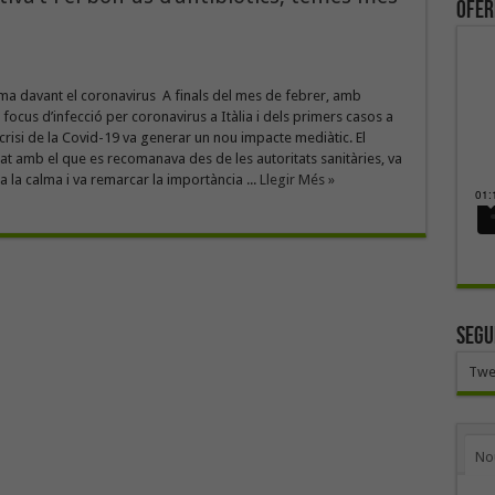
ofer
lma davant el coronavirus A finals del mes de febrer, amb
l focus d’infecció per coronavirus a Itàlia i dels primers casos a
 crisi de la Covid-19 va generar un nou impacte mediàtic. El
neat amb el que es recomanava des de les autoritats sanitàries, va
a la calma i va remarcar la importància ...
Llegir Més »
SEGU
Twe
No