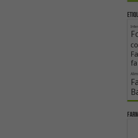
Etiq
Infa
F
co
F
fa
Alim
F
B
Farm