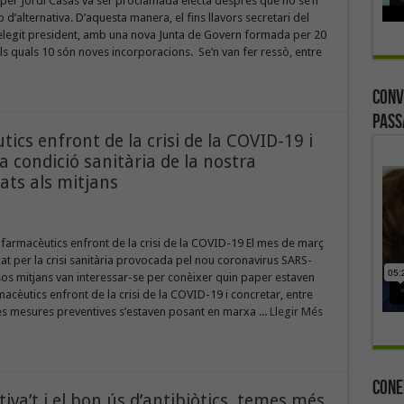
per Jordi Casas va ser proclamada electa després que no se’n
 d’alternativa. D’aquesta manera, el fins llavors secretari del
elegit president, amb una nova Junta de Govern formada per 20
 quals 10 són noves incorporacions. Se’n van fer ressò, entre
Conv
Pass
ics enfront de la crisi de la COVID-19 i
a condició sanitària de la nostra
ats als mitjans
 farmacèutics enfront de la crisi de la COVID-19 El mes de març
at per la crisi sanitària provocada pel nou coronavirus SARS-
os mitjans van interessar-se per conèixer quin paper estaven
rmacèutics enfront de la crisi de la COVID-19 i concretar, entre
nes mesures preventives s’estaven posant en marxa ...
Llegir Més
Cone
iva’t i el bon ús d’antibiòtics, temes més