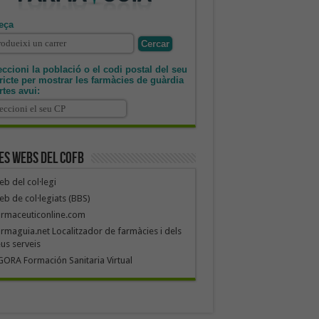
eça
ccioni la població o el codi postal del seu
tricte per mostrar les farmàcies de guàrdia
rtes avui:
es webs del COFB
b del col·legi
b de col·legiats (BBS)
armaceuticonline.com
rmaguia.net Localitzador de farmàcies i dels
us serveis
ORA Formación Sanitaria Virtual