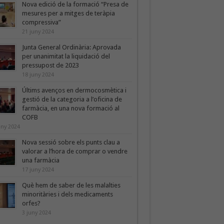
Nova edició de la formació “Presa de
mesures per a mitges de teràpia
compressiva”
21 juny 2024
Junta General Ordinària: Aprovada
per unanimitat la liquidació del
pressupost de 2023
18 juny 2024
Últims avenços en dermocosmètica i
gestió de la categoria a l’oficina de
farmàcia, en una nova formació al
COFB
uny 2024
Nova sessió sobre els punts clau a
valorar a l’hora de comprar o vendre
una farmàcia
17 juny 2024
Què hem de saber de les malalties
minoritàries i dels medicaments
orfes?
3 juny 2024