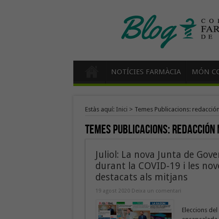
NOTÍCIES FARMÀCIA
MÓN CO
Estàs aquí:
Inici
>
Temes Publicacions: redacció
Temes Publicacions:
redacción 
Juliol: La nova Junta de Gov
durant la COVID-19 i les nov
destacats als mitjans
19 agost 2020
Deixa un comentari
Eleccions del