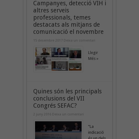
Campanyes, detecció VIH i
altres serveis
professionals, temes
destacats als mitjans de
comunicació el novembre
15 desembre 2017
Deixa un comentari
Llegir
Més »
Quines són les principals
conclusions del VII
Congrés SEFAC?
2 juny 2016
Deixa un comentari
“La
indicació
és un dels