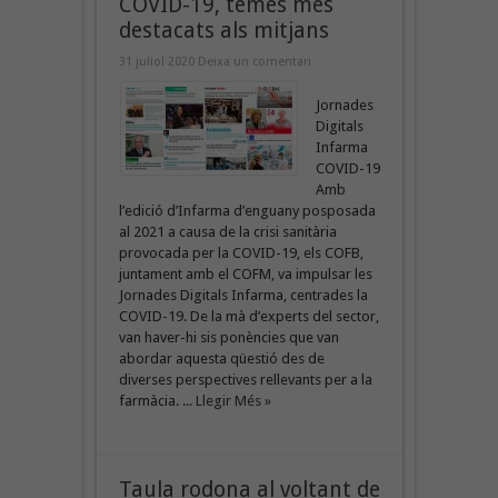
COVID-19, temes més
destacats als mitjans
31 juliol 2020
Deixa un comentari
Jornades
Digitals
Infarma
COVID-19
Amb
l’edició d’Infarma d’enguany posposada
al 2021 a causa de la crisi sanitària
provocada per la COVID-19, els COFB,
juntament amb el COFM, va impulsar les
Jornades Digitals Infarma, centrades la
COVID-19. De la mà d’experts del sector,
van haver-hi sis ponències que van
abordar aquesta qüestió des de
diverses perspectives rellevants per a la
farmàcia. ...
Llegir Més »
Taula rodona al voltant de