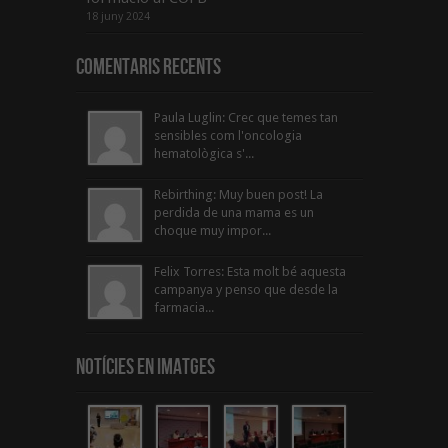
18 juny 2024
Comentaris Recents
Paula Luglin: Crec que temes tan
sensibles com l'oncologia
hematològica s'...
Rebirthing: Muy buen post! La
perdida de una mama es un
choque muy impor...
Felix Torres: Esta molt bé aquesta
campanya y penso que desde la
farmacia...
Notícies en Imatges