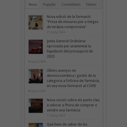
Nous
Popular
Comentaris
Temes
Nova edició de la formació
“Presa de mesures per a mitges
de teràpia compressiva”
21 juny 2024
Junta General Ordinària:
Aprovada per unanimitat la
liquidació del pressupost de
2023
18 juny 2024
Últims avenços en
dermocosmètica i gestió de la
categoria a l’oficina de farmàcia,
en una nova formació al COFB
18 juny 2024
Nova sessió sobre els punts clau
a valorar a l’hora de comprar o
vendre una farmàcia
17 juny 2024
Què hem de saber de les