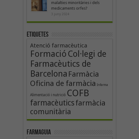
malalties minoritàries i dels
medicaments orfes?
3 juny 2024
Etiquetes
Atenció farmacèutica
Formació
Col·legi de
Farmacèutics de
Barcelona
Farmàcia
Oficina de farmàcia
Infarma
COFB
Alimentació i nutrició
farmacèutics
farmàcia
comunitària
Farmaguia