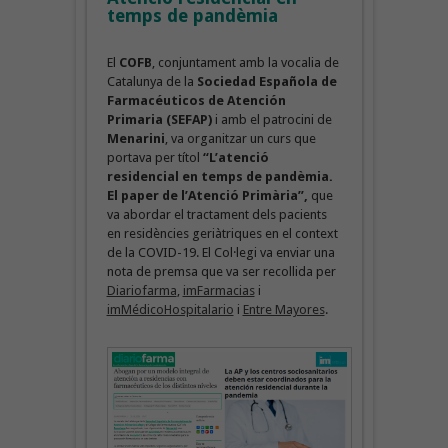
temps de pandèmia
El
COFB
, conjuntament amb la vocalia de
Catalunya de la
Sociedad Española de
Farmacéuticos de Atención
Primaria (SEFAP)
i amb el patrocini de
Menarini
, va organitzar un curs que
portava per títol
“L’atenció
residencial en temps de pandèmia.
El paper de l’Atenció Primària”,
que
va abordar el tractament dels pacients
en residències geriàtriques en el context
de la COVID-19. El Col·legi va enviar una
nota de premsa que va ser recollida per
Diariofarma
,
imFarmacias
i
imMédicoHospitalario
i
Entre Mayores
.