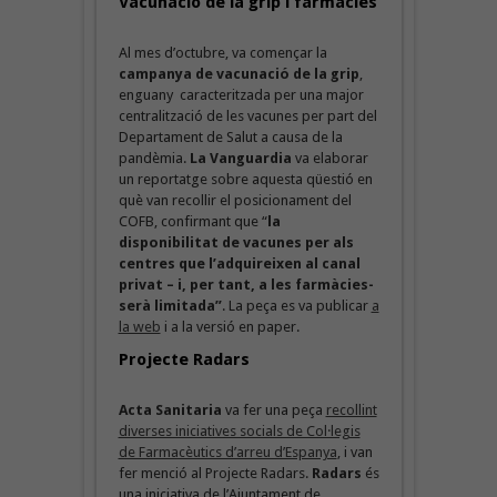
Vacunació de la grip i farmàcies
Al mes d’octubre, va començar la
campanya de vacunació de la grip
,
enguany caracteritzada per una major
centralització de les vacunes per part del
Departament de Salut a causa de la
pandèmia.
La Vanguardia
va elaborar
un reportatge sobre aquesta qüestió en
què van recollir el posicionament del
COFB, confirmant que “
la
disponibilitat de vacunes per als
centres que l’adquireixen al canal
privat – i, per tant, a les farmàcies-
serà limitada”
. La peça es va publicar
a
la web
i a la versió en paper.
Projecte Radars
Acta Sanitaria
va fer una peça
recollint
diverses iniciatives socials de Col·legis
de Farmacèutics d’arreu d’Espanya
, i van
fer menció al Projecte Radars.
Radars
és
una iniciativa de l’Ajuntament de