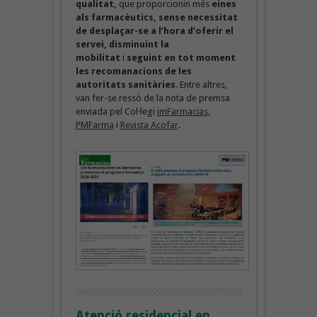
qualitat,
que proporcionin més
eines
als farmacèutics, sense necessitat
de desplaçar-se a l’hora d’oferir el
servei,
disminuint la
mobilitat
i
seguint en tot moment
les recomanacions de les
autoritats sanitàries
. Entre altres,
van fer-se ressò de la nota de premsa
enviada pel Col·legi
imFarmacias
,
PMFarma
i
Revista Acofar
.
Atenció residencial en