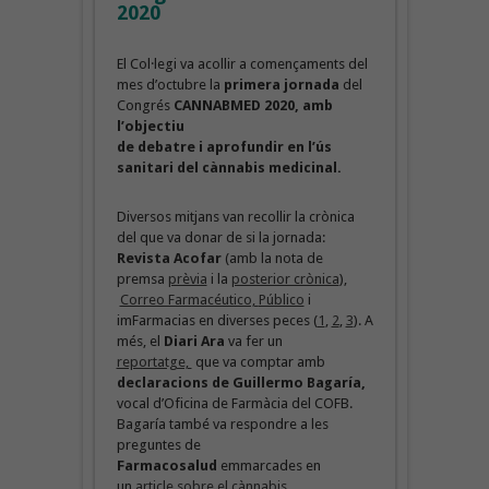
2020
El Col·legi va acollir a començaments del
mes d’octubre la
primera jornada
del
Congrés
CANNABMED 2020, amb
l’objectiu
de debatre i aprofundir en l’ús
sanitari del cànnabis medicinal.
Diversos mitjans van recollir la crònica
del que va donar de si la jornada:
Revista Acofar
(amb la nota de
premsa
prèvia
i la
posterior crònica
),
Correo Farmacéutico,
Público
i
imFarmacias en diverses peces (
1
,
2
,
3
). A
més, el
Diari Ara
va fer un
reportatge,
que va comptar amb
declaracions de Guillermo Bagaría,
vocal d’Oficina de Farmàcia del COFB.
Bagaría també va respondre a les
preguntes de
Farmacosalud
emmarcades en
un
article sobre el cànnabis
.