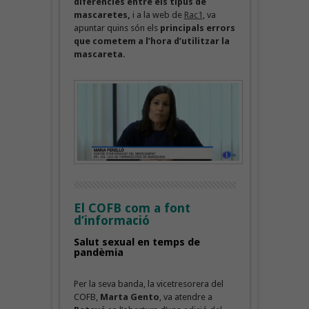
diferències entre els tipus de
mascaretes,
i a la web de
Rac1
, va
apuntar quins són els
principals errors
que cometem a l’hora d’utilitzar la
mascareta
.
El COFB com a font
d’informació
Salut sexual en temps de
pandèmia
Per la seva banda, la vicetresorera del
COFB,
Marta Gento
, va atendre a