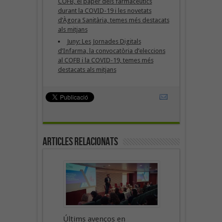
COFB, el paper dels farmacèutics
durant la COVID-19 i les novetats
d’Àgora Sanitària, temes més destacats
als mitjans
Juny: Les Jornades Digitals
d’Infarma, la convocatòria d’eleccions
al COFB i la COVID-19, temes més
destacats als mitjans
Articles Relacionats
Últims avenços en