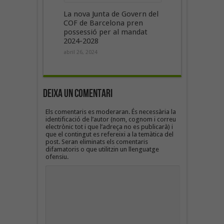
La nova Junta de Govern del
COF de Barcelona pren
possessió per al mandat
2024-2028
abril 26, 2024
Deixa un Comentari
Els comentaris es moderaran. És necessària la
identificació de l’autor (nom, cognom i correu
electrònic tot i que l’adreça no es publicarà) i
que el contingut es refereixi a la temàtica del
post. Seran eliminats els comentaris
difamatoris o que utilitzin un llenguatge
ofensiu.