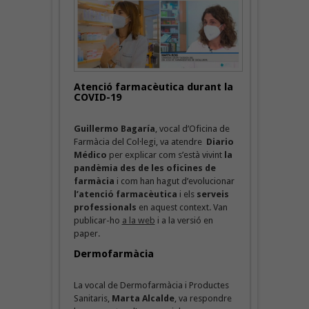
Atenció farmacèutica durant la
COVID-19
Guillermo Bagaría
, vocal d’Oficina de
Farmàcia del Col·legi, va atendre
Diario
Médico
per explicar com s’està vivint
la
pandèmia des de les oficines de
farmàcia
i com han hagut d’evolucionar
l’atenció farmacèutica
i els
serveis
professionals
en aquest context. Van
publicar-ho
a la web
i a la versió en
paper.
Dermofarmàcia
La vocal de Dermofarmàcia i Productes
Sanitaris,
Marta Alcalde
, va respondre