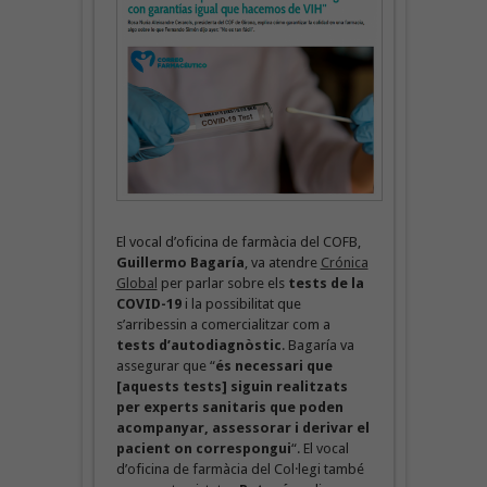
El vocal d’oficina de farmàcia del COFB,
Guillermo Bagaría
, va atendre
Crónica
Global
per parlar sobre els
tests de la
COVID-19
i la possibilitat que
s’arribessin a comercialitzar com a
tests d’autodiagnòstic
. Bagaría va
assegurar que “
és necessari que
[aquests tests] siguin realitzats
per experts sanitaris que poden
acompanyar, assessorar i derivar el
pacient on correspongui
“. El vocal
d’oficina de farmàcia del Col·legi també