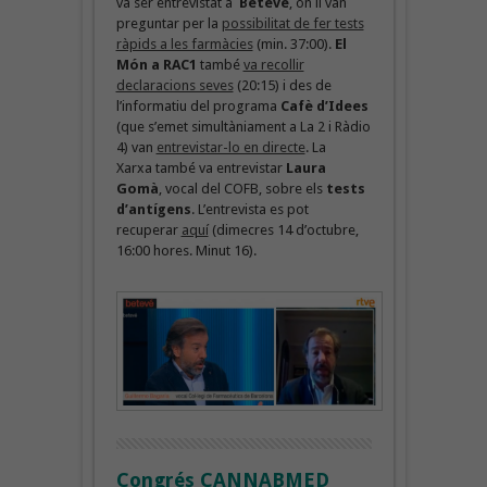
va ser entrevistat a
Betevé
, on li van
preguntar per la
possibilitat de fer tests
ràpids a les farmàcies
(min. 37:00).
El
Món a RAC1
també
va recollir
declaracions seves
(20:15) i des de
l’informatiu del programa
Cafè d’Idees
(que s’emet simultàniament a La 2 i Ràdio
4)
van
entrevistar-lo en directe
. La
Xarxa també va entrevistar
Laura
Gomà
, vocal del COFB, sobre els
tests
d’antígens
. L’entrevista es pot
recuperar
aquí
(dimecres 14 d’octubre,
16:00 hores. Minut 16).
Congrés CANNABMED