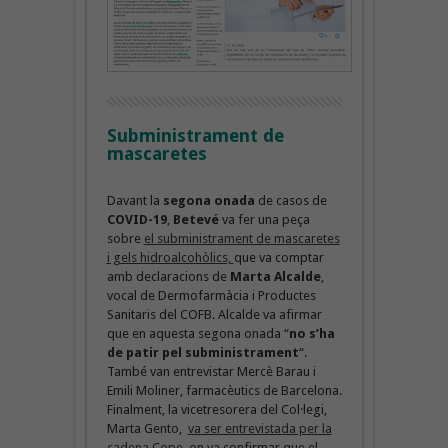
Subministrament de
mascaretes
Davant la
segona onada
de casos de
COVID-19
,
Betevé
va fer una peça
sobre
el subministrament de mascaretes
i gels hidroalcohòlics,
que va comptar
amb declaracions de
Marta Alcalde
,
vocal de Dermofarmàcia i Productes
Sanitaris del COFB. Alcalde va afirmar
que en aquesta segona onada “
no s’ha
de patir pel subministrament
“.
També van entrevistar Mercè Barau i
Emili Moliner, farmacèutics de Barcelona.
Finalment, la vicetresorera del Col·legi,
Marta Gento,
va ser entrevistada per la
cadena Cope
, on va confirmar que el