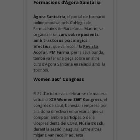
Formacions d’Àgora Sanitària
Àgora Sanitària
, el portal de formació
online impulsat pels Col·legis de
Farmacèutics de Barcelona i Madrid, va
organitzar un
curs sobre pacients
amb trastorns psicològics i
afectius,
que va recollir la
Revista
Acofar
.
PM Farma
, per la seva banda,
també
va fer una peça sobre un altre
curs d’Àgora Sanitària en relació amb la
zoonosi
.
Women 360º Congress
El 22 d’octubre va celebrar-se de manera
virtual el
XIV Women 360º Congress
, el
congrés de salut, benestar i empresa per
a la dona directiva i empresària, que va
comptar amb la participació de la
vicepresidenta del COFB,
Núria Bosch
,
durant la sessió inaugural. Entre altres
mitjans, van recollir aquesta