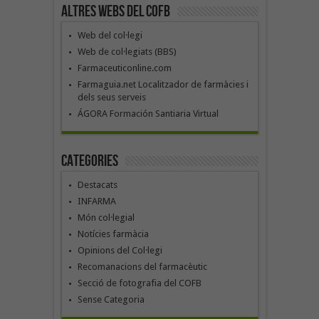
Altres webs del COFB
Web del col·legi
Web de col·legiats (BBS)
Farmaceuticonline.com
Farmaguia.net Localitzador de farmàcies i
dels seus serveis
ÁGORA Formación Santiaria Virtual
Categories
Destacats
INFARMA
Món col·legial
Notícies farmàcia
Opinions del Col·legi
Recomanacions del farmacèutic
Secció de fotografia del COFB
Sense Categoria