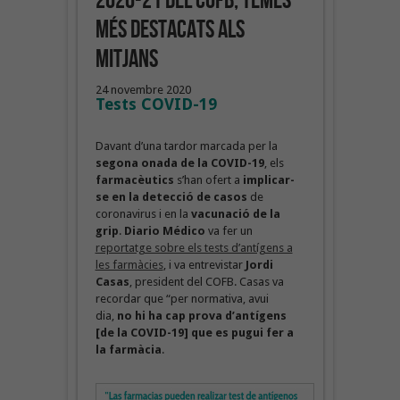
2020-21 del COFB, temes
més destacats als
mitjans
24 novembre 2020
Tests COVID-19
Davant d’una tardor marcada per la
segona onada de la COVID-19
, els
farmacèutics
s’han ofert a
implicar-
se en la detecció de casos
de
coronavirus i en la
vacunació de la
grip
.
Diario Médico
va fer un
reportatge sobre els tests d’antígens a
les farmàcies
, i va entrevistar
Jordi
Casas
, president del COFB. Casas va
recordar que “per normativa, avui
dia,
no hi ha cap prova d’antígens
[de la COVID-19] que es pugui fer a
la farmàcia
.