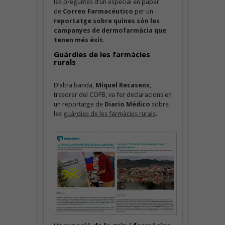
les preguntes d’un especial en paper
de
Correo Farmacéutico
per un
reportatge sobre quines són les
campanyes de dermofarmàcia que
tenen més èxit
.
Guàrdies de les farmàcies
rurals
D’altra banda,
Miquel Recasens
,
tresorer del COFB, va fer declaracions en
un reportatge de
Diario Médico
sobre
les
guàrdies de les farmàcies rurals
.