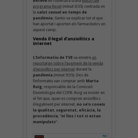
Betevé
en l’obertura d’una
edició del
programa Reset
(minut 0:55) centrada en
la
salut sexual en temps de
pandèmia
. Gento va explicar tot el que
han aportat i aporten els farmacèutics en
aquest camp.
Venda il·legal d’ansiolítics a
internet
L’Informatiu de TVE
va emetre
un
reportatge sobre l’augment de la venda
d’ansiolítics per internet
durant la
pandèmia
(minut 9:35). Des de
l’informatiu van comptar amb
Marta
Roig
, responsable de la Comissió
Deontologia del COFB. Roig va insistir en
el fet que, quan es compren ansiolítics
il·legalment per internet,
no se’n coneix
la qualitat
,
seguretat, eficàcia, la
procedència
, “
ni fins i tot si estan
manipulats
“.