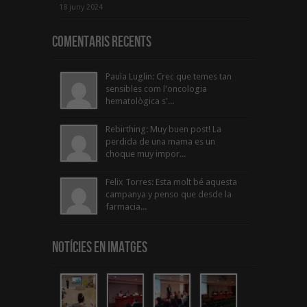
18 juny 2024
Comentaris Recents
Paula Luglin: Crec que temes tan
sensibles com l'oncologia
hematològica s'...
Rebirthing: Muy buen post! La
perdida de una mama es un
choque muy impor...
Felix Torres: Esta molt bé aquesta
campanya y penso que desde la
farmacia...
Notícies en Imatges