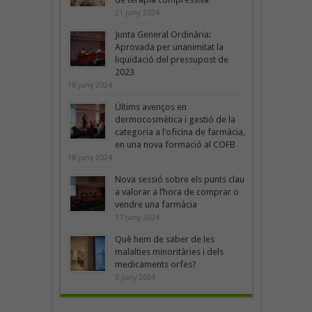
21 juny 2024
Junta General Ordinària:
Aprovada per unanimitat la
liquidació del pressupost de
2023
18 juny 2024
Últims avenços en
dermocosmètica i gestió de la
categoria a l’oficina de farmàcia,
en una nova formació al COFB
18 juny 2024
Nova sessió sobre els punts clau
a valorar a l’hora de comprar o
vendre una farmàcia
17 juny 2024
Què hem de saber de les
malalties minoritàries i dels
medicaments orfes?
3 juny 2024