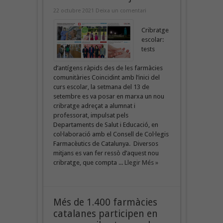
22 octubre 2021
Deixa un comentari
Cribratge
escolar:
tests
d’antígens ràpids des de les farmàcies
comunitàries Coincidint amb l’inici del
curs escolar, la setmana del 13 de
setembre es va posar en marxa un nou
cribratge adreçat a alumnat i
professorat, impulsat pels
Departaments de Salut i Educació, en
col·laboració amb el Consell de Col·legis
Farmacèutics de Catalunya. Diversos
mitjans es van fer ressò d’aquest nou
cribratge, que compta ...
Llegir Més »
Més de 1.400 farmàcies
catalanes participen en