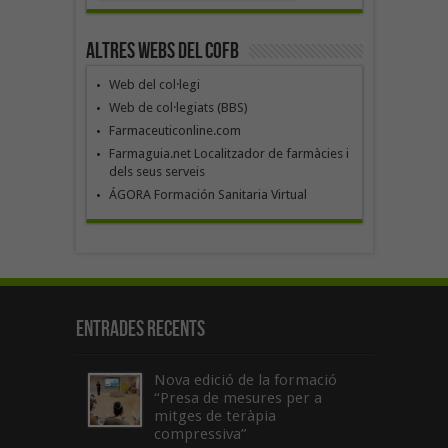
Altres webs del COFB
Web del col·legi
Web de col·legiats (BBS)
Farmaceuticonline.com
Farmaguia.net Localitzador de farmàcies i
dels seus serveis
ÁGORA Formación Sanitaria Virtual
Entrades recents
Nova edició de la formació
“Presa de mesures per a
mitges de teràpia
compressiva”