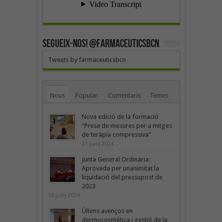
SEGUEIX-NOS! @farmaceuticsbcn
Tweets by farmaceuticsbcn
Nous
Popular
Comentaris
Temes
Nova edició de la formació
“Presa de mesures per a mitges
de teràpia compressiva”
21 juny 2024
Junta General Ordinària:
Aprovada per unanimitat la
liquidació del pressupost de
2023
18 juny 2024
Últims avenços en
dermocosmètica i gestió de la