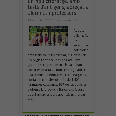
un nou cribratge, amb
tests d’antígens, adreçat a
alumnes i professors
13 setembre 2021
Deixa un comentari
Aquest
dilluns, 13
de
setembre,
coincidint
amb l’inici del curs escolar, el Consell de
Col·legis Farmacèutics de Catalunya
(CCFC) i el Departament de Salut han
posat en marxa un nou cribratge adreçat
a la comunitat educativa. El cribratge es
porta a terme des de més de 1.400
farmàcies catalanes, 967 de les quals es
troben a la província Barcelona (veure
aquí farmàcies participants). En ...
Llegir
Més »