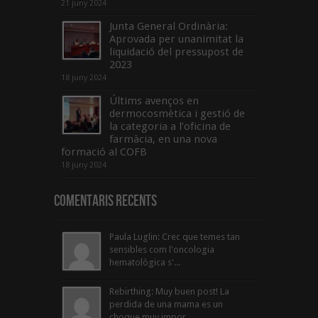
21 juny 2024
Junta General Ordinària:
Aprovada per unanimitat la
liquidació del pressupost de
2023
18 juny 2024
Últims avenços en
dermocosmètica i gestió de
la categoria a l’oficina de
farmàcia, en una nova
formació al COFB
18 juny 2024
Comentaris Recents
Paula Luglin: Crec que temes tan
sensibles com l'oncologia
hematològica s'...
Rebirthing: Muy buen post! La
perdida de una mama es un
choque muy impor...