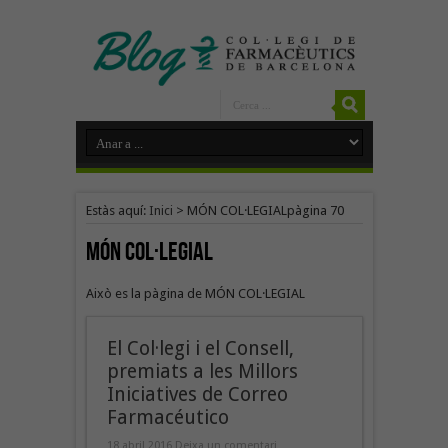
Estàs aquí:
Inici
>
MÓN COL·LEGIAL
pàgina 70
MÓN COL·LEGIAL
Això es la pàgina de MÓN COL·LEGIAL
El Col·legi i el Consell,
premiats a les Millors
Iniciatives de Correo
Farmacéutico
18 abril 2016
Deixa un comentari