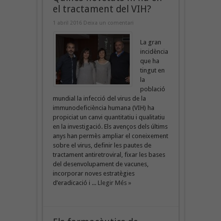
el tractament del VIH?
1 abril 2016
Deixa un comentari
La gran
incidència
que ha
tingut en
la
població
mundial la infecció del virus de la
immunodeficiència humana (VIH) ha
propiciat un canvi quantitatiu i qualitatiu
en la investigació. Els avenços dels últims
anys han permès ampliar el coneixement
sobre el virus, definir les pautes de
tractament antiretroviral, fixar les bases
del desenvolupament de vacunes,
incorporar noves estratègies
d’eradicació i ...
Llegir Més »