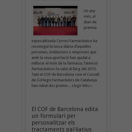
Un any
més, el
diari de
premsa
especialitzada Correo Farmacéutico ha
reconegut la tasca diària d’aquelles
persones, institucions o empreses que
amb la seva aportació han ajudat a
millorar el món de la farmàcia, l’atenció
farmacèutica i la salut al llarg del 2015.
Tant el COF de Barcelona com el Consell
de Col·legis Farmacèutics de Catalunya
han rebut dos premis ...
Llegir Més »
El COF de Barcelona edita
un formulari per
personalitzar els
tractaments pal·liatius