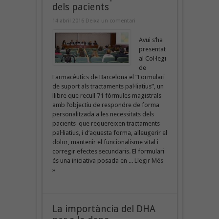
dels pacients
14 abril 2016
Deixa un comentari
Avui s’ha
presentat
al Col·legi
de
Farmacèutics de Barcelona el “Formulari
de suport als tractaments pal·liatius”, un
llibre que recull 71 fórmules magistrals
amb l’objectiu de respondre de forma
personalitzada a les necessitats dels
pacients que requereixen tractaments
pal·liatius, i d’aquesta forma, alleugerir el
dolor, mantenir el funcionalisme vital i
corregir efectes secundaris. El formulari
és una iniciativa posada en ...
Llegir Més
»
La importància del DHA