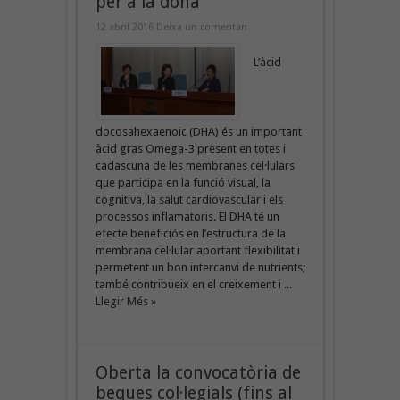
per a la dona
12 abril 2016
Deixa un comentari
L’àcid
docosahexaenoic (DHA) és un important
àcid gras Omega-3 present en totes i
cadascuna de les membranes cel·lulars
que participa en la funció visual, la
cognitiva, la salut cardiovascular i els
processos inflamatoris. El DHA té un
efecte beneficiós en l’estructura de la
membrana cel·lular aportant flexibilitat i
permetent un bon intercanvi de nutrients;
també contribueix en el creixement i ...
Llegir Més »
Oberta la convocatòria de
beques col·legials (fins al