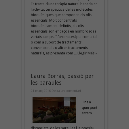
Es tracta d’una teràpia natural basada en
l’activitat terapèutica de les molècules
bioquímiques que componen els olis
essencials. Molt concentrats i
bioquímicament definits, els olis
essencials són eficaços en nombrosos i
variats camps. “L’aromateràpia com a tal
o com a suport de tractaments
convencionals o altres tractaments
naturals, es presenta com ...
Llegir Més »
Laura Borràs, passió per
les paraules
21 març 2016
Deixa un comentari
Fins a
quin punt
estem
distanciats, de les paraules i la poesia?