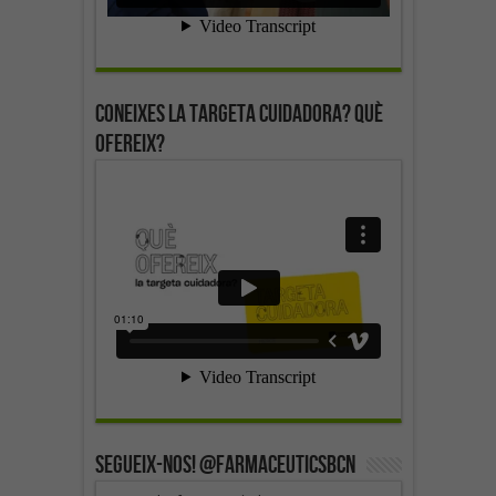
Coneixes la targeta cuidadora? Què
ofereix?
SEGUEIX-NOS! @farmaceuticsbcn