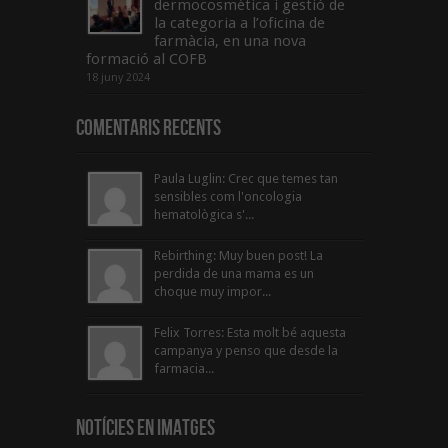
dermocosmètica i gestió de
la categoria a l’oficina de
farmàcia, en una nova
formació al COFB
18 juny 2024
Comentaris Recents
Paula Luglin: Crec que temes tan
sensibles com l'oncologia
hematològica s'...
Rebirthing: Muy buen post! La
perdida de una mama es un
choque muy impor...
Felix Torres: Esta molt bé aquesta
campanya y penso que desde la
farmacia...
Notícies en Imatges