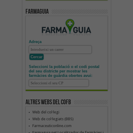
Farmaguia
Adreça
Seleccioni la població o el codi postal
del seu districte per mostrar les
farmàcies de guàrdia obertes avui:
Altres webs del COFB
Web del col·legi
Web de col·legiats (BBS)
Farmaceuticonline.com
Farmaguia.net Localitzador de farmàcies i