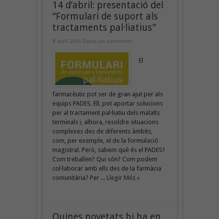
14 d’abril: presentació del
“Formulari de suport als
tractaments pal·liatius”
8 abril 2016
Deixa un comentari
El
farmacèutic pot ser de gran ajut per als
equips PADES. Ell, pot aportar solucions
per al tractament pal·liatiu dels malalts
terminals i, alhora, resoldre situacions
complexes des de diferents àmbits,
com, per exemple, el de la formulació
magistral. Però, sabem què és el PADES?
Com treballen? Qui són? Com podem
col·laborar amb ells des de la farmàcia
comunitària? Per ...
Llegir Més »
Quines novetats hi ha en