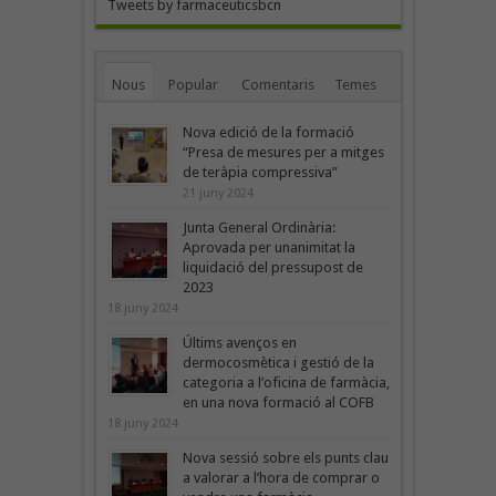
Tweets by farmaceuticsbcn
Nous
Popular
Comentaris
Temes
Nova edició de la formació
“Presa de mesures per a mitges
de teràpia compressiva”
21 juny 2024
Junta General Ordinària:
Aprovada per unanimitat la
liquidació del pressupost de
2023
18 juny 2024
Últims avenços en
dermocosmètica i gestió de la
categoria a l’oficina de farmàcia,
en una nova formació al COFB
18 juny 2024
Nova sessió sobre els punts clau
a valorar a l’hora de comprar o