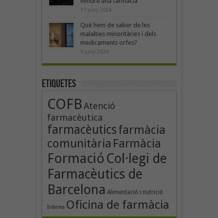
vendre una farmàcia
17 juny 2024
Què hem de saber de les
malalties minoritàries i dels
medicaments orfes?
3 juny 2024
Etiquetes
COFB
Atenció
farmacèutica
farmacèutics
farmàcia
comunitària
Farmàcia
Formació
Col·legi de
Farmacèutics de
Barcelona
Alimentació i nutrició
Oficina de farmàcia
Infarma