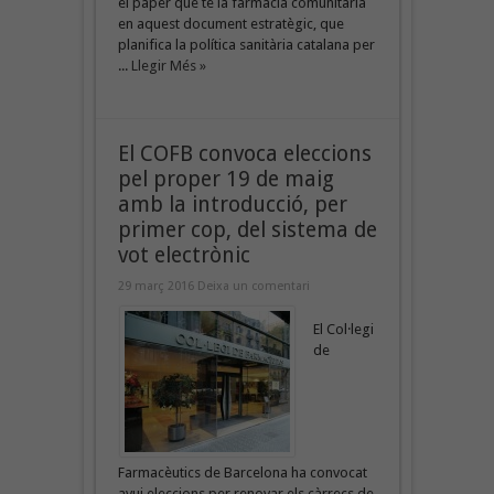
el paper que té la farmàcia comunitària
en aquest document estratègic, que
planifica la política sanitària catalana per
...
Llegir Més »
El COFB convoca eleccions
pel proper 19 de maig
amb la introducció, per
primer cop, del sistema de
vot electrònic
29 març 2016
Deixa un comentari
El Col·legi
de
Farmacèutics de Barcelona ha convocat
avui eleccions per renovar els càrrecs de