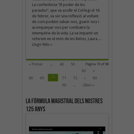
La conferència “El poder de les
paraules”, que va acollir el Col·legi el 16
de febrer, va ser una reflexió al voltant
de com podem salvar-nos, guarir-nos i
acompanyar-nos per combatre la
intempèrie de la vida. La va impartir un
referent en el món de les lletres, Laura ...
Llegir Més »
« Primer
...
40
50
Pàgina 70 of 98
60
«
70
68
69
71
72
»
80
90
...
Últim »
La fórmula magistral dels nostres
125 anys