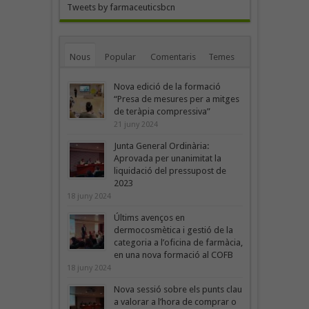
Tweets by farmaceuticsbcn
Nous
Popular
Comentaris
Temes
Nova edició de la formació
“Presa de mesures per a mitges
de teràpia compressiva”
21 juny 2024
Junta General Ordinària:
Aprovada per unanimitat la
liquidació del pressupost de
2023
18 juny 2024
Últims avenços en
dermocosmètica i gestió de la
categoria a l’oficina de farmàcia,
en una nova formació al COFB
18 juny 2024
Nova sessió sobre els punts clau
a valorar a l’hora de comprar o