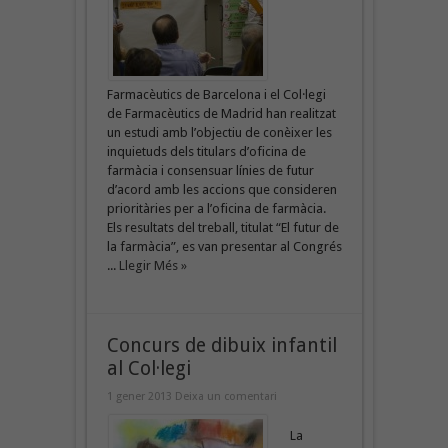
Farmacèutics de Barcelona i el Col·legi
de Farmacèutics de Madrid han realitzat
un estudi amb l’objectiu de conèixer les
inquietuds dels titulars d’oficina de
farmàcia i consensuar línies de futur
d’acord amb les accions que consideren
prioritàries per a l’oficina de farmàcia.
Els resultats del treball, titulat “El futur de
la farmàcia”, es van presentar al Congrés
...
Llegir Més »
Concurs de dibuix infantil
al Col·legi
1 gener 2013
Deixa un comentari
La