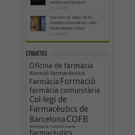
vendre una farmàcia
17 juny 2024
Què hem de saber de les
malalties minoritàries i dels
medicaments orfes?
3 juny 2024
Etiquetes
Oficina de farmàcia
Atenció farmacèutica
Formació
Farmàcia
farmàcia comunitària
Col·legi de
Farmacèutics de
COFB
Barcelona
Alimentació i nutrició
Infarma
farmacèutics