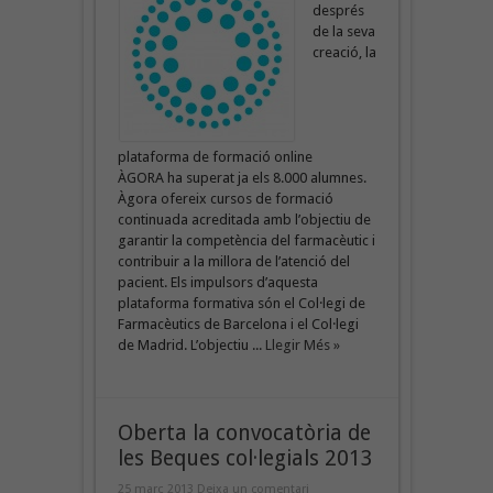
després
de la seva
creació, la
plataforma de formació online
ÀGORA ha superat ja els 8.000 alumnes.
Àgora ofereix cursos de formació
continuada acreditada amb l’objectiu de
garantir la competència del farmacèutic i
contribuir a la millora de l’atenció del
pacient. Els impulsors d’aquesta
plataforma formativa són el Col·legi de
Farmacèutics de Barcelona i el Col·legi
de Madrid. L’objectiu ...
Llegir Més »
Oberta la convocatòria de
les Beques col·legials 2013
25 març 2013
Deixa un comentari