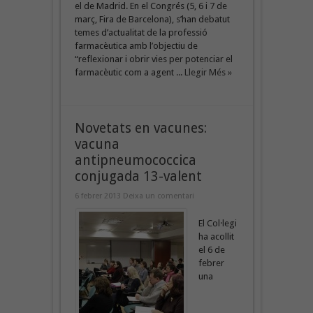
el de Madrid. En el Congrés (5, 6 i 7 de
març, Fira de Barcelona), s’han debatut
temes d’actualitat de la professió
farmacèutica amb l’objectiu de
“reflexionar i obrir vies per potenciar el
farmacèutic com a agent ...
Llegir Més »
Novetats en vacunes:
vacuna
antipneumococcica
conjugada 13-valent
6 febrer 2013
Deixa un comentari
El Col·legi
ha acollit
el 6 de
febrer
una