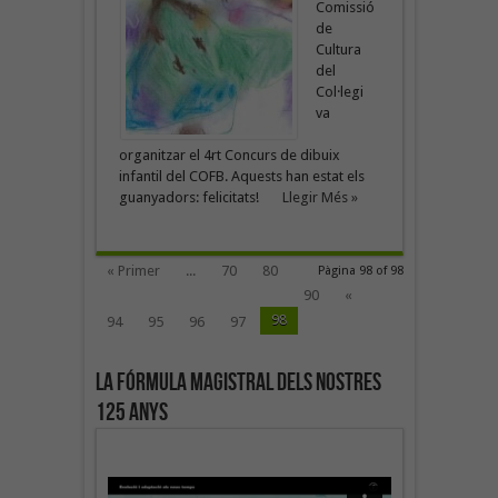
Comissió
de
Cultura
del
Col·legi
va
organitzar el 4rt Concurs de dibuix
infantil del COFB. Aquests han estat els
guanyadors: felicitats!
Llegir Més »
« Primer
...
70
80
Pàgina 98 of 98
90
«
98
94
95
96
97
La fórmula magistral dels nostres
125 anys