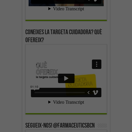
Coneixes la targeta cuidadora? Què
ofereix?
SEGUEIX-NOS! @farmaceuticsbcn