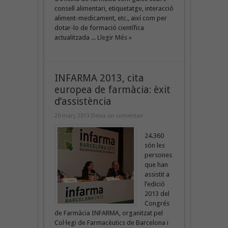
consell alimentari, etiquetatge, interacció
aliment-medicament, etc., així com per
dotar-lo de formació científica
actualitzada ...
Llegir Més »
INFARMA 2013, cita
europea de farmàcia: èxit
d’assistència
20 març 2013
Deixa un comentari
24.360
són les
persones
que han
assistit a
l’edició
2013 del
Congrés
de Farmàcia INFARMA, organitzat pel
Col·legi de Farmacèutics de Barcelona i