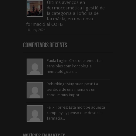
Últims avenços en
dermocosmètica i gestió de
la categoria a l’oficina de
farmàcia, en una nova
formació al COFB
18 juny 2024
Comentaris Recents
Paula Luglin: Crec que temes tan
sensibles com l'oncologia
hematològica s'...
Rebirthing: Muy buen post! La
perdida de una mama es un
choque muy impor...
Felix Torres: Esta molt bé aquesta
campanya y penso que desde la
farmacia...