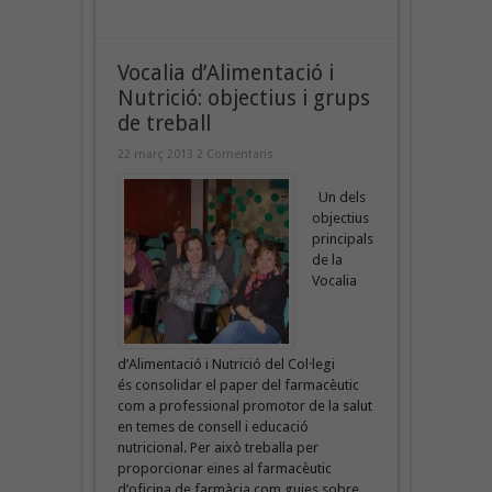
Vocalia d’Alimentació i
Nutrició: objectius i grups
de treball
22 març 2013
2 Comentaris
Un dels
objectius
principals
de la
Vocalia
d’Alimentació i Nutrició del Col·legi
és consolidar el paper del farmacèutic
com a professional promotor de la salut
en temes de consell i educació
nutricional. Per això treballa per
proporcionar eines al farmacèutic
d’oficina de farmàcia com guies sobre