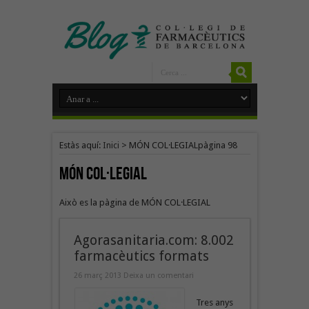
Estàs aquí:
Inici
>
MÓN COL·LEGIAL
pàgina 98
MÓN COL·LEGIAL
Això es la pàgina de MÓN COL·LEGIAL
Agorasanitaria.com: 8.002
farmacèutics formats
26 març 2013
Deixa un comentari
Tres anys