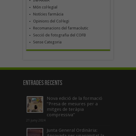
INFARMA
Món col·legial
Notícies farmàcia
Opinions del Col·legi
Recomanacions del farmacèutic
Secció de fotografia del COFB
Sense Categoria
Entrades recents
Nova edició de la formació
“Presa de mesures per a
mitges de teràpia
compressiva”
21 juny 2024
Junta General Ordinària:
Aprovada per unanimitat la