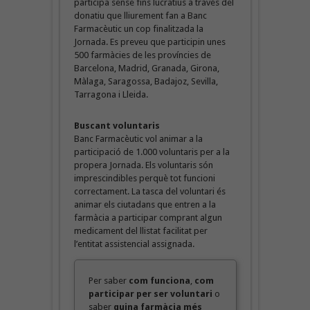
participa sense fins lucratius a través del
donatiu que lliurement fan a Banc
Farmacèutic un cop finalitzada la
Jornada. Es preveu que participin unes
500 farmàcies de les províncies de
Barcelona, Madrid, Granada, Girona,
Màlaga, Saragossa, Badajoz, Sevilla,
Tarragona i Lleida.
Buscant voluntaris
Banc Farmacèutic vol animar a la
participació de 1.000 voluntaris per a la
propera Jornada. Els voluntaris són
imprescindibles perquè tot funcioni
correctament. La tasca del voluntari és
animar els ciutadans que entren a la
farmàcia a participar comprant algun
medicament del llistat facilitat per
l’entitat assistencial assignada.
Per saber
com funciona
,
com
participar per ser voluntari
o
saber
quina farmàcia més