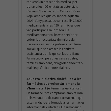
requereixin prescripció mèdica, per
donar a les 105 entitats assistencials
d’arreu d’Espanya, com Càritas o Creu
Roja, amb les que col·labora aquesta
ONG. L’any passat es van recollir 22.000
medicaments a les 450 farmàcies que
van participar a la Jornada. Els
medicaments recollits van servir per
cobrir les necessitats de milers de
persones en risc de pobresa i exclusió
social i que són ateses les entitats
assistencials amb qui col·labora Banc
Farmacèutic: persones sense sostre,
famílies amb nens, drogodependents o
malalts psíquics, entre d’altres.
Aquesta iniciativa tindrà lloc a les
farmàcies que voluntàriament ja
s’han inscrit
(el termini ja està tancat).
Els farmacèutics comptaran amb l’ajuda
dels voluntaris de Banc Farmacèutic que
estan el dia de la Jornada a les farmàcies
informant als ciutadans. El farmacèutic