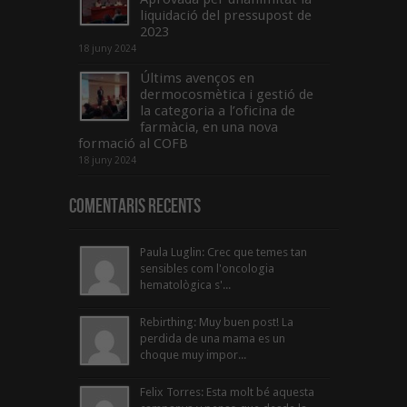
liquidació del pressupost de
2023
18 juny 2024
Últims avenços en
dermocosmètica i gestió de
la categoria a l’oficina de
farmàcia, en una nova
formació al COFB
18 juny 2024
Comentaris Recents
Paula Luglin: Crec que temes tan
sensibles com l'oncologia
hematològica s'...
Rebirthing: Muy buen post! La
perdida de una mama es un
choque muy impor...
Felix Torres: Esta molt bé aquesta