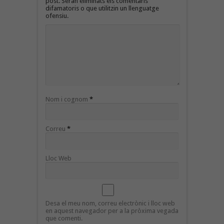
post. Seran eliminats els comentaris
difamatoris o que utilitzin un llenguatge
ofensiu.
Nom i cognom
*
Correu
*
Lloc Web
Desa el meu nom, correu electrònic i lloc web
en aquest navegador per a la pròxima vegada
que comenti.