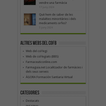
vendre una farmàcia
17 juny 2024
Què hem de saber de les
malalties minoritàries i dels
medicaments orfes?
3 juny 2024
Altres webs del COFB
Web del col·legi
Web de col·legiats (BBS)
Farmaceuticonline.com
Farmaguia.net Localitzador de farmàcies i
dels seus serveis
ÁGORA Formación Santiaria Virtual
Categories
Destacats