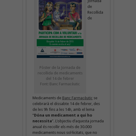
Jornada
de
Recollida
de
Pòster de la Jornada de
recollida de medicaments
del 14 de febrer
Font: Banc Farmacèutic
Medicaments de
Banc Farmacèutic
se
celebrarà el dissabte 14 de febrer, des
de les 9h fins a les 14h, amb el lema
“
Dóna un medicament a qui ho
necessita
”. L’objectiu d’aquesta jornada
anual és recollir els més de 30.000
medicaments nous sol·licitats, que no