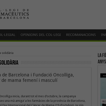
L·LEGIAL
OPINIONS DEL COL·LEGI
RECOMANACIONS
IN
 solidària
La f
anys
solidària
a de Barcelona i Fundació Oncolliga,
er de mama femení i masculí
ncolliga inicia, durant tot el mes d’octubre, la campanya
gues una mà amiga’ a les farmàcies de la província de Barcelona,
 Dia Internacional del Càncer de Mama (19 d’octubre). Ja són