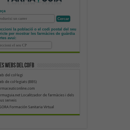
eça
ccioni la població o el codi postal del seu
tricte per mostrar les farmàcies de guàrdia
rtes avui:
es webs del COFB
b del col·legi
b de col·legiats (BBS)
armaceuticonline.com
rmaguia.net Localitzador de farmàcies i dels
us serveis
ORA Formación Sanitaria Virtual