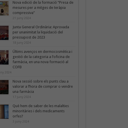
Nova edició de la formació “Presa de
mesures per a mitges de teràpia
compressiva”
21 juny 2024
Junta General Ordinària: Aprovada
per unanimitat la liquidació del
pressupost de 2023
18 juny 2024
Últims avenços en dermocosmètica i
gestió de la categoria a l’oficina de
farmàcia, en una nova formació al
COFB
uny 2024
Nova sessió sobre els punts clau a
valorar a l’hora de comprar o vendre
una farmàcia
17 juny 2024
Què hem de saber de les malalties
minoritàries i dels medicaments
orfes?
3 juny 2024