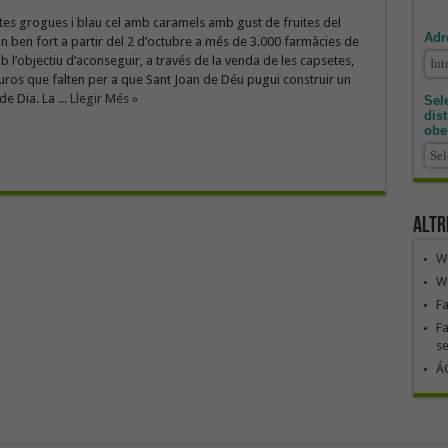
tes grogues i blau cel amb caramels amb gust de fruites del
Adr
n ben fort a partir del 2 d’octubre a més de 3.000 farmàcies de
 l’objectiu d’aconseguir, a través de la venda de les capsetes,
uros que falten per a que Sant Joan de Déu pugui construir un
e Dia. La ...
Llegir Més »
Sele
dis
obe
Altr
We
We
F
Fa
se
ÁG