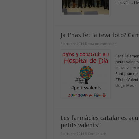
a través ...
Ll
Ja t’has fet la teva foto? C
8 octubre 2014
Deixa un comentari
Paral·lelamen
petits valent
iniciativa ar
Sant Joan de 
#PetitsValent
Llegir Més »
Les farmàcies catalanes acul
petits valents”
2 octubre 2014
3 Comentaris