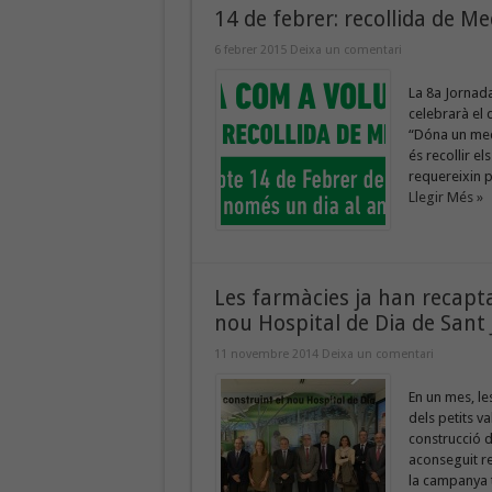
14 de febrer: recollida de 
6 febrer 2015
Deixa un comentari
La 8a Jornad
celebrarà el 
“Dóna un medi
és recollir e
requereixin p
Llegir Més »
Les farmàcies ja han recapta
nou Hospital de Dia de Sant
11 novembre 2014
Deixa un comentari
En un mes, l
dels petits v
construcció d
aconseguit re
la campanya 