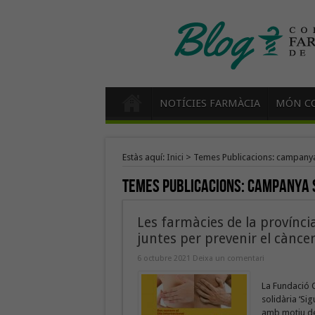
NOTÍCIES FARMÀCIA
MÓN CO
Estàs aquí:
Inici
>
Temes Publicacions: campanya
Temes Publicacions:
campanya 
Les farmàcies de la provínci
juntes per prevenir el cànc
6 octubre 2021
Deixa un comentari
La Fundació O
solidària ‘Si
amb motiu del