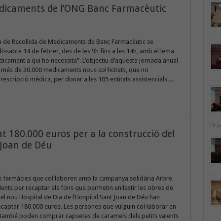
Medicaments de l’ONG Banc Farmacèutic
a de Recollida de Medicaments de Banc Farmacèutic se
dissabte 14 de febrer, des de les 9h fins a les 14h, amb el lema
cament a qui ho necessita”. L’objectiu d’aquesta jornada anual
ls més de 30.000 medicaments nous sol·licitats, que no
rescripció mèdica, per donar a les 105 entitats assistencials ...
18 j
t 180.000 euros per a la construcció del
 Joan de Déu
es farmàcies que col·laboren amb la campanya solidària Arbre
alents per recaptar els fons que permetin enllestir les obres de
el nou Hospital de Dia de l’Hospital Sant Joan de Déu han
captar 180.000 euros. Les persones que vulguin col·laborar en
també poden comprar capsetes de caramels dels petits valents