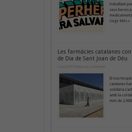
treballant per
seus herois pe
medicaments e
Llegir Més »
Les farmàcies catalanes cont
de Dia de Sant Joan de Déu
2 juny 2015
Deixa un comentari
El nou Hospit
catalanes han
solidària L’a
amb la col·la
més de 2.900 