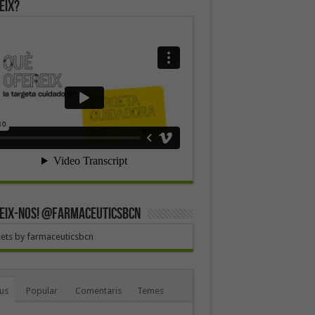
eix?
EIX-NOS! @farmaceuticsbcn
ets by farmaceuticsbcn
us
Popular
Comentaris
Temes