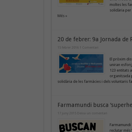
moltes les f
solidària per
Més »
20 de febrer: 9a Jornada de
15 febrer 2016
1 Comentari
El pròxim dis
uniran esforç
123 entitats 
organitzada p
solidària de les farmàcies i dels voluntaris fa
Farmamundi busca ‘superhero
17 juny 2015
Deixa un comentari
Farmamundi h
reclutar més 