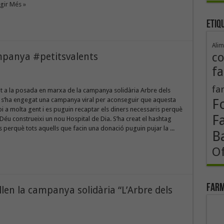
egir Més »
Etiq
Alim
co
ampanya #petitsvalents
fa
fa
t a la posada en marxa de la campanya solidària Arbre dels
s s’ha engegat una campanya viral per aconseguir que aquesta
F
ribi a molta gent i es puguin recaptar els diners necessaris perquè
F
Déu construeixi un nou Hospital de Dia. S’ha creat el hashtag
s perquè tots aquells que facin una donació puguin pujar la ...
B
Of
Farm
len la campanya solidària “L’Arbre dels