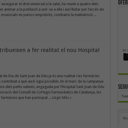
ofer
 assegurar el dret universal a la salut, ha reunit a quatre dels
r animar a la població a unir-se a ella i així lluitar per l’accés als
ssencials en països empobrits, combatre la malnutrició ...
ribueixen a fer realitat el nou Hospital
al de Dia de Sant Joan de Déu ja és una realitat i les farmàcies
 contribuït a què això sigui possible. En el marc de la campanya
SEGU
rbre dels petits valents, engegada per l’Hospital Sant Joan de Déu
boració del Consell de Col·legis Farmacèutics de Catalunya, les
Twe
farmàcies que han participat ...
Llegir Més »
No