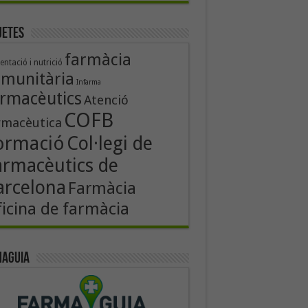
uetes
farmàcia
entació i nutrició
munitària
Infarma
rmacèutics
Atenció
COFB
rmacèutica
ormació
Col·legi de
armacèutics de
arcelona
Farmàcia
icina de farmàcia
aguia