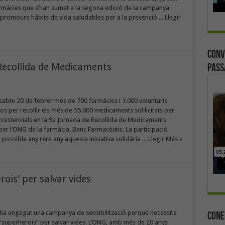
armàcies que s’han sumat a la segona edició de la campanya
 promoure hàbits de vida saludables per a la prevenció ...
Llegir
Conv
 Recollida de Medicaments
Pass
sabte 20 de febrer més de 700 farmàcies i 1.000 voluntaris
os per recollir els més de 55.000 medicaments sol·licitats per
assistencials en la 9a Jornada de Recollida de Medicaments
er l’ONG de la farmàcia, Banc Farmacèutic. La participació
 possible any rere any aquesta iniciativa solidària ...
Llegir Més »
is’ per salvar vides
a engegat una campanya de sensibilització perquè necessita
Cone
“superherois” per salvar vides. L’ONG, amb més de 20 anys