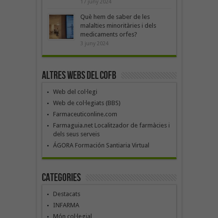
17 juny 2024
Què hem de saber de les
malalties minoritàries i dels
medicaments orfes?
3 juny 2024
Altres webs del COFB
Web del col·legi
Web de col·legiats (BBS)
Farmaceuticonline.com
Farmaguia.net Localitzador de farmàcies i
dels seus serveis
ÁGORA Formación Santiaria Virtual
Categories
Destacats
INFARMA
Món col·legial