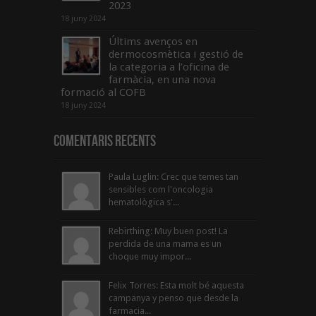
2023
18 juny 2024
Últims avenços en
dermocosmètica i gestió de
la categoria a l’oficina de
farmàcia, en una nova
formació al COFB
18 juny 2024
Comentaris Recents
Paula Luglin: Crec que temes tan
sensibles com l'oncologia
hematològica s'...
Rebirthing: Muy buen post! La
perdida de una mama es un
choque muy impor...
Felix Torres: Esta molt bé aquesta
campanya y penso que desde la
farmacia...