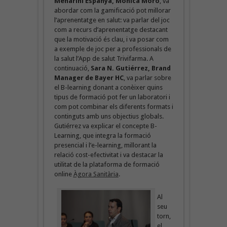
Menarini Espanya, Mònica Moro
, va
abordar com la gamificació pot millorar
l’aprenentatge en salut: va parlar del joc
com a recurs d’aprenentatge destacant
que la motivació és clau, i va posar com
a exemple de joc per a professionals de
la salut l’App de salut Trivifarma. A
continuació,
Sara N. Gutiérrez, Brand
Manager de Bayer HC
, va parlar sobre
el B-learning donant a conèixer quins
tipus de formació pot fer un laboratori i
com pot combinar els diferents formats i
continguts amb uns objectius globals.
Gutiérrez va explicar el concepte B-
Learning, que integra la formació
presencial i l’e-learning, millorant la
relació cost-efectivitat i va destacar la
utilitat de la plataforma de formació
online
Àgora Sanitària
.
Al
seu
torn,
el