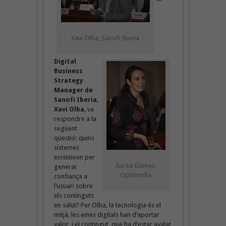
Xavi Olba, Sanofi Iberia
Digital
Business
Strategy
Manager de
Sanofi Iberia,
Xavi Olba
, va
respondre a la
següent
qüestió: quins
sistemes
existeixen per
Áurea Gómez,
generar
Optimedia
confiança a
l’usuari sobre
els continguts
en salut? Per Olba, la tecnologia és el
mitjà, les eines digitals han d’aportar
valor, i el contingut, que ha d’estar avalat,