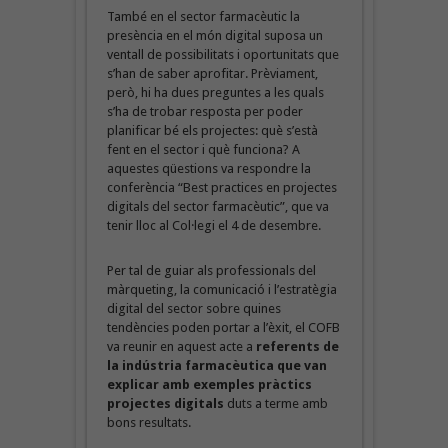
També en el sector farmacèutic la
presència en el món digital suposa un
ventall de possibilitats i oportunitats que
s’han de saber aprofitar. Prèviament,
però, hi ha dues preguntes a les quals
s’ha de trobar resposta per poder
planificar bé els projectes: què s’està
fent en el sector i què funciona? A
aquestes qüestions va respondre la
conferència “Best practices en projectes
digitals del sector farmacèutic”, que va
tenir lloc al Col·legi el 4 de desembre.
Per tal de guiar als professionals del
màrqueting, la comunicació i l’estratègia
digital del sector sobre quines
tendències poden portar a l’èxit, el COFB
va reunir en aquest acte a
referents de
la indústria farmacèutica que van
explicar amb exemples pràctics
projectes digitals
duts a terme amb
bons resultats.