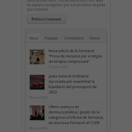
Desa el meu nom, correu electrònic i lloc web
en aquest navegador per a la pròxima vegada
que comenti.
Nous
Popular
Comentaris
Temes
Nova edició de la formació
“Presa de mesures per a mitges
de teràpia compressiva”
21 juny 2024
Junta General Ordinària:
Aprovada per unanimitat la
liquidació del pressupost de
2023
18 juny 2024
Últims avenços en
dermocosmètica i gestió de la
categoria a l’oficina de farmàcia,
en una nova formació al COFB
18 juny 2024