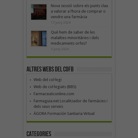
Nova sessió sobre els punts clau
a valorar a l’hora de comprar o
vendre una farmàcia
17 juny 2024
Què hem de saber de les
malalties minoritàries i dels
medicaments orfes?
3 juny 2024
Altres webs del COFB
Web del col·legi
Web de col·legiats (BBS)
Farmaceuticonline.com
Farmaguia.net Localitzador de farmàcies i
dels seus serveis
ÁGORA Formación Santiaria Virtual
Categories