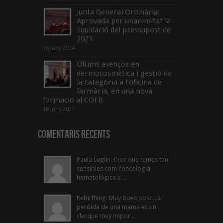
Junta General Ordinària:
Aprovada per unanimitat la
liquidació del pressupost de
2023
18 juny 2024
Últims avenços en
dermocosmètica i gestió de
la categoria a l’oficina de
farmàcia, en una nova
formació al COFB
18 juny 2024
Comentaris Recents
Paula Luglin: Crec que temes tan
sensibles com l'oncologia
hematològica s'...
Rebirthing: Muy buen post! La
perdida de una mama es un
choque muy impor...