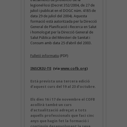
legionel·losi (Decret 352/2004, de 27 de
juliol i publicat en el DOGC núm. 4185 de
data 29 de juliol del 2004). Aquesta
formació està autoritzada per la Direcció
General de Planificació i Recerca en Salut
i homologat per la Direcció General de
Salut Pública del Ministeri de Sanitat i
Consum amb data 25 d’abril del 2003.
Fulletó informatiu
(PDF)
INSCRIU-TE
(via
www.cofb.org
)
Està prevista una tercera edició
d’aquest curs del 19 al 23 d’octubre.
Els dies 16 i 17 de novembre el COFB
acollirà també un curs
d’actualització adreçat a tots
aquells professionals que faci cinc
anys que hagin fet la formació i
continuïn desenvolupant la seva