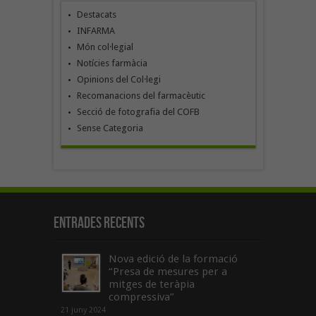
Destacats
INFARMA
Món col·legial
Notícies farmàcia
Opinions del Col·legi
Recomanacions del farmacèutic
Secció de fotografia del COFB
Sense Categoria
Entrades recents
Nova edició de la formació
“Presa de mesures per a
mitges de teràpia
compressiva”
21 juny 2024