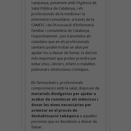
campanya, juntament amb l’Agència de
Salut Pública de Catalunya, i els
professionals de la medicina i la
infermeria comunitària -a través de la
CAMFIC i de l’Associació d’Infermeria
familiar i comunitària de Catalunya,
respectivament-, per transmetre als
ciutadans que en els professionals
sanitaris poden trobar un aliat per
ajudar-los a deixar de fumar, la decisió
més important que poden prendre per
evitar ictus, càncers, infarts o malalties
pulmonars obstructives cròniques.
Els farmacèutics, professionals
compromesos amb la salut, disposen de
materials divulgatius per ajudar a
acabar de convèncer als indecisos i
donar les eines necessàries per
orientar en el procés de
deshabituació tabàquica
a aquelles
persones que es decideixin a deixar de
fumar.