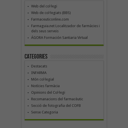
Web del col·legi
Web de col·legiats (BBS)
Farmaceuticonline.com
Farmaguia.net Localitzador de farmàcies i
dels seus serveis
ÁGORA Formación Santiaria Virtual
Categories
Destacats
INFARMA
Món col·legial
Notícies farmàcia
Opinions del Col·legi
Recomanacions del farmacèutic
Secció de fotografia del COFB
Sense Categoria