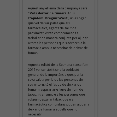
Aquest any el lema de la campanya serà
“Vols deixar de fumar? Aquí
t’ajudem. Pregunta’ns!”
, un eslògan
que vol deixar palès que els
farmacèutics, agents de salut de
proximitat, estan compromesos a
treballar de manera conjunta per ajudar
a totes les persones que s’adrecen a la
farmàcia amb la necessitat de deixar de
fumar.
Aquesta edició de la Setmana sense fum
2015 vol sensibilitzar a la població
general de la importància que, per la
seva salut i per la de les persones del
seu entorn, té el fet de de deixar de
fumar i respirar aire lliure del fum de
tabac, i transmetre a les persones que
vulguin deixar el tabac que els
farmacèutics comunitaris poden ajudar a
deixar de fumar a aquells que ho
necessitin.