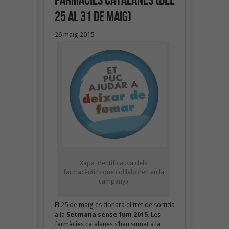
farmàcies catalanes (del
25 al 31 de maig)
26 maig 2015
Xapa identificativa dels
farmacèutics que col·laboren en la
campanya
El 25 de maig es donarà el tret de sortida
a la
Setmana sense fum 2015
. Les
farmàcies catalanes s’han sumat a la