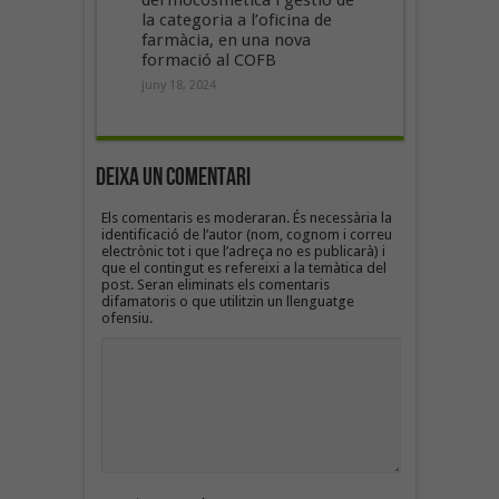
la categoria a l’oficina de
farmàcia, en una nova
formació al COFB
juny 18, 2024
Deixa un Comentari
Els comentaris es moderaran. És necessària la
identificació de l’autor (nom, cognom i correu
electrònic tot i que l’adreça no es publicarà) i
que el contingut es refereixi a la temàtica del
post. Seran eliminats els comentaris
difamatoris o que utilitzin un llenguatge
ofensiu.