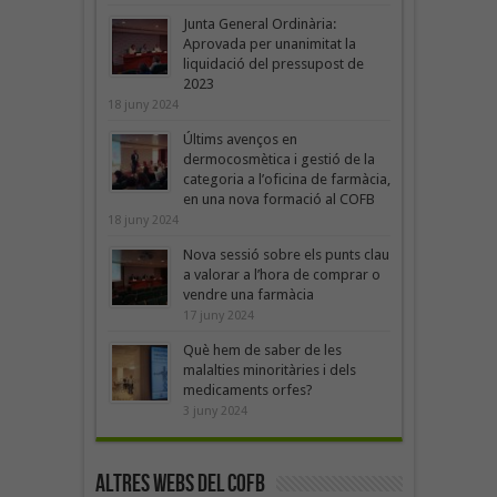
Junta General Ordinària:
Aprovada per unanimitat la
liquidació del pressupost de
2023
18 juny 2024
Últims avenços en
dermocosmètica i gestió de la
categoria a l’oficina de farmàcia,
en una nova formació al COFB
18 juny 2024
Nova sessió sobre els punts clau
a valorar a l’hora de comprar o
vendre una farmàcia
17 juny 2024
Què hem de saber de les
malalties minoritàries i dels
medicaments orfes?
3 juny 2024
Altres webs del COFB