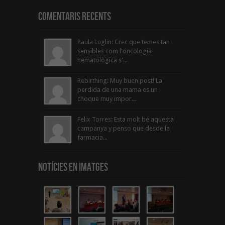
Comentaris Recents
Paula Luglin: Crec que temes tan
sensibles com l'oncologia
hematològica s'...
Rebirthing: Muy buen post! La
perdida de una mama es un
choque muy impor...
Felix Torres: Esta molt bé aquesta
campanya y penso que desde la
farmacia...
Notícies en Imatges