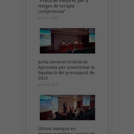
“Presa de mesures per a
mitges de teràpia
compressiva”
juny 21, 2024
Junta General Ordinària:
Aprovada per unanimitat la
liquidació del pressupost de
2023
juny 18, 2024
Últims avenços en
dermocosmètica i gestió de