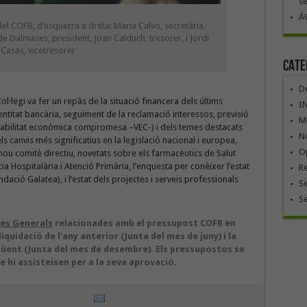
se
ÁG
l COFB, d’esquerra a dreta: Maria Calvo, secretària,
 de Dalmases, president, Joan Calduch, tresorer, i Jordi
Casas, vicetresorer
Cate
De
ol·legi va fer un repàs de la situació financera dels últims
I
entitat bancària, seguiment de la reclamació interessos, previsió
Mó
iabilitat econòmica compromesa –VEC-) i dels temes destacats
No
s canvis més significatius en la legislació nacional i europea,
Op
ou comitè directiu, novetats sobre els farmacèutics de Salut
a Hospitalària i Atenció Primària, l’enquesta per conèixer l’estat
R
ació Galatea), i l’estat dels projectes i serveis professionals
Se
S
es Generals
relacionades amb el pressupost COFB en
liquidació de l’any anterior (Junta del mes de juny) i la
güent (Junta del mes de desembre). Els pressupostos se
 hi assisteixen per a la seva aprovació.