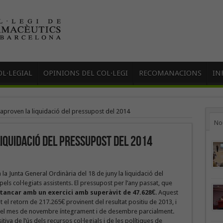
L·LEGIAL
OPINIONS DEL COL·LEGI
RECOMANACIONS
IN
s aproven la liquidació del pressupost del 2014
No
liquidació del pressupost del 2014
 la Junta General Ordinària del 18 de juny la liquidació del
els col·legiats assistents. El pressupost per l’any passat, que
 tancar amb un exercici amb superàvit de 47.628€
. Aquest
t el retorn de 217.265€ provinent del resultat positiu de 2013, i
 del mes de novembre íntegrament i de desembre parcialment.
iva de l’ús dels recursos col·legials i de les polítiques de