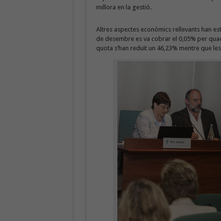
millora en la gestió.
Altres aspectes econòmics rellevants han e
de desembre es va cobrar el 0,05% per quad
quota s’han reduït un 46,23% mentre que le