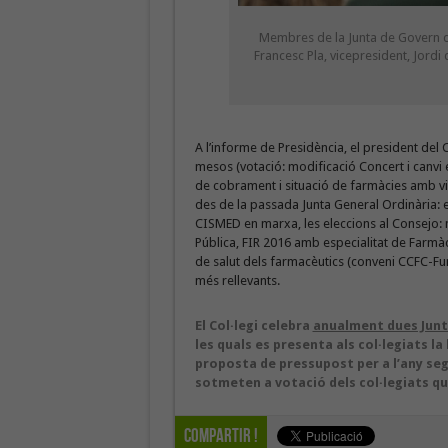
Membres de la Junta de Govern de
Francesc Pla, vicepresident, Jordi
A l’informe de Presidència, el president del C
mesos (votació: modificació Concert i canvi 
de cobrament i situació de farmàcies amb v
des de la passada Junta General Ordinària: el
CISMED en marxa, les eleccions al Consejo: n
Pública, FIR 2016 amb especialitat de Farmàci
de salut dels farmacèutics (conveni CCFC-Fund
més rellevants.
El Col·legi celebra
anualment dues Junt
les quals es presenta als col·legiats la 
proposta de pressupost per a l’any se
sotmeten a votació dels col·legiats que
Compartir !