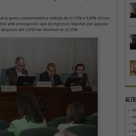
stat la quota complementària reduïda de 0,115% a 0,09% (el mes
rar amb pressupost) i que els ingressos liquidats per aquesta
18 j
s despeses del COFB han disminuït un 22,55%.
Altr
We
We
F
Fa