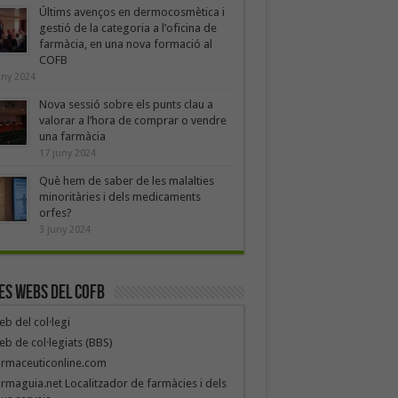
Últims avenços en dermocosmètica i
gestió de la categoria a l’oficina de
farmàcia, en una nova formació al
COFB
uny 2024
Nova sessió sobre els punts clau a
valorar a l’hora de comprar o vendre
una farmàcia
17 juny 2024
Què hem de saber de les malalties
minoritàries i dels medicaments
orfes?
3 juny 2024
es webs del COFB
b del col·legi
b de col·legiats (BBS)
armaceuticonline.com
rmaguia.net Localitzador de farmàcies i dels