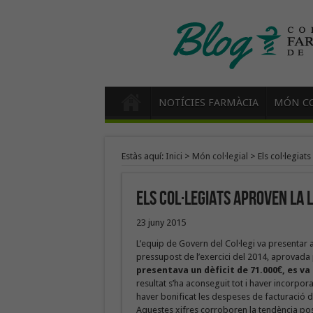
NOTÍCIES FARMÀCIA
MÓN CO
Estàs aquí:
Inici
>
Món col·legial
>
Els col·legiat
Els col·legiats aproven la 
23 juny 2015
L’equip de Govern del Col·legi va presentar a
pressupost de l’exercici del 2014, aprovada p
presentava un dèficit de 71.000€, es va
resultat s’ha aconseguit tot i haver incorpora
haver bonificat les despeses de facturació
Aquestes xifres corroboren la tendència posit