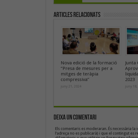
Articles Relacionats
Nova edició de la formació
Junta 
“Presa de mesures per a
Aprov
mitges de teràpia
liquid
compressiva”
2023
juny 21, 2024
juny 18,
Deixa un Comentari
Els comentaris es moderaran. És necessària la id
l’adreça no es publicarà) i que el contingut es r
difamatoris o que utilitzin un llenguatge ofensi