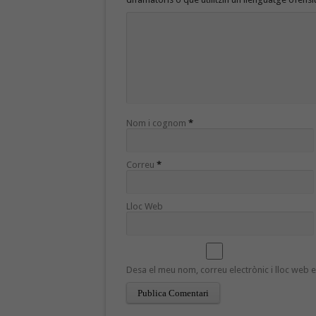
Nom i cognom
*
Correu
*
Lloc Web
Desa el meu nom, correu electrònic i lloc web