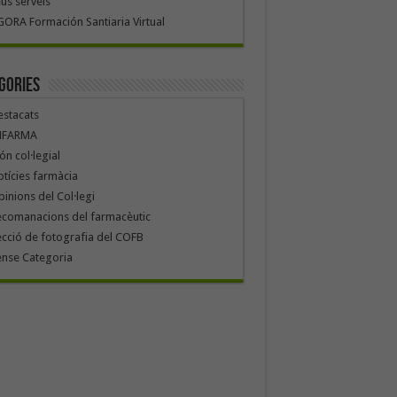
us serveis
ORA Formación Santiaria Virtual
gories
stacats
NFARMA
n col·legial
tícies farmàcia
inions del Col·legi
ecomanacions del farmacèutic
cció de fotografia del COFB
ense Categoria