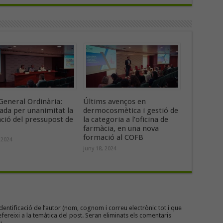
General Ordinària:
Últims avenços en
ada per unanimitat la
dermocosmètica i gestió de
ació del pressupost de
la categoria a l’oficina de
farmàcia, en una nova
formació al COFB
 2024
juny 18, 2024
entificació de l’autor (nom, cognom i correu electrònic tot i que
efereixi a la temàtica del post. Seran eliminats els comentaris
u.