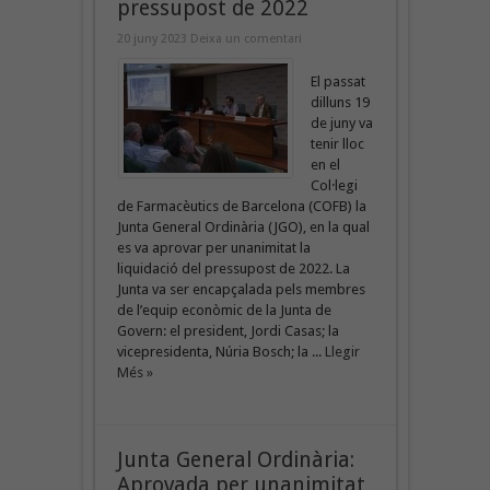
pressupost de 2022
20 juny 2023
Deixa un comentari
El passat
dilluns 19
de juny va
tenir lloc
en el
Col·legi
de Farmacèutics de Barcelona (COFB) la
Junta General Ordinària (JGO), en la qual
es va aprovar per unanimitat la
liquidació del pressupost de 2022. La
Junta va ser encapçalada pels membres
de l’equip econòmic de la Junta de
Govern: el president, Jordi Casas; la
vicepresidenta, Núria Bosch; la ...
Llegir
Més »
Junta General Ordinària:
Aprovada per unanimitat