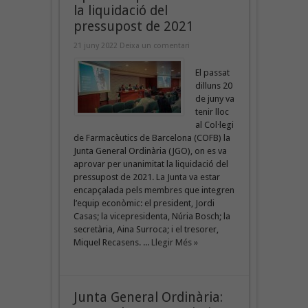
la liquidació del
pressupost de 2021
21 juny 2022
Deixa un comentari
El passat
dilluns 20
de juny va
tenir lloc
al Col·legi
de Farmacèutics de Barcelona (COFB) la
Junta General Ordinària (JGO), on es va
aprovar per unanimitat la liquidació del
pressupost de 2021. La Junta va estar
encapçalada pels membres que integren
l’equip econòmic: el president, Jordi
Casas; la vicepresidenta, Núria Bosch; la
secretària, Aina Surroca; i el tresorer,
Miquel Recasens. ...
Llegir Més »
Junta General Ordinària: