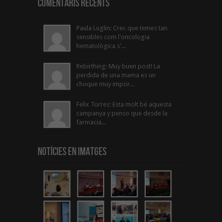
Comentaris Recents
Paula Luglin: Crec que temes tan
sensibles com l'oncologia
hematològica s'...
Rebirthing: Muy buen post! La
perdida de una mama es un
choque muy impor...
Felix Torres: Esta molt bé aquesta
campanya y penso que desde la
farmacia...
Notícies en Imatges