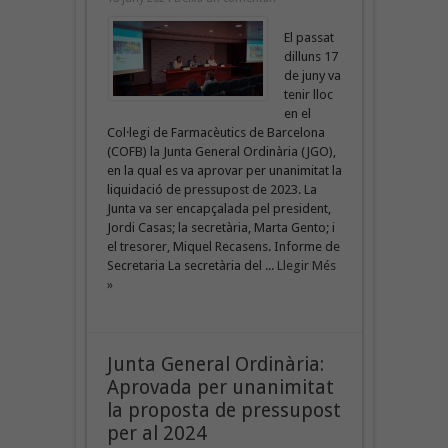
El passat
dilluns 17
de juny va
tenir lloc
en el
Col·legi de Farmacèutics de Barcelona
(COFB) la Junta General Ordinària (JGO),
en la qual es va aprovar per unanimitat la
liquidació de pressupost de 2023. La
Junta va ser encapçalada pel president,
Jordi Casas; la secretària, Marta Gento; i
el tresorer, Miquel Recasens. Informe de
Secretaria La secretària del ...
Llegir Més
»
Junta General Ordinària:
Aprovada per unanimitat
la proposta de pressupost
per al 2024