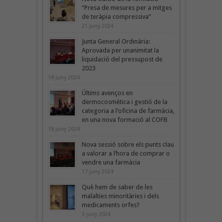
“Presa de mesures per a mitges
de teràpia compressiva”
21 juny 2024
Junta General Ordinària:
Aprovada per unanimitat la
liquidació del pressupost de
2023
18 juny 2024
Últims avenços en
dermocosmètica i gestió de la
categoria a l’oficina de farmàcia,
en una nova formació al COFB
18 juny 2024
Nova sessió sobre els punts clau
a valorar a l’hora de comprar o
vendre una farmàcia
17 juny 2024
Què hem de saber de les
malalties minoritàries i dels
medicaments orfes?
3 juny 2024