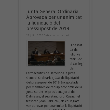
Junta General Ordinària:
Aprovada per unanimitat
la liquidació del
pressupost de 2019
28 juliol 2020
Deixa un comentari
El passat
23 de
juliol va
tenir lloc
al Col·legi
de
Farmacèutics de Barcelona la Junta
General Ordinària (JGO) de liquidació
del pressupost de 2019. Encapçalada
per membres de l’equip econòmic de la
Junta sortint -el president, Jordi de
Dalmases; el secretari, Jordi Casas; i el
tresorer, Joan Calduch-, els col·legiats
van aprovar per unanimitat la liquidació