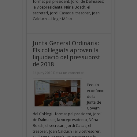
format pel president, Jordi de Dalmases;
la vicepresidenta, Núria Bosch; el
secretari, Jordi Casas; el tresorer, Joan
Calduch ...
Llegir Més »
Junta General Ordinària:
Els col·legiats aproven la
liquidació del pressupost
de 2018
14 juny 2019
Deixa un comentari
L’equip
econòmic
de la
Junta de
Govern
del Col·legi -format pel president, Jordi
de Dalmases; la vicepresidenta, Núria
Bosch; el secretari, Jordi Casas; el
tresorer, Joan Calduch i el vicetresorer,