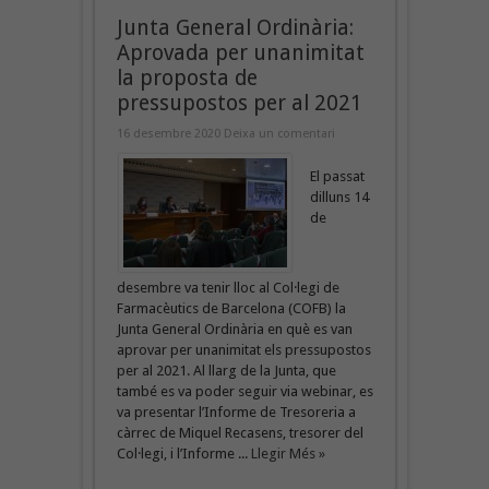
Junta General Ordinària:
Aprovada per unanimitat
la proposta de
pressupostos per al 2021
16 desembre 2020
Deixa un comentari
El passat
dilluns 14
de
desembre va tenir lloc al Col·legi de
Farmacèutics de Barcelona (COFB) la
Junta General Ordinària en què es van
aprovar per unanimitat els pressupostos
per al 2021. Al llarg de la Junta, que
també es va poder seguir via webinar, es
va presentar l’Informe de Tresoreria a
càrrec de Miquel Recasens, tresorer del
Col·legi, i l’Informe ...
Llegir Més »