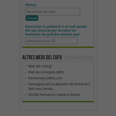
Adreça
Seleccioni la població o el codi postal
del seu districte per mostrar les
farmàcies de guàrdia obertes avui:
Altres webs del COFB
Web del col·legi
Web de col·legiats (BBS)
Farmaceuticonline.com
Farmaguia.net Localitzador de farmàcies i
dels seus serveis
ÁGORA Formación Sanitaria Virtual