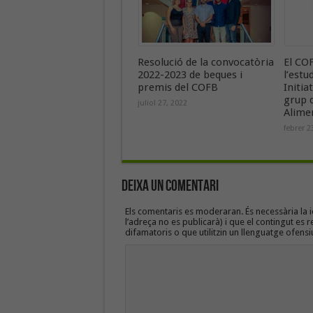
Resolució de la convocatòria
El COF
2022-2023 de beques i
l’estu
premis del COFB
Initia
grup d
juliol 27, 2022
Alimen
febrer 2
Deixa un Comentari
Els comentaris es moderaran. És necessària la id
l’adreça no es publicarà) i que el contingut es r
difamatoris o que utilitzin un llenguatge ofensi