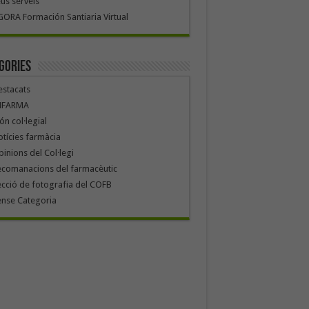
us serveis
ORA Formación Santiaria Virtual
gories
stacats
NFARMA
n col·legial
tícies farmàcia
inions del Col·legi
ecomanacions del farmacèutic
cció de fotografia del COFB
ense Categoria