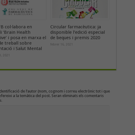
B col·labora en
Circular farmacèutica: ja
di ‘Brain Health
disponible l’edició especial
tive’ i posa en marxa el
de beques i premis 2020
e treball sobre
febrer 16, 2021
tació i Salut Mental
3, 2021
entificació de l’autor (nom, cognom i correu electrònic tot i que
efereixi a la temàtica del post. Seran eliminats els comentaris
u.