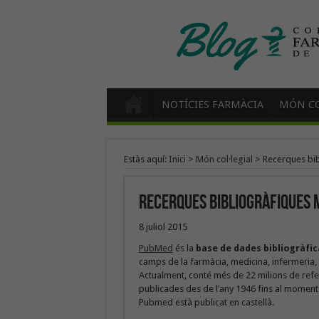
NOTÍCIES FARMÀCIA
MÓN CO
Estàs aquí:
Inici
>
Món col·legial
>
Recerques bi
Recerques bibliogràfiques
8 juliol 2015
PubMed
és la
base de dades bibliogràfic
camps de la farmàcia, medicina, infermeria, ve
Actualment, conté més de 22 milions de referè
publicades des de l’any 1946 fins al moment
Pubmed està publicat en castellà.