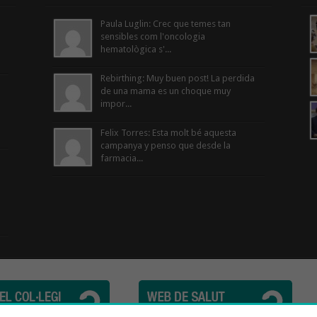
Paula Luglin: Crec que temes tan
sensibles com l'oncologia
hematològica s'...
Rebirthing: Muy buen post! La perdida
de una mama es un choque muy
impor...
Felix Torres: Esta molt bé aquesta
campanya y penso que desde la
farmacia...