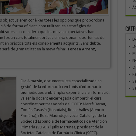
se
ÁG
us objectius eren conèixer totes les opcions que proporciona
ó de forma eficient, com utilitzar les estratègies de
Cate
alitzades… i considero que les meves expectatives han
que fos un curs totalment pràctic ens va donar l’oportunitat de
De
t en pràctica tots els coneixements adquirits. Sens dubte,
I
 serà de gran utilitat en la meva feina”
Teresa Arranz,
Mó
No
Op
R
Elia Almazán, documentalista especialitzada en
Se
gestió de la informació i en fonts d’informació
S
biomèdiques amb àmplia experiència en formació,
va ser la docent encarregada d’impartir el curs,
coordinat per tres vocals del COFB: Mercè Barau,
Tomàs Casasín (Hospitals), Roser Vallès (Atenció
Primària), i Rosa Madridejo, vocal Catalunya de la
Sociedad Española de Farmacéuticos de Atención
Primaria (SEFAP) i Julio Martínez, president de la
Societat Catalana de Farmàcia Clínica (SCFC).