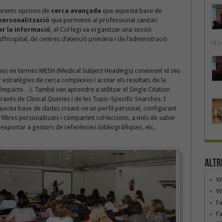
iferents opcions de
cerca avançada
que aquesta base de
personalització
que permeten al professional sanitari
ar la informació
, el Col·legi va organitzar una sessió
’hospital, de centres d’atenció primària i de l’administració
18 j
rques en termes MESH (Medical Subject Headings) coneixent el seu
 estratègies de cerca complexes i acotar els resultats de la
’impacte…). També van aprendre a utilitzar el Single Citation
ravés de Clinical Queries i de les Topic-Specific Searches. I
uesta base de dades creant-se un perfil personal, configurant
t filtres personalitzats i compartint col·leccions, a més de saber
 exportar a gestors de referències bibliogràfiques, etc.
Altr
We
We
F
Fa