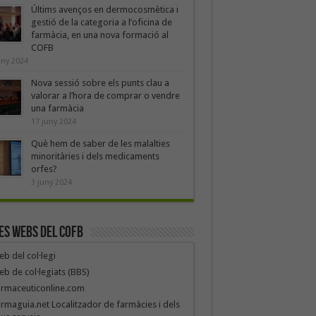
Últims avenços en dermocosmètica i
gestió de la categoria a l’oficina de
farmàcia, en una nova formació al
COFB
uny 2024
Nova sessió sobre els punts clau a
valorar a l’hora de comprar o vendre
una farmàcia
17 juny 2024
Què hem de saber de les malalties
minoritàries i dels medicaments
orfes?
3 juny 2024
es webs del COFB
b del col·legi
b de col·legiats (BBS)
armaceuticonline.com
rmaguia.net Localitzador de farmàcies i dels