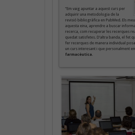
“Em vaig apuntar a aquest curs per
adquirir una metodologia de la
revisió bibliogràfica en PubMed. Els me
aquesta eina, aprendre a buscar informaci
recerca, com recuperar les recerques re
quedat satisfetes. D’altra banda, el fet 
fer recerques de manera individual posan
un curs interesant i que personalment em
farmacèutica
.