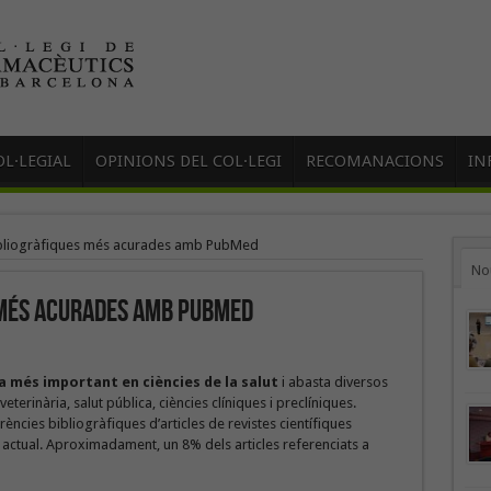
L·LEGIAL
OPINIONS DEL COL·LEGI
RECOMANACIONS
IN
bliogràfiques més acurades amb PubMed
No
 més acurades amb PubMed
a més important en ciències de la salut
i abasta diversos
terinària, salut pública, ciències clíniques i preclíniques.
ncies bibliogràfiques d’articles de revistes científiques
 actual. Aproximadament, un 8% dels articles referenciats a