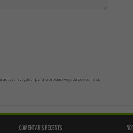
 en aquest navegador per a la pròxima vegada que comenti.
Comentaris Recents
Not