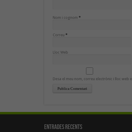
Nom i cognom
*
Correu
*
Lloc Web
Desa el meu nom, correu electrònic i lloc web
Entrades recents