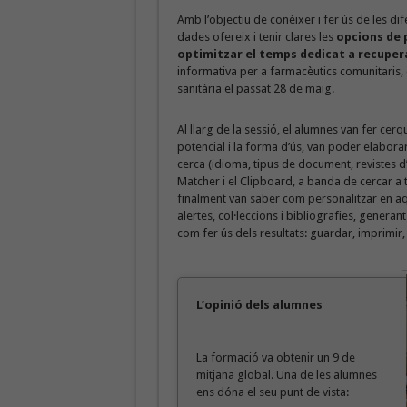
Amb l’objectiu de conèixer i fer ús de les d
dades ofereix i tenir clares les
opcions de 
optimitzar el temps dedicat a recuper
informativa per a farmacèutics comunitaris, d
sanitària el passat 28 de maig.
Al llarg de la sessió, el alumnes van fer ce
potencial i la forma d’ús, van poder elaborar
cerca (idioma, tipus de document, revistes d
Matcher i el Clipboard, a banda de cercar a t
finalment van saber com personalitzar en aq
alertes, col·leccions i bibliografies, generan
com fer ús dels resultats: guardar, imprimir,
L’opinió dels alumnes
La formació va obtenir un 9 de
mitjana global. Una de les alumnes
ens dóna el seu punt de vista: