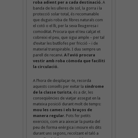
roba adient per a cada destinació
. A
banda de les ulleres de sol, la gorra i la
protecció solar total, és recomanable
que duguis roba de fibres naturals com
el cotó o el lli, per la seva lleugeresa i
comoditat. Procura que el teu calçat et
cobreixi el peu, que sigui ample – per tal
d’evitar les butllofes per fricció – i de
material transpirable. I duu sempre un
parell de recanvi.
A l’avió procura
vestir amb roba còmoda que faciliti
la circulació.
A l’hora de desplaçar-te, recorda
aquests consells per evitar la
síndrome
de la classe turista
, és a dir, les
conseqüències de viatjar assegut en la
mateixa posició durant molt de temps:
mou les cames i els braços de
manera regular
. Pots fer petits
exercicis, com ara aixecar la punta del
peu de forma enèrgica i moure els dits
durant uns segons, recolzant el taló a