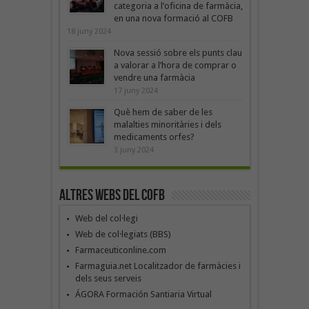
categoria a l’oficina de farmàcia,
en una nova formació al COFB
18 juny 2024
Nova sessió sobre els punts clau
a valorar a l’hora de comprar o
vendre una farmàcia
17 juny 2024
Què hem de saber de les
malalties minoritàries i dels
medicaments orfes?
3 juny 2024
Altres webs del COFB
Web del col·legi
Web de col·legiats (BBS)
Farmaceuticonline.com
Farmaguia.net Localitzador de farmàcies i
dels seus serveis
ÁGORA Formación Santiaria Virtual