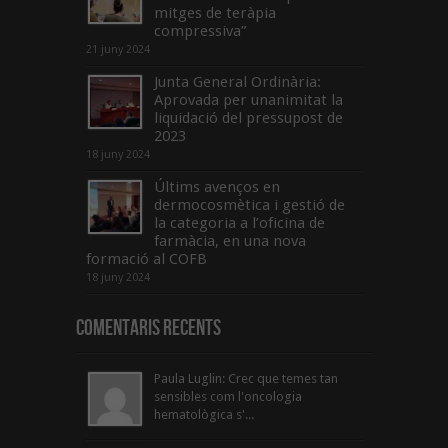
mitges de teràpia
compressiva”
21 juny 2024
Junta General Ordinària:
Aprovada per unanimitat la
liquidació del pressupost de
2023
18 juny 2024
Últims avenços en
dermocosmètica i gestió de
la categoria a l’oficina de
farmàcia, en una nova
formació al COFB
18 juny 2024
Comentaris Recents
Paula Luglin: Crec que temes tan
sensibles com l'oncologia
hematològica s'...