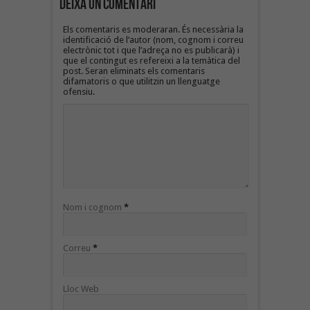
Deixa un Comentari
Els comentaris es moderaran. És necessària la
identificació de l’autor (nom, cognom i correu
electrònic tot i que l’adreça no es publicarà) i
que el contingut es refereixi a la temàtica del
post. Seran eliminats els comentaris
difamatoris o que utilitzin un llenguatge
ofensiu.
Nom i cognom
*
Correu
*
Lloc Web