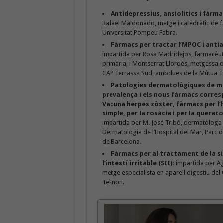
Antidepressius, ansiolítics i fàrm
Rafael Maldonado, metge i catedràtic de 
Universitat Pompeu Fabra.
Fàrmacs per tractar l’MPOC i anti
impartida per Rosa Madridejos, farmacèut
primària, i Montserrat Llordés, metgessa d
CAP Terrassa Sud, ambdues de la Mútua T
Patologies dermatològiques de m
prevalença i els nous fàrmacs corre
Vacuna herpes zòster, fàrmacs per l’
simple, per la rosàcia i per la querato
impartida per M. José Tribó, dermatòloga 
Dermatologia de l’Hospital del Mar, Parc d
de Barcelona.
Fàrmacs per al tractament de la 
l’intestí irritable (SII):
impartida per Ag
metge especialista en aparell digestiu del
Teknon.