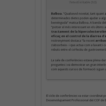
l’intestí irritable (SII)
Balboa
. “Qualsevol novetat, tant quant a
determinades dietes poden ajudar a algu
benvinguda” matisa Balboa. A banda dels j
“potser el més interessant en els últims 
tractament de la hipercolesterolèm
eficaç en el control de la diarrea d
restrenyiment destaca “la recent
arribad
s’absorbeix- i que actua com a laxant i c
rebuts entre el col·lectiu de gastroenterò
La sala de conferències estava plena dura
preguntes i va demostrar un gran interès e
com aquests cursos de formació siguin a
El cicle de conferències va estar coordinat 
Desenvolupament Professional del COF de B