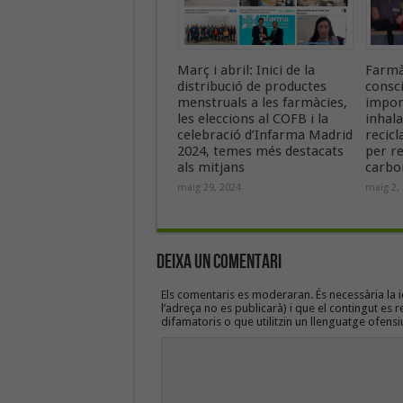
Març i abril: Inici de la
Farmà
distribució de productes
consc
menstruals a les farmàcies,
import
les eleccions al COFB i la
inhala
celebració d’Infarma Madrid
recicl
2024, temes més destacats
per re
als mitjans
carbo
maig 29, 2024
maig 2,
Deixa un Comentari
Els comentaris es moderaran. És necessària la id
l’adreça no es publicarà) i que el contingut es r
difamatoris o que utilitzin un llenguatge ofensi