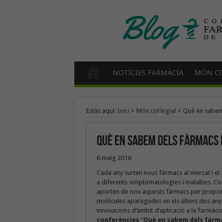
NOTÍCIES FARMÀCIA
MÓN CO
Estàs aquí:
Inici
>
Món col·legial
>
Què en sabem
Què en sabem dels fàrmacs
6 maig 2016
Cada any surten nous fàrmacs al mercat i e
a diferents simptomatologies i malalties. Co
aporten de nou aquests fàrmacs per proporci
molècules aparegudes en els últims dos anys
innovacions d’àmbit d’aplicació a la farmàci
conferències
“
Què en sabem dels fàrm