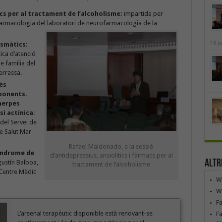
acs per al tractament de l’alcoholisme:
impartida per
farmacologia del laboratori de neurofarmacologia de la
18 j
asmàtics:
ica d’atenció
e família del
errassa.
és
sponents.
herpes
si actínica
:
del Servei de
e Salut Mar
Rafael Maldonado, a la sessió
síndrome de
d’antidepressius, ansiolítics i fàrmacs per al
Altr
ustín Balboa,
tractament de l’alcoholisme
 Centre Mèdic
We
We
F
L’arsenal terapèutic disponible està renovant-se
Fa