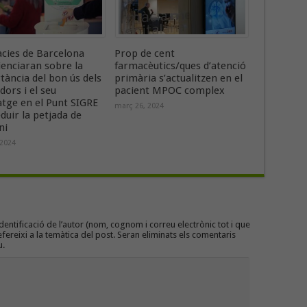
cies de Barcelona
Prop de cent
ienciaran sobre la
farmacèutics/ques d’atenció
ància del bon ús dels
primària s’actualitzen en el
dors i el seu
pacient MPOC complex
atge en el Punt SIGRE
març 26, 2024
duir la petjada de
ni
 2024
entificació de l’autor (nom, cognom i correu electrònic tot i que
efereixi a la temàtica del post. Seran eliminats els comentaris
u.