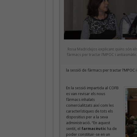
Rosa Madridejos explicant quins són el
fàrmacs per tractar l’MPOC i antiasmàtic
la sessió de fàrmacs per tractar l’MPOC i
En la sessió impartida al COFB
es van revisar els nous
fàrmacs inhalats
comercialitzats així com les
característiques de tots els
dispositius per a la seva
administració. “En aquest
sentit, el
farmacèutic
ha de
poder constituir-se en un