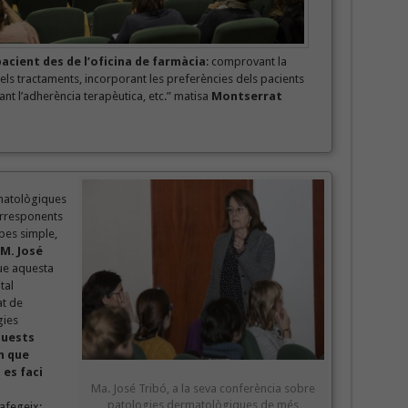
cient des de l’oficina de farmàcia
: comprovant la
t dels tractaments, incorporant les preferències dels pacients
rant l’adherència terapèutica, etc.” matisa
Montserrat
rmatològiques
orresponents
pes simple,
M. José
que aquesta
tal
at de
gies
uests
m que
 es faci
Ma. José Tribó, a la seva conferència sobre
patologies dermatològiques de més
 afegeix: