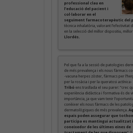
professional clau en
l’educació del pacient i
col·laborar en el
seguiment farmacoterapèutic del pa
tècnica inhalatòria, valorant l’efectivita
en la selecció del millor dispositiu, millo
Llordés.
Pel que fa a la sessió de patologies de
de més prevalença i els nous fàrmacs c
-vacuna herpes zòster, fàrmacs per l’her
per la rosàcia i per la queratosi actínica-
Tribó
ens trasllada el seu parer: “crec 
experiència didàctica i formativa és de vi
importància, ja que vam tenir l’oportunit
conèixer els nous fàrmacs de les patolo
dermatològiques de més prevalença.
Aq
espais poden assegurar que totho
participa es mantingui actualitzat i
coneixedor de les últimes eines de
tractament de les que disposem
”. I