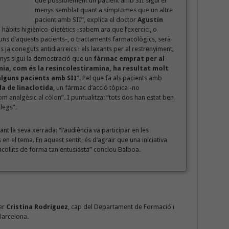
que possiblement un pacient amb SII sigui el
menys semblat quant a símptomes que un altre
pacient amb SII”, explica el doctor
Agustín
 hàbits higiènico-dietètics -sabem ara que l’exercici, o
ns d’aquests pacients-, o tractaments farmacològics, serà
a coneguts antidiarreics i els laxants per al restrenyiment,
anys sigui la demostració que un
fàrmac emprat per al
ia, com és la resincolestiramina, ha resultat molt
’alguns pacients amb SII
”. Pel que fa als pacients amb
a de linaclotida
, un fàrmac d’acció tòpica -no
om analgèsic al còlon”. I puntualitza: “tots dos han estat ben
legs”.
nt la seva xerrada: “l’audiència va participar en les
n el tema. En aquest sentit, és d’agrair que una iniciativa
collits de forma tan entusiasta” conclou Balboa.
per
Cristina Rodríguez
, cap del Departament de Formació i
arcelona.