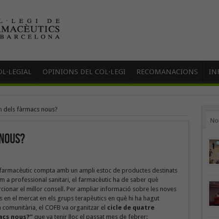
L·LEGIAL
OPINIONS DEL COL·LEGI
RECOMANACIONS
IN
 dels fàrmacs nous?
No
 nous?
l farmacèutic compta amb un ampli estoc de productes destinats
m a professional sanitari, el farmacèutic ha de saber què
onar el millor consell. Per ampliar informació sobre les noves
 en el mercat en els grups terapèutics en què hi ha hagut
a comunitària, el COFB va organitzar el
cicle de quatre
acs nous?”
que va tenir lloc el passat mes de febrer: