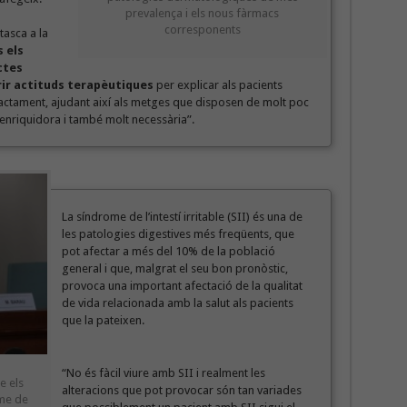
prevalença i els nous fàrmacs
corresponents
tasca a la
 els
ctes
ir actituds terapèutiques
per explicar als pacients
ractament, ajudant així als metges que disposen de molt poc
enriquidora i també molt necessària”.
La síndrome de l’intestí irritable (SII) és una de
les patologies digestives més freqüents, que
pot afectar a més del 10% de la població
general i que, malgrat el seu bon pronòstic,
provoca una important afectació de la qualitat
de vida relacionada amb la salut als pacients
que la pateixen.
“No és fàcil viure amb SII i realment les
e els
alteracions que pot provocar són tan variades
ome de