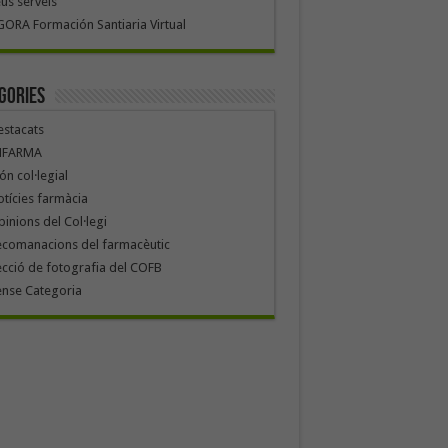
us serveis
ORA Formación Santiaria Virtual
gories
stacats
NFARMA
n col·legial
tícies farmàcia
inions del Col·legi
ecomanacions del farmacèutic
cció de fotografia del COFB
ense Categoria