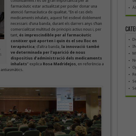
contínuament i és de gran importància per al
se
farmacèutic estar actualitzat per poder donar una
ÁG
atenció farmacèutica de qualitat. “En el cas dels
medicaments inhalats, aquest fet esdevé doblement
necessari: d’una banda, durant els darrers anys s’han
Cate
comercialitzat multitud de principis actius nous i, per
tant,
és imprescindible per al farmacèutic
De
conèixer què aporten i quin és el seu lloc en
I
terapèutica
; d’altra banda,
la innovació també
s
ve determinada per l’aparició de nous
Mó
s
dispositius d’administració dels medicaments
No
inhalats
” explica
Rosa Madridejos
, en referència a
Op
 antiasmàtics.
R
Se
S