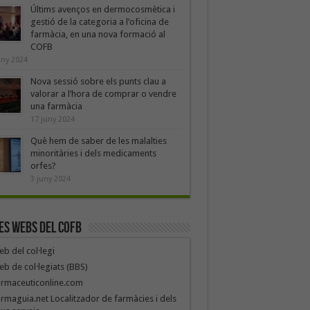
Últims avenços en dermocosmètica i
gestió de la categoria a l’oficina de
farmàcia, en una nova formació al
COFB
uny 2024
Nova sessió sobre els punts clau a
valorar a l’hora de comprar o vendre
una farmàcia
17 juny 2024
Què hem de saber de les malalties
minoritàries i dels medicaments
orfes?
3 juny 2024
es webs del COFB
b del col·legi
b de col·legiats (BBS)
armaceuticonline.com
rmaguia.net Localitzador de farmàcies i dels