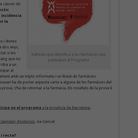
de càncer de
òstic
 incidència
t la
s i dones
da dos anys,
ar si les
Adhesiu que identifica a les farmàcies que
 sang que no
participen al Programa
rriba a un
cipar al
ent amb un tríptic informatiu i un llistat de farmàcies
l’usuari ha de portar aquesta carta a alguna de les farmàcies del
a prova, s’ha de retornar a la farmàcia. Els resultats de la prova li
ticipa en el programa
a la província de Barcelona.
calendari d’extensió
, via Gencat
 i recte?