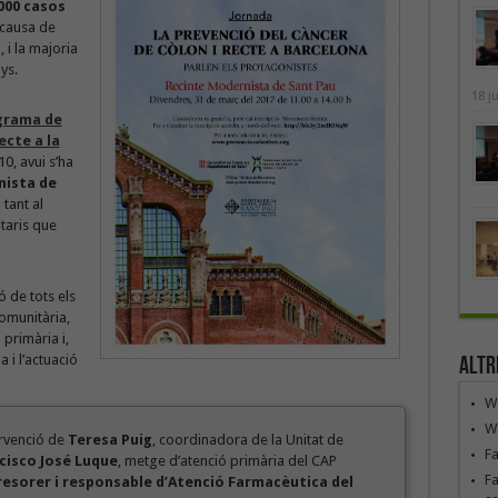
000 casos
 causa de
 i la majoria
ys.
18 j
grama de
ecte a la
0, avui s’ha
nista de
 tant al
taris que
 de tots els
omunitària,
 primària i,
 i l’actuació
Altr
We
We
rvenció de
Teresa Puig
, coordinadora de la Unitat de
F
cisco José Luque
, metge d’atenció primària del CAP
Fa
resorer i responsable d’Atenció Farmacèutica del