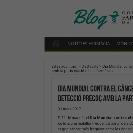
NOTÍCIES FARMÀCIA
MÓN CO
Estàs aquí:
Inici
>
Destacats
>
Dia Mundial contra
amb la participació de les farmàcies
Dia Mundial contra el cànce
detecció precoç amb la part
31 març 2017
El 31 de març és el
Dia Mundial contra el 
còlon
, una malaltia freqüent a partir dels 50
segon càncer més freqüent entre les dones i