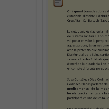
On i quan?
Jornada sobre salu
ciutadania: dissabte 1 d’abril a
Creu Alta – Cal Balsach (Sabade
La ciutadania és clau en la mil
del sistema sanitari. El Fòrum 
vol posar en valor la perspect
aquest procés; és un instrume
amb la pretensió que anualment
Dia Mundial de la Salut, s’artic
sessions / taules / debats que
d’interès a la ciutadania, i en l
en compte diferents perspecti
Susa Gonzàlez i Olga Codinac
Codinach-Planas parlaran del
medicaments i de la impor
bé els tractaments
, i la f
participarà en una de les taul
Més informació al
web del Fò