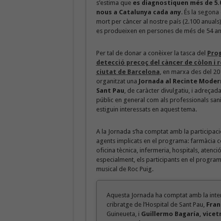
s’estima que
es diagnostiquen més de 5.
nous a Catalunya cada any
. És la segona
mort per càncer al nostre país (2.100 anuals),
es produeixen en persones de més de 54 an
Per tal de donar a conèixer la tasca del
Pro
detecció precoç del càncer de còlon i r
ciutat de Barcelona
, en marxa des del 201
organitzat una
Jornada al Recinte Moder
Sant Pau
, de caràcter divulgatiu, i adreçada
públic en general com als professionals sani
estiguin interessats en aquest tema.
A la Jornada s’ha comptat amb la participació
agents implicats en el programa: farmàcia c
oficina tècnica, infermeria, hospitals, atenció
especialment, els participants en el programa
musical de Roc Puig.
Aquesta Jornada ha comptat amb la inte
cribratge de l’Hospital de Sant Pau,
Fran
Guineueta, i
Guillermo Bagaría, vicet