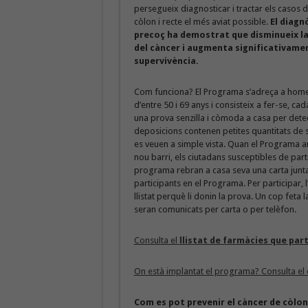
persegueix diagnosticar i tractar els casos 
còlon i recte el més aviat possible.
El diagn
precoç ha demostrat que disminueix la
del càncer i augmenta significativamen
supervivència.
Com funciona? El Programa s’adreça a home
d’entre 50 i 69 anys i consisteix a fer-se, ca
una prova senzilla i còmoda a casa per detect
deposicions contenen petites quantitats de
es veuen a simple vista. Quan el Programa a
nou barri, els ciutadans susceptibles de parti
programa rebran a casa seva una carta juntam
participants en el Programa. Per participar, 
llistat perquè li donin la prova. Un cop feta l
seran comunicats per carta o per telèfon.
Consulta el
llistat de farmàcies que par
On està implantat el programa? Consulta el 
Com es pot prevenir el càncer de còlon