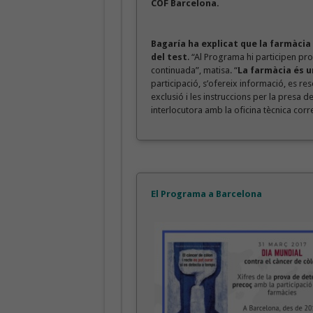
COF Barcelona.
Bagaría ha explicat que la farmàcia
del test
. “Al Programa hi participen pr
continuada”, matisa. “
La farmàcia és 
participació, s’ofereix informació, es resol
exclusió i les instruccions per la presa d
interlocutora amb la oficina tècnica cor
El Programa a Barcelona