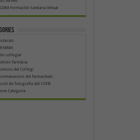
us serveis
ORA Formación Santiaria Virtual
gories
stacats
NFARMA
n col·legial
tícies farmàcia
inions del Col·legi
ecomanacions del farmacèutic
cció de fotografia del COFB
ense Categoria