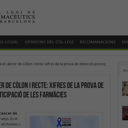
L·LEGIAL
OPINIONS DEL COL·LEGI
RECOMANACIONS
IN
 el càncer de còlon i recte: xifres de la prova de detecció precoç
No
r de còlon i recte: xifres de la prova de
icipació de les farmàcies
càncer de
 anys. És el
 els homes, i