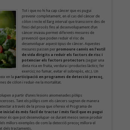
Tot i que no hi ha cap càncer que es pugui
prevenir completament, en el cas del càncer de
còlon i recte el llarg interval que transcorre des de
l’inici del procés fins al desenvolupament d’un
càncer invasiu permet diferents mesures de
prevenció que poden reduir el risc de
desenvolupar aquest tipus de càncer. Aquestes
mesures passen per
promoure canvis en l’estil
de vida dirigits a reduir els factors de risc i
potenciar els factors protectors
(seguir una
dieta rica en fruita, verdura i productes làctics; fer
exercici; no fumar, evitar el sobrepès, etc.). Un
eix en la
participació en programes de detecció precoç
,
s de còlon i reduir-ne la mortalitat.
olupen a partir d’unes lesions anomenades pòlips
ceroses. Tant els pòlips com els càncers sagnen de manera
detectar a través de la prova que ofereix el Programa de
 inicial és més fàcil de tractar i més fàcil que es pugui
umor és que pot desenvolupar-se durant mesos sense produir
els millors exemples de com la detecció precoç millora el
tat dels tractaments.