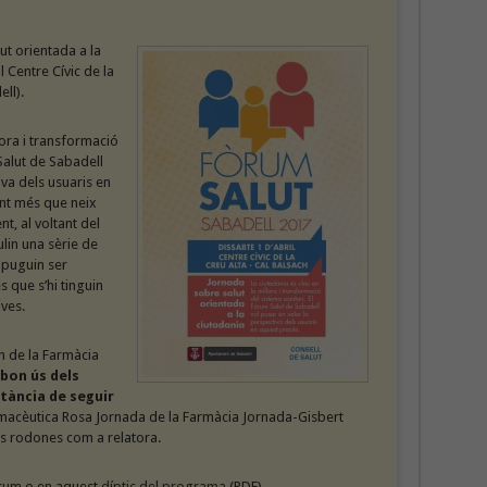
t orientada a la
l Centre Cívic de la
ll).
lora i transformació
Salut de Sabadell
iva dels usuaris en
nt més que neix
, al voltant del
ulin una sèrie de
 puguin ser
es que s’hi tinguin
ves.
h de la Farmàcia
bon ús dels
tància de seguir
armacèutica Rosa Jornada de la Farmàcia Jornada-Gisbert
es rodones com a relatora.
rum
o en aquest
díptic del programa
(PDF).