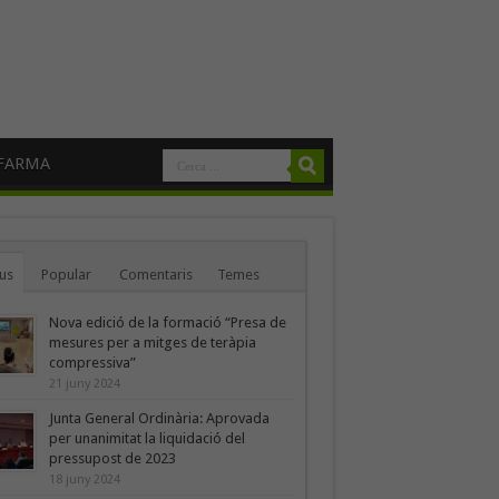
FARMA
us
Popular
Comentaris
Temes
Nova edició de la formació “Presa de
mesures per a mitges de teràpia
compressiva”
21 juny 2024
Junta General Ordinària: Aprovada
per unanimitat la liquidació del
pressupost de 2023
18 juny 2024