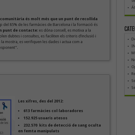
se
ÁG
 comunitària és molt més que un punt de recollida
op del 85% de les farmàcies de Barcelona i la formació és
Cate
un punt de contacte
: es dóna consell, es motiva a la
en dubtes i consultes, es faciliten els criteris d’inclusió i
De
e la mostra, es verifiquen les dades i actua com a
I
responent”.
Mó
No
Op
R
Se
S
Les xifres, d
es del 2012:
613 farmàcies col·laboradores
152.925 usuaris atesos
232.570 kits de detecció de sang oculta
en femta manipulats