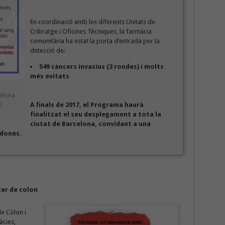
En coordinació amb les diferents Unitats de
Cribratge i Oficines Tècniques, la farmàcia
comunitària ha estat la porta d’entrada per la
detecció de:
549 càncers invasius (3 rondes) i molts
més evitats
celona
)
A finals de 2017, el Programa haurà
finalitzat el seu desplegament a tota la
ciutat de Barcelona, convidant a una
 dones.
cer de colon
e Còlon i
àcies,