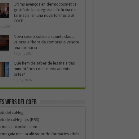
Últims avenços en dermocosmètica i
gestió de la categoria a l’oficina de
farmàcia, en una nova formació al
COFB
uny 2024
Nova sessió sobre els punts clau a
valorar a l’hora de comprar o vendre
una farmàcia
17 juny 2024
Què hem de saber de les malalties
minoritàries i dels medicaments
orfes?
3 juny 2024
es webs del COFB
b del col·legi
b de col·legiats (BBS)
armaceuticonline.com
rmaguia.net Localitzador de farmàcies i dels