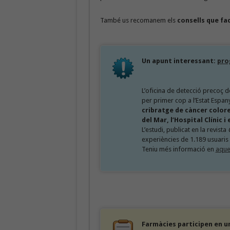
També us recomanem els
consells que fac
Un apunt interessant:
pro
L’oficina de detecció precoç d
per primer cop a l’Estat Espan
cribratge de càncer color
del Mar, l’Hospital Clínic 
L’estudi, publicat en la revista
experiències de 1.189 usuaris
Teniu més informació en
aque
Farmàcies participen en u