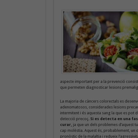
aspecte important per a la prevenció consist
que permeten diagnosticar lesions premaligne
La majoria de càncers colorectals es desenv
adenomatosos, considerades lesions precan
intermitent i és aquesta sang la que es pot 
detecció precoç.
Si es detecta en una fase
curar,
ja que un dels problemes d’aquest t
cap molèstia. Aquest és, probablement, un d
pronòstic de la malaltia i redueix l’agressivi