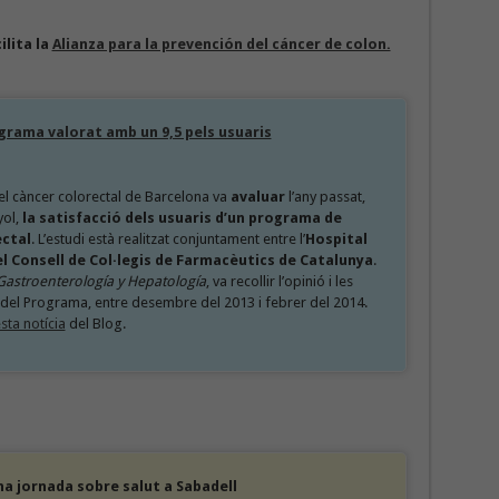
ilita la
Alianza para la prevención del cáncer de colon.
grama valorat amb un 9,5 pels usuaris
el càncer colorectal de Barcelona va
avaluar
l’any passat,
yol,
la satisfacció dels usuaris d’un programa de
ectal
. L’estudi està realitzat conjuntament entre l’
Hospital
i el Consell de Col·legis de Farmacèutics de Catalunya
.
Gastroenterología y Hepatología
, va recollir l’opinió i les
 del Programa, entre desembre del 2013 i febrer del 2014.
sta notícia
del Blog.
na jornada sobre salut a Sabadell