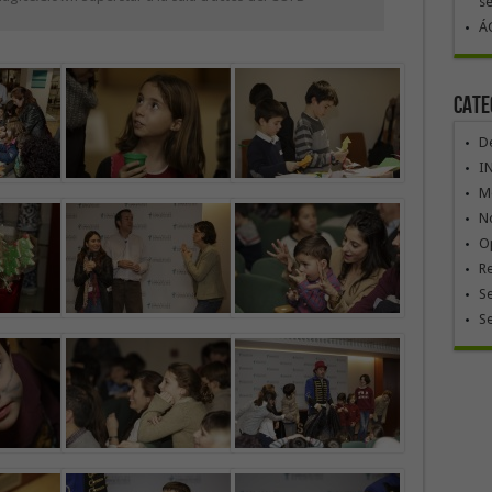
se
ÁG
Cate
De
I
Mó
No
Op
R
Se
S