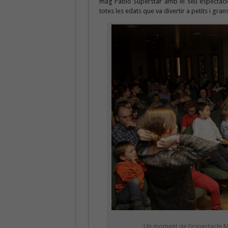
mag Pablo Superstar amb el seu espectacl
totes les edats que va divertir a petits i gra
Un moment de l’espectacle M