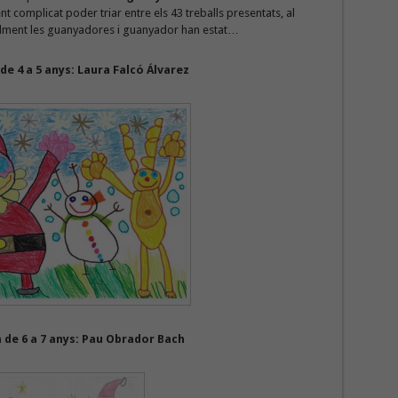
t complicat poder triar entre els 43 treballs presentats, al
nalment les guanyadores i guanyador han estat…
de 4 a 5 anys: Laura Falcó Álvarez
a de 6 a 7 anys: Pau Obrador Bach