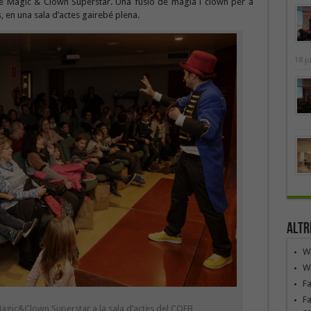
e Magic & Clown Superstar. Una fusió de màgia i clown per a
ns, en una sala d’actes gairebé plena.
18 j
Altr
We
We
F
Fa
agic&Clown Superstar a la sala d’actes del COFB