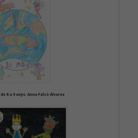
 de 8 a 9 anys: Anna Falcó Álvarez