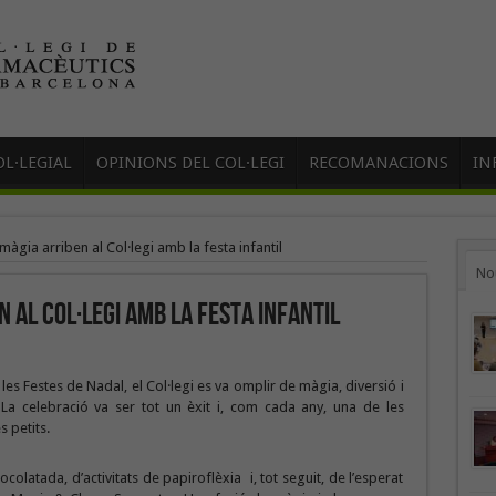
L·LEGIAL
OPINIONS DEL COL·LEGI
RECOMANACIONS
IN
a màgia arriben al Col·legi amb la festa infantil
No
en al Col·legi amb la festa infantil
es Festes de Nadal, el Col·legi es va omplir de màgia, diversió i
 La celebració va ser tot un èxit i, com cada any, una de les
 petits.
olatada, d’activitats de papiroflèxia i, tot seguit, de l’esperat