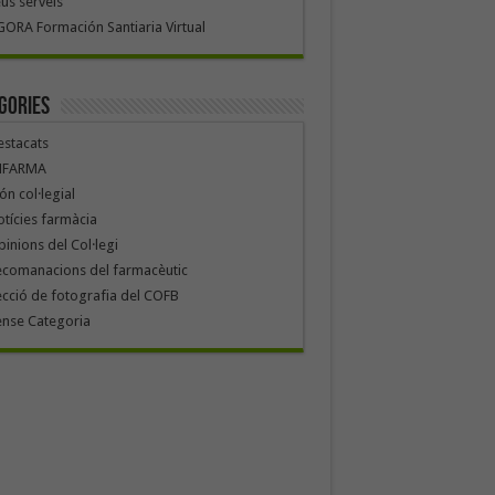
us serveis
ORA Formación Santiaria Virtual
gories
stacats
NFARMA
n col·legial
tícies farmàcia
inions del Col·legi
ecomanacions del farmacèutic
cció de fotografia del COFB
ense Categoria