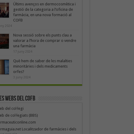
Últims avenços en dermocosmètica i
gestió de la categoria a l’oficina de
farmàcia, en una nova formació al
COFB
uny 2024
Nova sessió sobre els punts clau a
valorar a l’hora de comprar o vendre
una farmàcia
17 juny 2024
Què hem de saber de les malalties
minoritàries i dels medicaments
orfes?
3 juny 2024
es webs del COFB
b del col·legi
b de col·legiats (BBS)
armaceuticonline.com
rmaguia.net Localitzador de farmàcies i dels