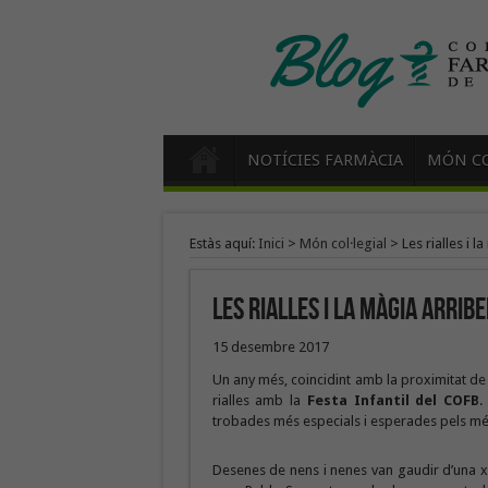
NOTÍCIES FARMÀCIA
MÓN CO
Estàs aquí:
Inici
>
Món col·legial
>
Les rialles i l
Les rialles i la màgia arrib
15 desembre 2017
Un any més, coincidint amb la proximitat de l
rialles amb la
Festa Infantil del COFB
.
trobades més especials i esperades pels més
Desenes de nens i nenes van gaudir d’una xoc