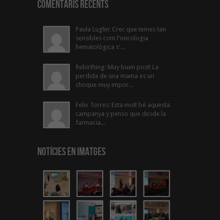
Comentaris Recents
Paula Luglin: Crec que temes tan
sensibles com l'oncologia
hematològica s'...
Rebirthing: Muy buen post! La
perdida de una mama es un
choque muy impor...
Felix Torres: Esta molt bé aquesta
campanya y penso que desde la
farmacia...
Notícies en Imatges