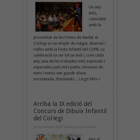
Un any
més,
coincidint
amb la
proximitat de les Festes de Nadal, el
Col·legi es va omplir de màgia, diversió i
rialles amb la Festa Infantil del COFB. La
celebració va ser tot un èxit i, com cada
any, una de les trobades més especials i
esperades pels més petits. Desenes de
nens i nenes van gaudir d’una
xocolatada, d’activitats ...
Llegir Més »
Arriba la IX edició del
Concurs de Dibuix Infantil
del Col·legi
30 novembre 2017
Deixa un comentari
Fins al