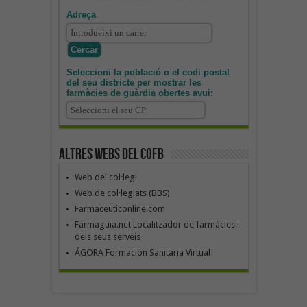
Adreça
Seleccioni la població o el codi postal
del seu districte per mostrar les
farmàcies de guàrdia obertes avui:
Altres webs del COFB
Web del col·legi
Web de col·legiats (BBS)
Farmaceuticonline.com
Farmaguia.net Localitzador de farmàcies i
dels seus serveis
ÁGORA Formación Sanitaria Virtual