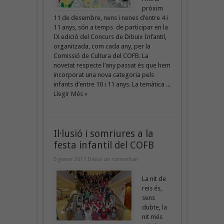
pròxim
11 de desembre, nens i nenes d’entre 4 i
11 anys, són a temps de participar en la
IX edició del Concurs de Dibuix Infantil,
organitzada, com cada any, per la
Comissió de Cultura del COFB. La
novetat respecte l’any passat és que hem
incorporat una nova categoria pels
infants d’entre 10 i 11 anys. La temàtica ...
Llegir Més »
Il·lusió i somriures a la
festa infantil del COFB
5 gener 2017
Deixa un comentari
La nit de
reis és,
sens
dubte, la
nit més