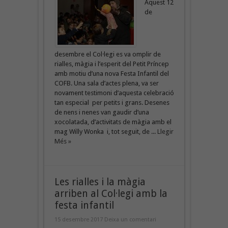
Aquest 12
de
desembre el Col·legi es va omplir de
rialles, màgia i l’esperit del Petit Príncep
amb motiu d’una nova Festa Infantil del
COFB. Una sala d’actes plena, va ser
novament testimoni d’aquesta celebració
tan especial per petits i grans. Desenes
de nens i nenes van gaudir d’una
xocolatada, d’activitats de màgia amb el
mag Willy Wonka i, tot seguit, de ...
Llegir
Més »
Les rialles i la màgia
arriben al Col·legi amb la
festa infantil
15 desembre 2017
Deixa un comentari