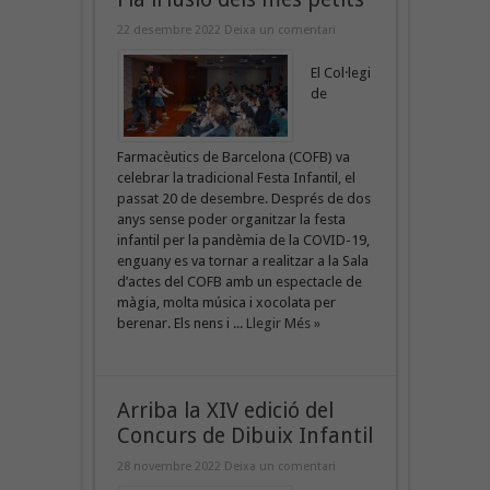
22 desembre 2022
Deixa un comentari
El Col·legi
de
Farmacèutics de Barcelona (COFB) va
celebrar la tradicional Festa Infantil, el
passat 20 de desembre. Després de dos
anys sense poder organitzar la festa
infantil per la pandèmia de la COVID-19,
enguany es va tornar a realitzar a la Sala
d’actes del COFB amb un espectacle de
màgia, molta música i xocolata per
berenar. Els nens i ...
Llegir Més »
Arriba la XIV edició del
Concurs de Dibuix Infantil
28 novembre 2022
Deixa un comentari