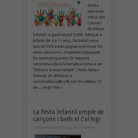
Arriba
una nova
edició del
Concurs
de Dibuix
Infantil, organitzat pel COFB. Adreçat a
infants de 4 a 11 anys, l’activitat cerca
que els més petits puguin expressar les
seves emocions i creativitat mitjançant
les seves propostes. En aquesta
catorzena edició la temàtica torna a ser
“Dibuixa la teva nadala“, i teniu temps
d’enviar els dibuixos a
concursdibuix@cofb.net fins dilluns 12
de ...
Llegir Més »
La festa infantil omple de
cançons i balls el Col·legi
17 desembre 2019
Deixa un comentari