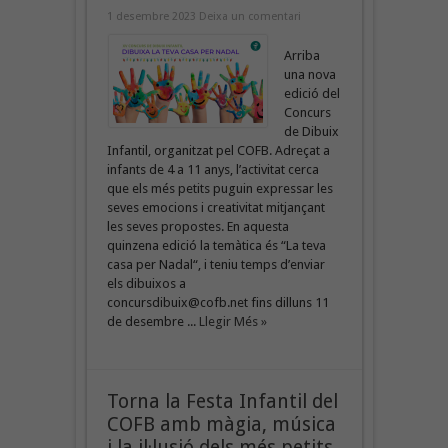
1 desembre 2023
Deixa un comentari
Arriba
una nova
edició del
Concurs
de Dibuix
Infantil, organitzat pel COFB. Adreçat a
infants de 4 a 11 anys, l’activitat cerca
que els més petits puguin expressar les
seves emocions i creativitat mitjançant
les seves propostes. En aquesta
quinzena edició la temàtica és “La teva
casa per Nadal“, i teniu temps d’enviar
els dibuixos a
concursdibuix@cofb.net fins dilluns 11
de desembre ...
Llegir Més »
Torna la Festa Infantil del
COFB amb màgia, música
i la il·lusió dels més petits