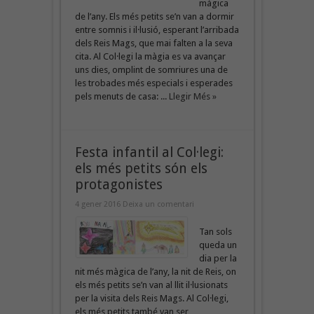
màgica
de l’any. Els més petits se’n van a dormir
entre somnis i il·lusió, esperant l’arribada
dels Reis Mags, que mai falten a la seva
cita. Al Col·legi la màgia es va avançar
uns dies, omplint de somriures una de
les trobades més especials i esperades
pels menuts de casa: ...
Llegir Més »
Festa infantil al Col·legi:
els més petits són els
protagonistes
4 gener 2016
Deixa un comentari
Tan sols
queda un
dia per la
nit més màgica de l’any, la nit de Reis, on
els més petits se’n van al llit il·lusionats
per la visita dels Reis Mags. Al Col·legi,
els més petits també van ser