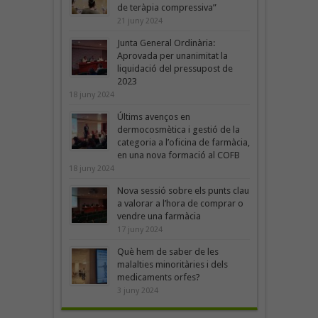
de teràpia compressiva”
21 juny 2024
Junta General Ordinària:
Aprovada per unanimitat la
liquidació del pressupost de
2023
18 juny 2024
Últims avenços en
dermocosmètica i gestió de la
categoria a l’oficina de farmàcia,
en una nova formació al COFB
18 juny 2024
Nova sessió sobre els punts clau
a valorar a l’hora de comprar o
vendre una farmàcia
17 juny 2024
Què hem de saber de les
malalties minoritàries i dels
medicaments orfes?
3 juny 2024