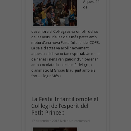
Aquest 11
de
desembre el Col·legi es va omplir del so
de les veus i rialles dels més petits amb
motiu d’una nova Festa Infantil del COFB.
La sala d’actes va acollir novament
aquesta celebració tan especial. Un munt
de nenes i nens van gaudir d’un berenar
amb xocolatada, i de la mà del grup
d’animació El Gripau Blau, junt amb els
“no ...
Llegir Més »
La Festa Infantil omple el
Col·legi de l’esperit del
Petit Príncep
17 desembre 2018
Deixa un comentari