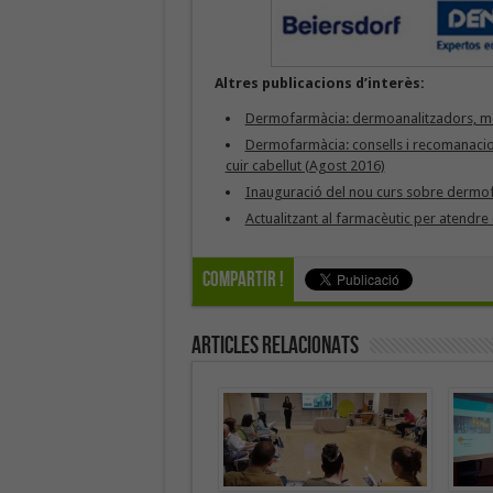
Altres publicacions d’interès:
Dermofarmàcia: dermoanalitzadors, medi
Dermofarmàcia: consells i recomanacions,
cuir cabellut (Agost 2016)
Inauguració del nou curs sobre derm
Actualitzant al farmacèutic per atend
Compartir !
Articles Relacionats