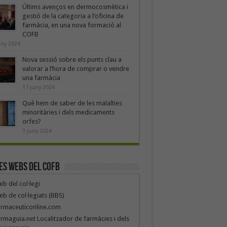
Últims avenços en dermocosmètica i
gestió de la categoria a l’oficina de
farmàcia, en una nova formació al
COFB
uny 2024
Nova sessió sobre els punts clau a
valorar a l’hora de comprar o vendre
una farmàcia
17 juny 2024
Què hem de saber de les malalties
minoritàries i dels medicaments
orfes?
3 juny 2024
es webs del COFB
b del col·legi
b de col·legiats (BBS)
armaceuticonline.com
rmaguia.net Localitzador de farmàcies i dels