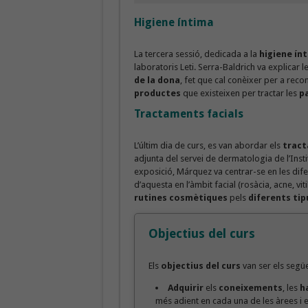
Higiene íntima
La tercera sessió, dedicada a la
higiene ín
laboratoris Leti. Serra-Baldrich va explicar l
de la dona
, fet que cal conèixer per a rec
productes
que existeixen per tractar les
p
Tractaments facials
L’últim dia de curs, es van abordar els
tract
adjunta del servei de dermatologia de l’Inst
exposició, Márquez va centrar-se en les diferè
d’aquesta en l’àmbit facial (rosàcia, acne, vi
rutines cosmètiques
pels
diferents tip
Objectius del curs
Els
objectius del curs
van ser els segü
Adquirir
els
coneixements
, les
h
més adient en cada una de les àrees i el