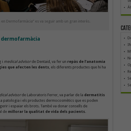
se
ÁG
s en Dermofarmàcia” es va seguir amb un gran interès.
Cate
 dermofarmàcia
De
I
Mó
No
g i
medical advisor
de Dentaid, va fer un
repàs de l’anatomia
Op
gies que afecten les dents
, els diferents productes que hi ha
R
Se
S
ical advisor
de Laboratoris Ferrer, va parlar de la
dermatitis
e la patologia i els productes dermocosmètics que es poden
gerir i espaiar els brots. També va donar consells de
al de
millorar la qualitat de vida dels pacients
.