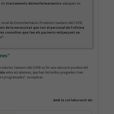
i els
tractaments dermofarmacèutics
adequats en
, vocal de Dermofarmàcia i Productes Sanitaris del COFB,
ent de la necessitat que tot el personal de l’oficina
les consultes que fan els pacients mitjançant un
at”
.
mnes”
roductes Sanitaris del COFB va fer una valoració positiva del
ida
entre els alumnes, que han fet moltes preguntes i han
ons programades”, va explicar.
Amb la col·laboració de: