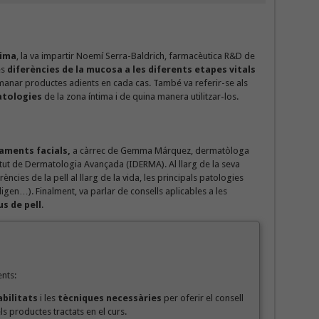
tima
, la va impartir Noemí Serra-Baldrich, farmacèutica R&D de
es
diferències de la mucosa a les diferents etapes vitals
omanar productes adients en cada cas. També va referir-se als
atologies
de la zona íntima i de quina manera utilitzar-los.
aments facials,
a càrrec de Gemma Márquez, dermatòloga
itut de Dermatologia Avançada (IDERMA). Al llarg de la seva
ncies de la pell al llarg de la vida, les principals patologies
tiligen…). Finalment, va parlar de consells aplicables a les
us de pell
.
ents:
abilitats
i les
tècniques necessàries
per oferir el consell
s productes tractats en el curs.