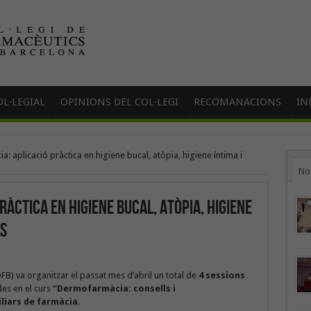
L·LEGIAL
OPINIONS DEL COL·LEGI
RECOMANACIONS
IN
 aplicació pràctica en higiene bucal, atòpia, higiene íntima i
No
àctica en higiene bucal, atòpia, higiene
ls
FB) va organitzar el passat mes d’abril un total de
4 sessions
es en el curs
“Dermofarmàcia: consells i
iliars de farmàcia
.