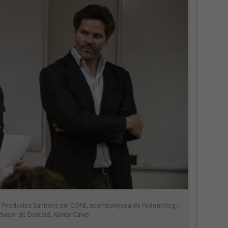
i Productes Sanitaris del COFB, acompanyada de l’odontòleg i
visor de Dentaid, Xavier Calvo.