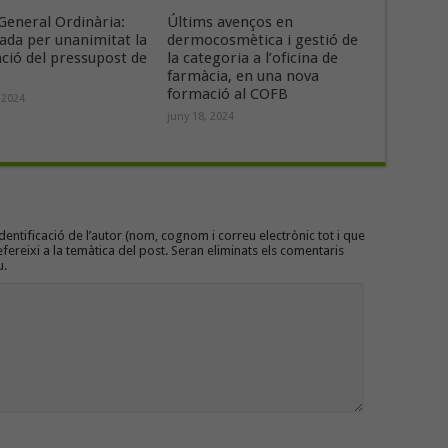
General Ordinària:
Últims avenços en
ada per unanimitat la
dermocosmètica i gestió de
ació del pressupost de
la categoria a l’oficina de
farmàcia, en una nova
formació al COFB
 2024
juny 18, 2024
entificació de l’autor (nom, cognom i correu electrònic tot i que
efereixi a la temàtica del post. Seran eliminats els comentaris
u.