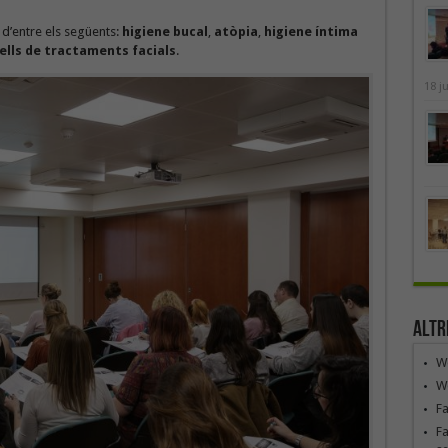
 d’entre els següents:
higiene bucal
,
atòpia
,
higiene íntima
ells de tractaments facials
.
18 j
Altr
We
We
F
Fa