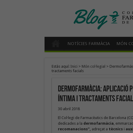
NOTÍCIES FARMÀCIA
MÓN CO
Estàs aquí:
Inici
>
Món col·legial
>
Dermofarmàcia:
tractaments facials
Dermofarmàcia: aplicació pr
íntima i tractaments facia
30 abril 2018
El Col·legi de Farmacèutics de Barcelona (CO
dedicades a la
dermofarmàcia
, emmarcad
recomanacions”,
adreçat a
tècnics
i
aux