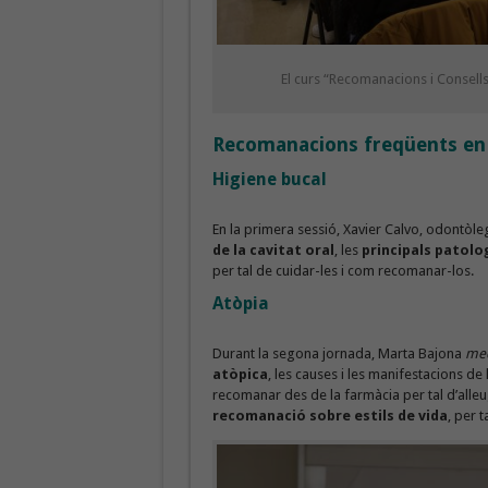
El curs “Recomanacions i Consell
Recomanacions freqüents en
Higiene bucal
En la primera sessió, Xavier Calvo, odontòle
de la cavitat oral
, les
principals patolo
per tal de cuidar-les i com recomanar-los.
Atòpia
Durant la segona jornada, Marta Bajona
med
atòpica
, les causes i les manifestacions d
recomanar des de la farmàcia per tal d’alleu
recomanació sobre estils de vida
, per t