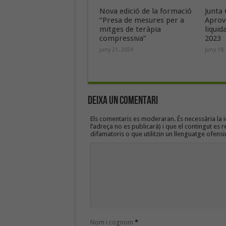
Nova edició de la formació
Junta 
“Presa de mesures per a
Aprov
mitges de teràpia
liquid
compressiva”
2023
juny 21, 2024
juny 18,
Deixa un Comentari
Els comentaris es moderaran. És necessària la id
l’adreça no es publicarà) i que el contingut es r
difamatoris o que utilitzin un llenguatge ofensi
Nom i cognom
*