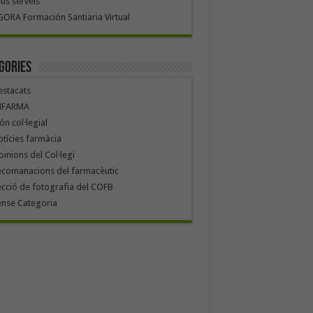
us serveis
ORA Formación Santiaria Virtual
gories
stacats
NFARMA
n col·legial
tícies farmàcia
inions del Col·legi
ecomanacions del farmacèutic
cció de fotografia del COFB
ense Categoria