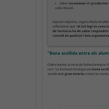
Saber
recomanar
els
productes
cada situació.
Aquests objectius, segons Marta Alcalde
reflecteixen que “
el Col·legi és consci
de farmàcia ha de saber respondre 
consell de qualitat i ben argument
“Bona acollida entre els alu
D’altra banda, la vocal de Dermofarmàcia i P
curs: “La formació ha tingut una
bona acoll
assistit amb
gran interès
a totes les sessi