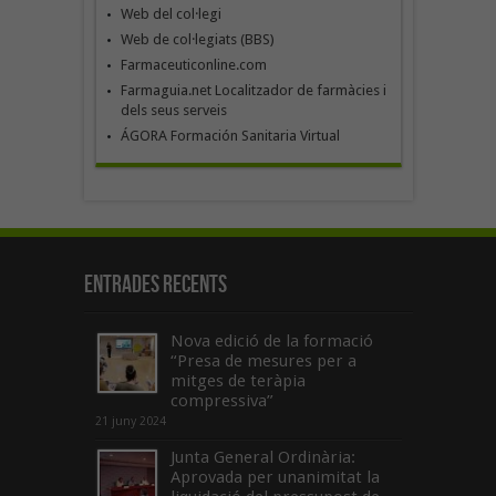
Web del col·legi
Web de col·legiats (BBS)
Farmaceuticonline.com
Farmaguia.net Localitzador de farmàcies i
dels seus serveis
ÁGORA Formación Sanitaria Virtual
Entrades recents
Nova edició de la formació
“Presa de mesures per a
mitges de teràpia
compressiva”
21 juny 2024
Junta General Ordinària:
Aprovada per unanimitat la