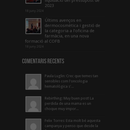
liquidació del pressupost de
2023
18 juny 2024
Últims avenços en
dermocosmètica i gestió de
la categoria a l’oficina de
farmàcia, en una nova
formació al COFB
18 juny 2024
Comentaris Recents
Paula Luglin: Crec que temes tan
sensibles com l'oncologia
hematològica s'...
Rebirthing: Muy buen post! La
perdida de una mama es un
choque muy impor...
Felix Torres: Esta molt bé aquesta
campanya y penso que desde la