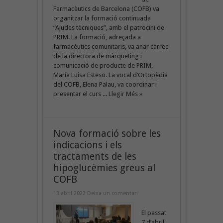
Farmacèutics de Barcelona (COFB) va
organitzar la formació continuada
“Ajudes tècniques”, amb el patrocini de
PRIM. La formació, adreçada a
farmacèutics comunitaris, va anar càrrec
de la directora de màrqueting i
comunicació de producte de PRIM,
María Luisa Esteso. La vocal d’Ortopèdia
del COFB, Elena Palau, va coordinar i
presentar el curs ...
Llegir Més »
Nova formació sobre les
indicacions i els
tractaments de les
hipoglucèmies greus al
COFB
13 abril 2022
Deixa un comentari
El passat
7 d’abril