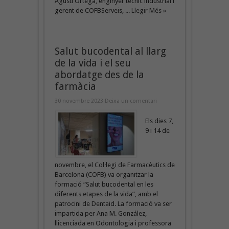
Agustí Ortega, enginyer tècnic industrial i
gerent de COFBServeis, ...
Llegir Més »
Salut bucodental al llarg
de la vida i el seu
abordatge des de la
farmàcia
30 novembre 2023
Deixa un comentari
Els dies 7,
9 i 14 de
novembre, el Col·legi de Farmacèutics de
Barcelona (COFB) va organitzar la
formació “Salut bucodental en les
diferents etapes de la vida”, amb el
patrocini de Dentaid. La formació va ser
impartida per Ana M. González,
llicenciada en Odontologia i professora