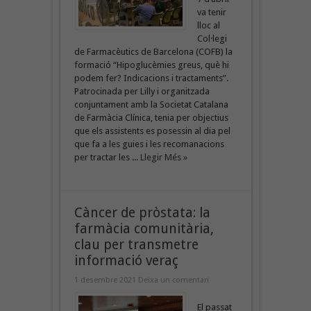
va tenir
lloc al
Col·legi
de Farmacèutics de Barcelona (COFB) la
formació “Hipoglucèmies greus, què hi
podem fer? Indicacions i tractaments”.
Patrocinada per Lilly i organitzada
conjuntament amb la Societat Catalana
de Farmàcia Clínica, tenia per objectius
que els assistents es posessin al dia pel
que fa a les guies i les recomanacions
per tractar les ...
Llegir Més »
Càncer de pròstata: la
farmàcia comunitària,
clau per transmetre
informació veraç
1 desembre 2021
Deixa un comentari
El passat