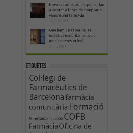
Nova sessió sobre els punts clau
a valorar a l’hora de comprar o
vendre una farmàcia
17 juny 2024
Què hem de saber de les
malalties minoritàries i dels
medicaments orfes?
3 juny 2024
Etiquetes
Col·legi de
Farmacèutics de
Barcelona
farmàcia
Formació
comunitària
COFB
Alimentació i nutrició
Oficina de
Farmàcia