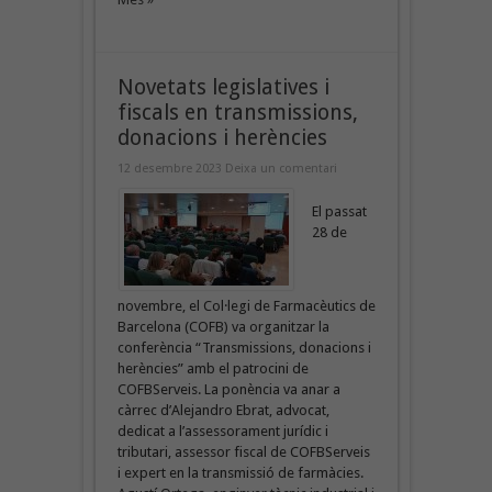
Novetats legislatives i
fiscals en transmissions,
donacions i herències
12 desembre 2023
Deixa un comentari
El passat
28 de
novembre, el Col·legi de Farmacèutics de
Barcelona (COFB) va organitzar la
conferència “Transmissions, donacions i
herències” amb el patrocini de
COFBServeis. La ponència va anar a
càrrec d’Alejandro Ebrat, advocat,
dedicat a l’assessorament jurídic i
tributari, assessor fiscal de COFBServeis
i expert en la transmissió de farmàcies.