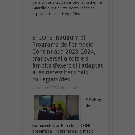
de la Universitat de Barcelona; Katherine
Guardiola, higienista dental i tècnica
especialista en ...
Llegir Més »
El COFB inaugura el
Programa de Formació
Continuada 2023-2024,
transversal a tots els
àmbits d’exercici i adaptat
a les necessitats dels
col·legiats/des
31 octubre 2023
Deixa un comentari
El Col·legi
de
Farmacèutics de Barcelona (COFB) ha
presentat el Programa de Formació