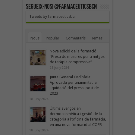
SEGUEIX-NOS! @farmaceuticsbcn
Tweets by farmaceuticsbcn
Nous
Popular
Comentaris
Temes
Nova edició de la formació
“Presa de mesures per a mitges
de teràpia compressiva”
21 juny 2024
Junta General Ordinària:
Aprovada per unanimitat la
liquidació del pressupost de
2023
18 juny 2024
Últims avenços en
dermocosmètica i gestió de la
categoria a l’oficina de farmàcia,
en una nova formació al COFB
18 juny 2024