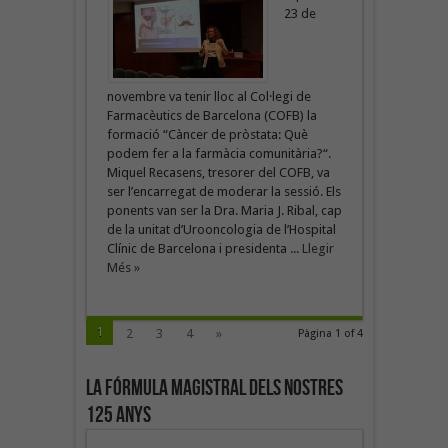
23 de
novembre va tenir lloc al Col·legi de
Farmacèutics de Barcelona (COFB) la
formació “Càncer de pròstata: Què
podem fer a la farmàcia comunitària?“.
Miquel Recasens, tresorer del COFB, va
ser l’encarregat de moderar la sessió. Els
ponents van ser la Dra. Maria J. Ribal, cap
de la unitat d’Urooncologia de l’Hospital
Clínic de Barcelona i presidenta ...
Llegir
Més »
1
2
3
4
»
Pàgina 1 of 4
La fórmula magistral dels nostres
125 anys