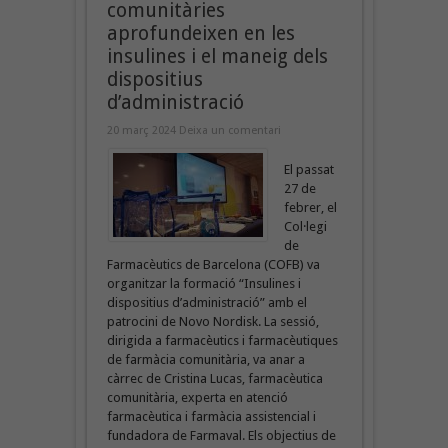
comunitàries
aprofundeixen en les
insulines i el maneig dels
dispositius
d’administració
20 març 2024
Deixa un comentari
El passat
27 de
febrer, el
Col·legi
de
Farmacèutics de Barcelona (COFB) va
organitzar la formació “Insulines i
dispositius d’administració” amb el
patrocini de Novo Nordisk. La sessió,
dirigida a farmacèutics i farmacèutiques
de farmàcia comunitària, va anar a
càrrec de Cristina Lucas, farmacèutica
comunitària, experta en atenció
farmacèutica i farmàcia assistencial i
fundadora de Farmaval. Els objectius de