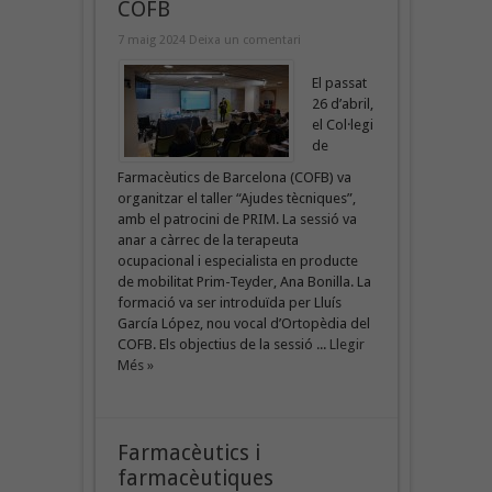
COFB
7 maig 2024
Deixa un comentari
El passat
26 d’abril,
el Col·legi
de
Farmacèutics de Barcelona (COFB) va
organitzar el taller “Ajudes tècniques”,
amb el patrocini de PRIM. La sessió va
anar a càrrec de la terapeuta
ocupacional i especialista en producte
de mobilitat Prim-Teyder, Ana Bonilla. La
formació va ser introduïda per Lluís
García López, nou vocal d’Ortopèdia del
COFB. Els objectius de la sessió ...
Llegir
Més »
Farmacèutics i
farmacèutiques