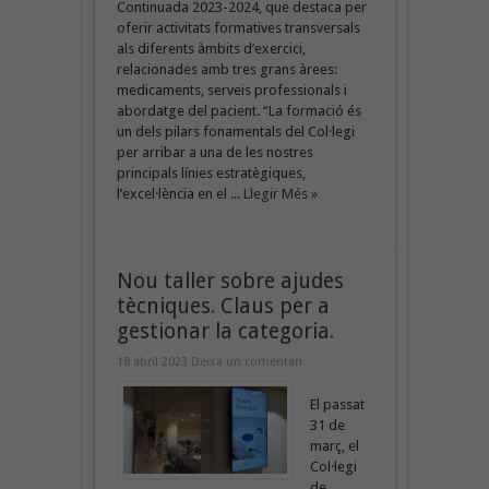
Continuada 2023-2024, que destaca per
oferir activitats formatives transversals
als diferents àmbits d’exercici,
relacionades amb tres grans àrees:
medicaments, serveis professionals i
abordatge del pacient. “La formació és
un dels pilars fonamentals del Col·legi
per arribar a una de les nostres
principals línies estratègiques,
l’excel·lència en el ...
Llegir Més »
Nou taller sobre ajudes
tècniques. Claus per a
gestionar la categoria.
18 abril 2023
Deixa un comentari
El passat
31 de
març, el
Col·legi
de