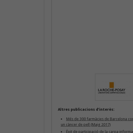
Altres publicacions d’interès:
Més de 300 farmàcies de Barcelona contr
un càncer de pell (Maig 2017)
Èxit de participació de la carpa inform