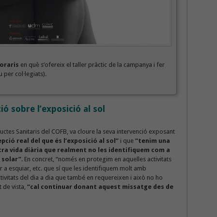
oraris
en què s’ofereix el taller pràctic de la campanya i fer
 per col·legiats).
ió sobre l’exposició al sol
ctes Sanitaris del COFB, va cloure la seva intervenció exposant
ció real del que és l’exposició al sol”
i que
“tenim una
tra vida diària que realment no les identifiquem com a
 solar”
. En concret, “només en protegim en aquelles activitats
r a esquiar, etc. que sí que les identifiquem molt amb
ctivitats del dia a dia que també en requereixen i això no ho
t de vista,
“cal continuar donant aquest missatge des de