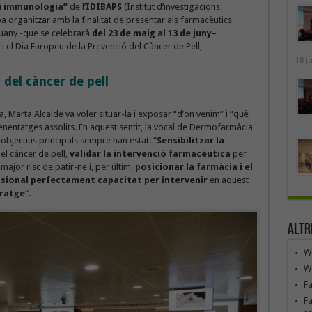
i immunologia”
de l’
IDIBAPS
(Institut d’investigacions
a organitzar amb la finalitat de presentar als farmacèutics
uany -que se celebrarà
del 23 de maig al 13 de juny
–
 el Dia Europeu de la Prevenció del Càncer de Pell,
18 j
 del càncer de pell
, Marta Alcalde va voler situar-la i exposar “d’on venim” i “què
renentatges assolits. En aquest sentit, la vocal de Dermofarmàcia
 objectius principals sempre han estat: “
Sensibilitzar la
el càncer de pell,
validar la intervenció farmacèutica
per
ajor risc de patir-ne i, per últim,
posicionar la farmàcia i el
sional perfectament capacitat per intervenir
en aquest
ratge
“.
Altr
We
We
F
Fa