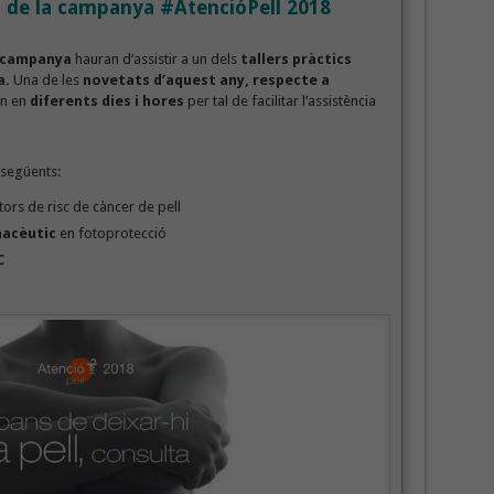
ls de la campanya #AtencióPell 2018
a campanya
hauran d’assistir a un dels
tallers pràctics
a.
Una de les
novetats d’aquest any, respecte a
an en
diferents dies i hores
per tal de facilitar l’assistència
 següents:
ors de risc de càncer de pell
macèutic
en fotoprotecció
C