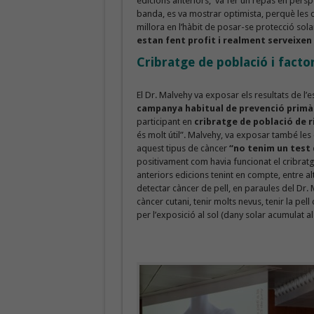
edicions anteriors, va fer un repàs en pers
banda, es va mostrar optimista, perquè les
millora en l’hàbit de posar-se protecció sola
estan fent profit i realment serveixen
Cribratge de població i factor
El Dr. Malvehy va exposar els resultats de l
campanya habitual de prevenció primàr
participant en
cribratge de població de r
és molt útil”. Malvehy, va exposar també les
aquest tipus de càncer
“no tenim un test d
positivament com havia funcionat el cribratg
anteriors edicions tenint en compte, entre al
detectar càncer de pell, en paraules del Dr. 
càncer cutani, tenir molts nevus, tenir la pell
per l’exposició al sol (dany solar acumulat al 