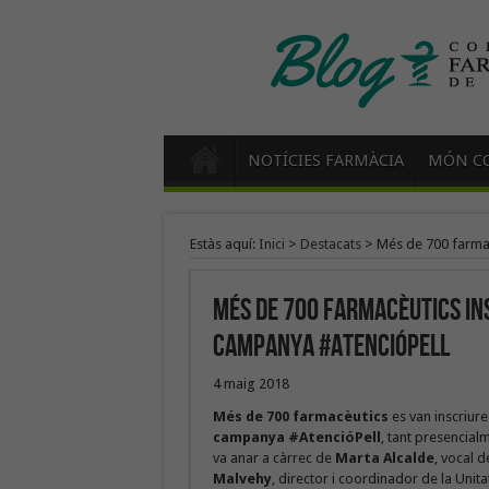
NOTÍCIES FARMÀCIA
MÓN CO
Estàs aquí:
Inici
>
Destacats
>
Més de 700 farmac
Més de 700 farmacèutics ins
campanya #AtencióPell
4 maig 2018
Més de 700 farmacèutics
es van inscriur
campanya #AtencióPell
, tant presencial
va anar a càrrec de
Marta Alcalde
, vocal 
Malvehy
, director i coordinador de la Unit