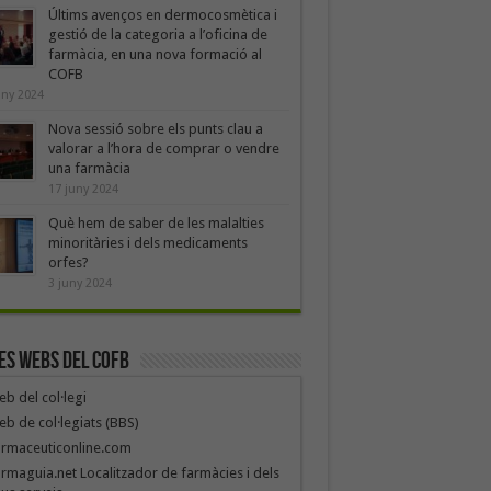
Últims avenços en dermocosmètica i
gestió de la categoria a l’oficina de
farmàcia, en una nova formació al
COFB
uny 2024
Nova sessió sobre els punts clau a
valorar a l’hora de comprar o vendre
una farmàcia
17 juny 2024
Què hem de saber de les malalties
minoritàries i dels medicaments
orfes?
3 juny 2024
es webs del COFB
b del col·legi
b de col·legiats (BBS)
armaceuticonline.com
rmaguia.net Localitzador de farmàcies i dels