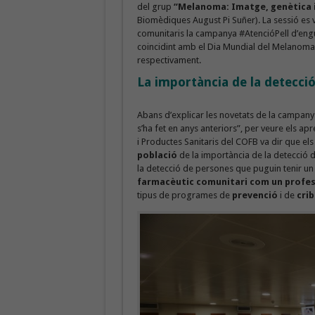
del grup
“Melanoma: Imatge, genètica 
Biomèdiques August Pi Suñer). La sessió es v
comunitaris la campanya #AtencióPell d’eng
coincidint amb el Dia Mundial del Melanoma i
respectivament.
La importància de la detecció
Abans d’explicar les novetats de la campanya
s’ha fet en anys anteriors”, per veure els ap
i Productes Sanitaris del COFB va dir que els
població
de la importància de la detecció d
la detecció de persones que puguin tenir un m
farmacèutic comunitari com un profes
tipus de programes de
prevenció
i de
crib