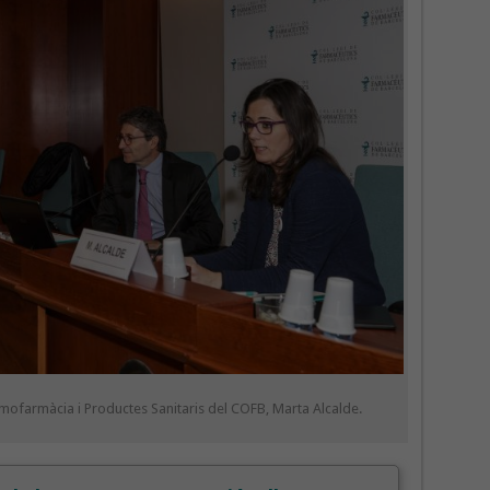
rmofarmàcia i Productes Sanitaris del COFB, Marta Alcalde.