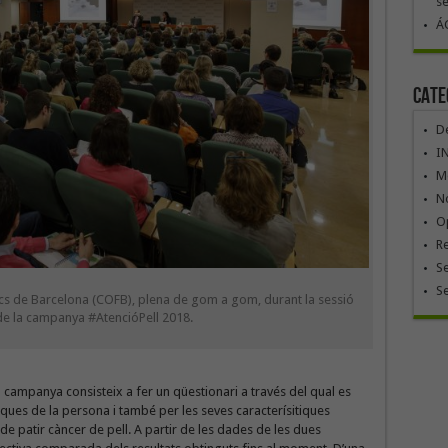
se
ÁG
Cate
De
I
Mó
No
Op
R
Se
S
tics de Barcelona (COFB), plena de gom a gom, durant la sessió
de la campanya #AtencióPell 2018.
a campanya consisteix a fer un qüestionari a través del qual es
es de la persona i també per les seves caracterísitiques
 de patir càncer de pell. A partir de les dades de les dues