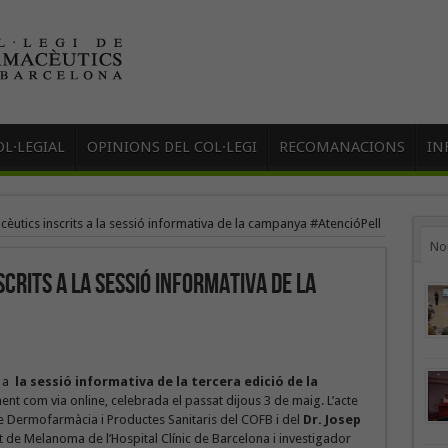
L·LEGIAL
OPINIONS DEL COL·LEGI
RECOMANACIONS
IN
èutics inscrits a la sessió informativa de la campanya #AtencióPell
No
crits a la sessió informativa de la
e a
la sessió informativa de la tercera edició de la
ment com via online, celebrada el passat dijous 3 de maig. L’acte
de Dermofarmàcia i Productes Sanitaris del COFB i del
Dr. Josep
at de Melanoma de l’Hospital Clínic de Barcelona i investigador