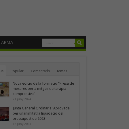
FARMA
us
Popular
Comentaris
Temes
Nova edició de la formació “Presa de
mesures per a mitges de teràpia
compressiva”
21 juny 2024
Junta General Ordinària: Aprovada
per unanimitat la liquidació del
pressupost de 2023
18 juny 2024