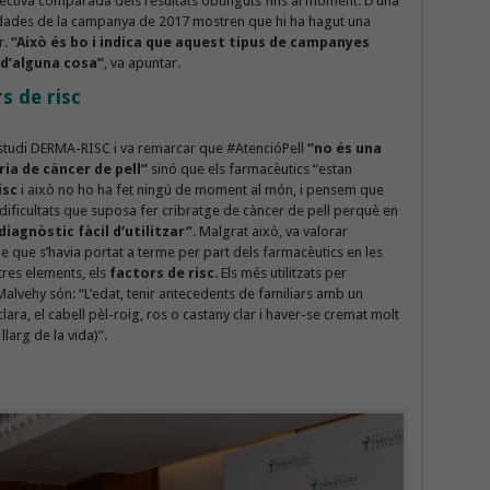
pectiva comparada dels resultats obtinguts fins al moment. D’una
 dades de la campanya de 2017 mostren que hi ha hagut una
r.
“Això és bo i indica que aquest tipus de campanyes
 d’alguna cosa”
, va apuntar.
s de risc
’estudi DERMA-RISC i va remarcar que #AtencióPell
“no és una
ia de càncer de pell”
sinó que els farmacèutics “estan
isc
i això no ho ha fet ningú de moment al món, i pensem que
 dificultats que suposa fer cribratge de càncer de pell perquè en
iagnòstic fàcil d’utilitzar”
. Malgrat això, va valorar
e que s’havia portat a terme per part dels farmacèutics en les
tres elements, els
factors de risc
. Els més utilitzats per
Malvehy són: “L’edat, tenir antecedents de familiars amb un
 clara, el cabell pèl-roig, ros o castany clar i haver-se cremat molt
llarg de la vida)”.