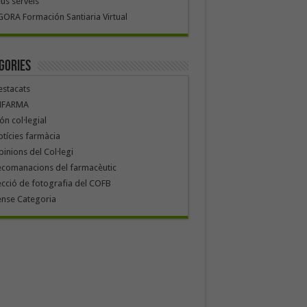
us serveis
ORA Formación Santiaria Virtual
gories
stacats
NFARMA
n col·legial
tícies farmàcia
inions del Col·legi
ecomanacions del farmacèutic
cció de fotografia del COFB
ense Categoria