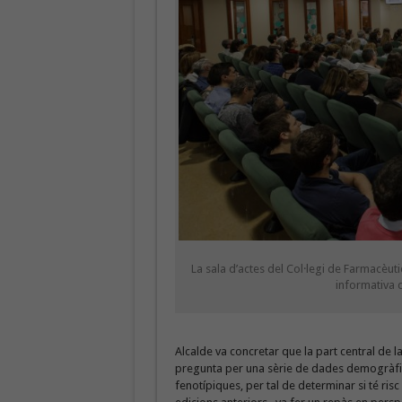
La sala d’actes del Col·legi de Farmacèu
informativa 
Alcalde va concretar que la part central de l
pregunta per una sèrie de dades demogràfiqu
fenotípiques, per tal de determinar si té risc