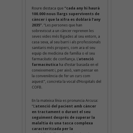
Roure destaca que
“cada any hi haurà
100.000 nous llargs supervivents de
càncer i que la xifra es doblarà l’any
2035”
. “Les persones que han
sobreviscut a un càncer reprenen les
seves vides més lligades al seu entorn, a
casa seva, al seu barri i als professionals
sanitaris més propers, com ara el seu
equip de medicina de família o el seu
farmacèutic de confiança. L’
atenció
farmacèutica
ha d’estar basada en el
coneixement i, per això, vam pensar en
la conveniència de fer un curs com
aquest”, concreta la vocal d’Hospitals del
COFB.
En la mateixa línia es pronuncia Arcusa:
“L’
atenció del pacient amb càncer
en tractament o durant el seu
seguiment després de superar la
malaltia és una tasca complexa
caracteritzada per la