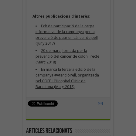
Altres publicacions d’interès:
Èxit de participació de la carpa
informativa de la campanya per la
prevenció de patir un càncer de pell
(Juny 2017)
20 de març: Jornada per la
prevenció del càncer de còlon i recte
(Març 2018)
En marxa la tercera edició de la
campanya #AtencióPell, organitzada
pel COFB i l’Hospital Clínic de
Barcelona (Maig 2018)
Articles Relacionats