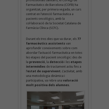
professionals sanitaris, el Col·legi de
Farmacèutics de Barcelona (COFB) ha
organitzat, per primera vegada, un curs
centrat en l’atenció farmacèutica a
pacients oncològics, amb la
col·laboració de la Societat Catalana de
Farmàcia Clínica (SCFC).
Durant els tres dies que va durar, els
77
farmacèutics
assistents
van
aprofundir coneixements sobre com
abordar l’actuació farmacèutica en totes
les etapes del pacient oncològic: des de
la
prevenció
, la
detecció
i les
etapes
intermèdies
de tractament actiu fins a
l’
estat de supervivent
. L’activitat, amb
una metodologia dinàmica i
participativa, va rebre una
valoració
molt positiva dels alumnes
.