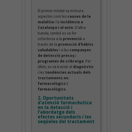
El primer mòdul va incloure
aspectes com les
causes de la
malaltia
i la
incidència a
Catalunya i el món
. D’altra
banda, també es va fer
referència a la
prevenció
a
través de la
promoció d’hàbits
saludables
i a les
campanyes
de detecció precoç
i
programes de cribratge
. Per
últim, es va tractar el
diagnòstic
i les
tendències actuals dels
tractaments no
farmacològics i
farmacològics.
2. Oportunitats
d’atenció farmacèutica
en la detecció i
l’abordatge dels
efectes secundaris i les
seqüeles del tractament