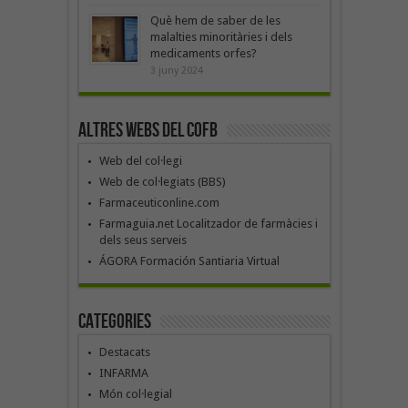
Què hem de saber de les
malalties minoritàries i dels
medicaments orfes?
3 juny 2024
Altres webs del COFB
Web del col·legi
Web de col·legiats (BBS)
Farmaceuticonline.com
Farmaguia.net Localitzador de farmàcies i
dels seus serveis
ÁGORA Formación Santiaria Virtual
Categories
Destacats
INFARMA
Món col·legial