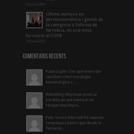
18 juny 2024
Últims avenços en
dermocosmètica i gestió de
la categoria a l’oficina de
farmàcia, en una nova
formació al COFB
18 juny 2024
Comentaris Recents
Paula Luglin: Crec que temes tan
sensibles com l'oncologia
hematològica s'...
Rebirthing: Muy buen post! La
perdida de una mama es un
choque muy impor...
Felix Torres: Esta molt bé aquesta
campanya y penso que desde la
farmacia...