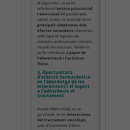
Al segon bloc, es va fer
referència l’
entorn psicosocial
i emocional
del pacient amb
càncer. A més, es va incidir en els
principals símptomes dels
efectes secundaris
relacionats
amb l’aparell digestiu, els
sistemes cardiovascular i nerviós,
i la pell i les mucoses. També es
va fer referència al
paper de
l’alimentació i l’activitat
física
.
3. Oportunitats
d’atenció farmacèutica
en l’abordatge de les
interaccions i el suport
a l’adherència al
tractament
Durant l’últim mòdul, es va
aprofundir en les
interaccions
del tractament oncològic
amb el tractament d’altres