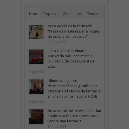
Nous
Popular
Comentaris
Temes
Nova edició de la formació
“Presa de mesures per a mitges
de teràpia compressiva”
21 juny 2024
Junta General Ordinària:
Aprovada per unanimitat la
liquidació del pressupost de
2023
18 juny 2024
Últims avenços en
dermocosmètica i gestió de la
categoria a l’oficina de farmàcia,
en una nova formació al COFB
18 juny 2024
Nova sessió sobre els punts clau
a valorar a l’hora de comprar o
vendre una farmàcia
17 juny 2024