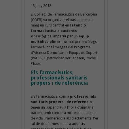
13 juny 2018
El Col·legi de Farmacèutics de Barcelona
(COFB) va organitzar el passat mes de
maig un curs centrat en l’
atenció
farmacèutica a pacients
oncològics
, impartit per un
equip
multidisciplinari
format per oncòlegs,
farmacèutics i metges del Programa
d’Atenció Domiciliària i Equips de Suport
(PADES) i patrocinat per Janssen, Roche i
Pfizer.
Els farmacèutics,
professionals sanitaris
propers i de referència
Els farmacèutics, com a
professionals
sanitaris propers i de referència
,
tenen un paper clau a l’hora d’ajudar al
pacient amb càncer a millorar la qualitat
de vida i l’adherència als tractaments. Per
tal de donar més eines a aquests