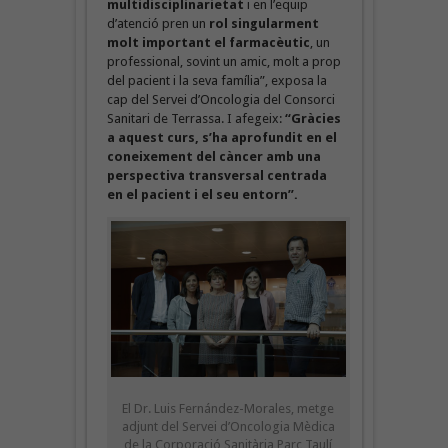
multidisciplinarietat
i en l’equip
d’atenció pren un
rol singularment
molt important el farmacèutic
, un
professional, sovint un amic, molt a prop
del pacient i la seva família”, exposa la
cap del Servei d’Oncologia del Consorci
Sanitari de Terrassa. I afegeix:
“Gràcies
a aquest curs, s’ha aprofundit en el
coneixement del càncer amb una
perspectiva transversal centrada
en el pacient i el seu entorn”.
El Dr. Luis Fernández-Morales, metge
adjunt del Servei d’Oncologia Mèdica
de la Corporació Sanitària Parc Taulí