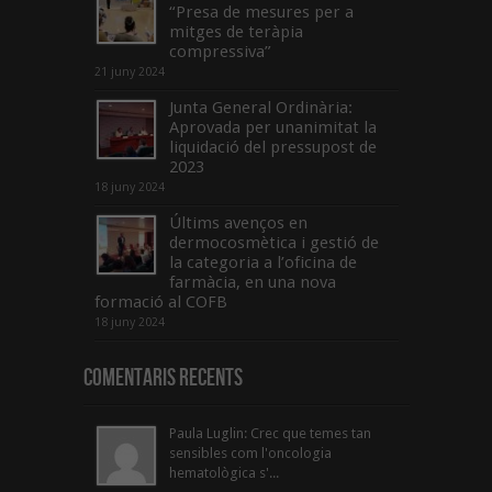
“Presa de mesures per a
mitges de teràpia
compressiva”
21 juny 2024
Junta General Ordinària:
Aprovada per unanimitat la
liquidació del pressupost de
2023
18 juny 2024
Últims avenços en
dermocosmètica i gestió de
la categoria a l’oficina de
farmàcia, en una nova
formació al COFB
18 juny 2024
Comentaris Recents
Paula Luglin: Crec que temes tan
sensibles com l'oncologia
hematològica s'...