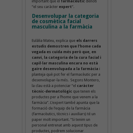
important que el
farmacèutic
denoti
“el seu caràcter
expert
“.
Desenvolupar la categoria
de cosmètica facial
masculina a la farmàcia
Eulàlia Mateu, explica que
els darrers
estudis demostren que l’home cada
vegada es cuida més però que, en
canvi, la categoria de la cura facial i
capil·lar masculina encara no està
gaire desenvolupada a la farmàcia
i
planteja què pot fer el farmacèutic per a
desenvolupar-la més. Segons Montero,
la clau està a potenciar “el
caràcter
tècnic-dermatològic
que tenen els
productes per a l’home que venem a la
farmàcia”. L’expert també apunta que la
formació de l’equip de la farmàcia
(farmacèutics, tècnics i auxiliars) té un
paper molt important. “Si tenim un
personal entrenat amb aquest tipus de
productes, podrem solucionar