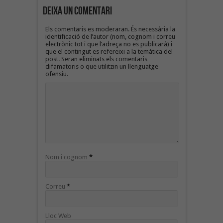
Deixa un Comentari
Els comentaris es moderaran. És necessària la
identificació de l’autor (nom, cognom i correu
electrònic tot i que l’adreça no es publicarà) i
que el contingut es refereixi a la temàtica del
post. Seran eliminats els comentaris
difamatoris o que utilitzin un llenguatge
ofensiu.
Nom i cognom
*
Correu
*
Lloc Web