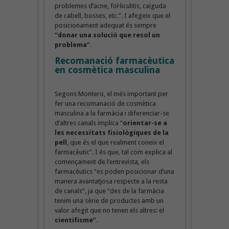
problemes d’acne, fol·liculitis, caiguda
de cabell, bosses, etc.”. I afegeix que el
posicionament adequat és sempre
“donar una solució que resol un
problema”
.
Recomanació farmacèutica
en cosmètica masculina
Segons Montero, el més important per
fer una recomanació de cosmètica
masculina a la farmàcia i diferenciar-se
d’altres canals implica “
orientar-se a
les necessitats fisiològiques de la
pell
, que és el que realment coneix el
farmacèutic”. I és que, tal com explica al
començament de l’entrevista, els
farmacèutics “es poden posicionar d’una
manera avantatjosa respecte a la resta
de canals”, ja que “des de la farmàcia
tenim una sèrie de productes amb un
valor afegit que no tenen els altres: el
cientifisme”
.