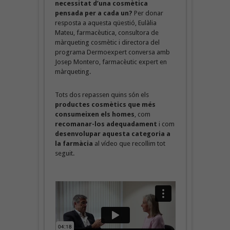
necessitat d’una cosmètica
pensada per a cada un?
Per donar
resposta a aquesta qüestió, Eulàlia
Mateu, farmacèutica, consultora de
màrqueting cosmètic i directora del
programa Dermoexpert conversa amb
Josep Montero, farmacèutic expert en
màrqueting.
Tots dos repassen quins són els
productes cosmètics que més
consumeixen els homes
, com
recomanar-los adequadament
i com
desenvolupar aquesta categoria a
la farmàcia
al vídeo que recollim tot
seguit.