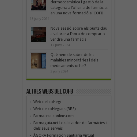
dermocosmètica i gestió de la
categoria a l’oficina de farmàcia,
en una nova formació al COFB
18 juny 2024
Nova sessió sobre els punts clau
a valorar a l’hora de comprar o
vendre una farmàcia
17 juny 2024
Què hem de saber de les
malalties minoritàries i dels
medicaments orfes?
3 juny 2024
Altres webs del COFB
Web del col·legi
Web de col·legiats (BBS)
Farmaceuticonline.com
Farmaguia.net Localitzador de farmàcies i
dels seus serveis
ÁGORA Formación Santiaria Virtual