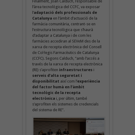
Finalment, Joan Calduch, responsable de
l’àrea tecnològica del CCFC, va exposar
l’
adaptació dels professionals de
Catalunya
en l’àmbit d’actuació de la
farmàcia comunitària, centrant-se en
l’estructura tecnològica que s’haurà
d’adaptar a Catalunya i de com les
farmàcies accediran al SEVeM des de la
xarxa de recepta electrònica del Consell
de Col·legis Farmacèutics de Catalunya
(CCFC). Segons Calduch, “amb l’accés a
través de la xarxa de recepta electrònica
(RE) s’aprofiten
infraestructures
i
serveis d’alta seguretat i
disponibilitat
així com l’
experiència
del factor humà en l’àmbit
tecnològic de la recepta
electrònica
i, per últim, també
s’aprofiten els sistemes de credencials
del sistema de RE”.