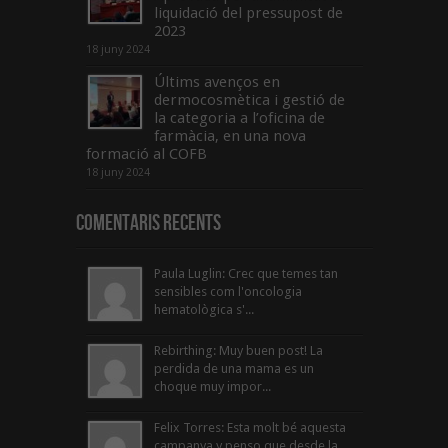
liquidació del pressupost de
2023
18 juny 2024
Últims avenços en
dermocosmètica i gestió de
la categoria a l’oficina de
farmàcia, en una nova
formació al COFB
18 juny 2024
Comentaris Recents
Paula Luglin: Crec que temes tan
sensibles com l'oncologia
hematològica s'...
Rebirthing: Muy buen post! La
perdida de una mama es un
choque muy impor...
Felix Torres: Esta molt bé aquesta
campanya y penso que desde la