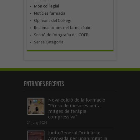
Món col·legial
Notícies farmàcia
Opinions del Col·legi
Recomanacions del farmacèutic
Secció de fotografia del COFB
Sense Categoria
Entrades recents
Nova edició de la formació
“Presa de mesures per a
mitges de teràpia
compressiva”
21 juny 2024
Junta General Ordinària:
Aprovada per unanimitat la