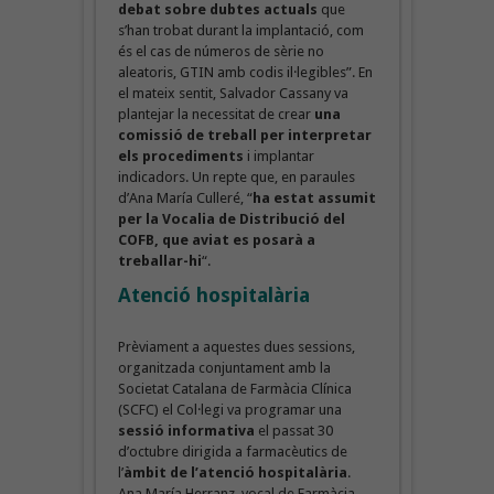
debat sobre dubtes actuals
que
s’han trobat durant la implantació, com
és el cas de números de sèrie no
aleatoris, GTIN amb codis il·legibles”. En
el mateix sentit, Salvador Cassany va
plantejar la necessitat de crear
una
comissió de treball
per interpretar
els procediments
i implantar
indicadors. Un repte que, en paraules
d’Ana María Culleré, “
ha estat assumit
per la Vocalia de Distribució del
COFB, que aviat es posarà a
treballar-hi
“.
Atenció hospitalària
Prèviament a aquestes dues sessions,
organitzada conjuntament amb la
Societat Catalana de Farmàcia Clínica
(SCFC) el Col·legi va programar una
sessió informativa
el passat 30
d’octubre dirigida a farmacèutics de
l’
àmbit de l’atenció hospitalària
.
Ana María Herranz, vocal de Farmàcia