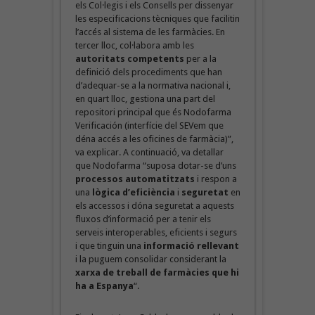
els Col·legis i els Consells per dissenyar
les especificacions tècniques que facilitin
l’accés al sistema de les farmàcies. En
tercer lloc, col·labora amb les
autoritats competents
per a la
definició dels procediments que han
d’adequar-se a la normativa nacional i,
en quart lloc, gestiona una part del
repositori principal que és Nodofarma
Verificación (interfície del SEVem que
déna accés a les oficines de farmàcia)”,
va explicar. A continuació, va detallar
que Nodofarma “suposa dotar-se d’uns
processos automatitzats
i respon a
una
lògica d’eficiència
i
seguretat
en
els accessos i dóna seguretat a aquests
fluxos d’informació per a tenir els
serveis interoperables, eficients i segurs
i que tinguin una
informació rellevant
i la puguem consolidar considerant la
xarxa de treball de farmàcies que hi
ha a Espanya
“.