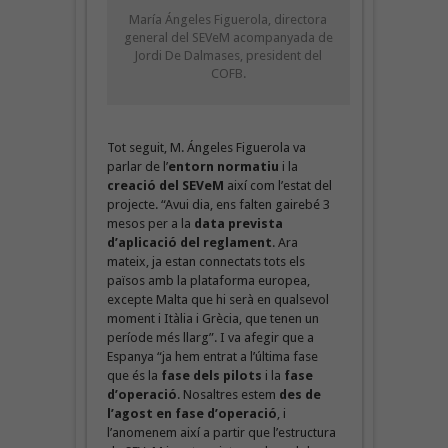
María Ángeles Figuerola, directora
general del SEVeM acompanyada de
Jordi De Dalmases, president del
COFB.
Tot seguit, M. Ángeles Figuerola va
parlar de l’
entorn normatiu
i la
creació del SEVeM
així com l’estat del
projecte. “Avui dia, ens falten gairebé 3
mesos per a la
data prevista
d’aplicació del reglament
. Ara
mateix, ja estan connectats tots els
països amb la plataforma europea,
excepte Malta que hi serà en qualsevol
moment i Itàlia i Grècia, que tenen un
període més llarg”. I va afegir que a
Espanya “ja hem entrat a l’última fase
que és la
fase dels pilots
i la
fase
d’operació
. Nosaltres estem
des de
l’agost en fase d’operació
, i
l’anomenem així a partir que l’estructura