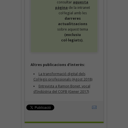
consultar
aquesta
pàgina
de la intranet
col·legial amb les
darreres
actualitzacions
sobre aquest tema
(exclusiu
col·legiats).
Altres publicacions d’interès:
La transformació digital dels
Col·legis professionals (Agost 2018)
Entrevista a Ramon Bonet, vocal
d’Indústria del COFB (Gener 2017)