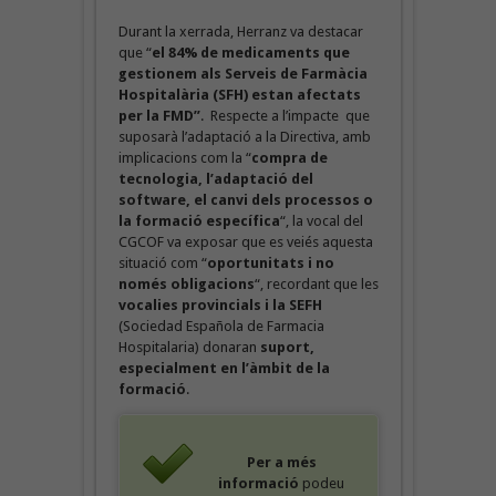
Durant la xerrada, Herranz va destacar
que “
el 84% de medicaments que
gestionem als Serveis de Farmàcia
Hospitalària (SFH) estan afectats
per la FMD”
. Respecte a l’impacte que
suposarà l’adaptació a la Directiva, amb
implicacions com la “
compra de
tecnologia, l’adaptació del
software, el canvi dels processos o
la formació específica
“, la vocal del
CGCOF va exposar que es veiés aquesta
situació com “
oportunitats i no
només obligacions
“, recordant que les
vocalies provincials i la SEFH
(Sociedad Española de Farmacia
Hospitalaria) donaran
suport,
especialment en l’àmbit de la
formació
.
Per a més
informació
podeu