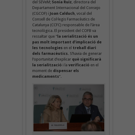
del SEVeM;
Sonia Ruiz
, directora del
Departament Internacional del Consejo
(CGCOF) i
Joan Calduch
, vocal del
Consell de Col·legis Farmacèutics de
Catalunya (CCFC) responsable de l’àrea
tecnològica. El president del COFB va
ressaltar que “
la serialització és un
pas molt important d’implicació de
les tecnologies
en el
treball diari
dels farmacèutics.
S’havia de generar
l’oportunitat d’explicar
què significarà
la serialització
i la
verificació
en el
moment de
dispensar els
medicaments
“.