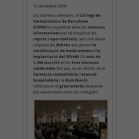
13 desembre 2018
Les darreres setmanes, el
Col·legi de
Farmacèutics de Barcelona
(COFB)
ha organitzat diverses
sessions
informatives
per tal d’explicar els
reptes i oportunitats
, així com donar
resposta als
dubtes
que genera
la
serialització de medicaments i la
implantació del SEVeM
.
Els
més de
1.300 inscr
its
en les
tres sessions
celebrades
fins ara
,
en els àmbits de la
farmàcia comunitària
, l’
atenció
hospitalària
i la
distribució
,
reflecteixen el
gran i
nterès
despertat
per aquest tema entre els col·legiats.