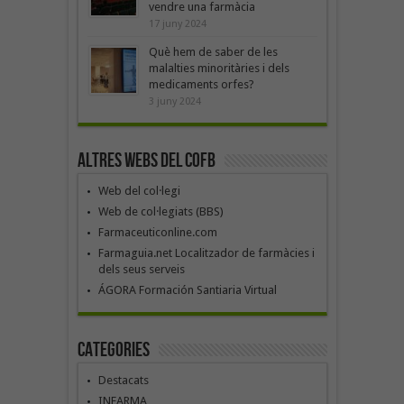
vendre una farmàcia
17 juny 2024
Què hem de saber de les
malalties minoritàries i dels
medicaments orfes?
3 juny 2024
Altres webs del COFB
Web del col·legi
Web de col·legiats (BBS)
Farmaceuticonline.com
Farmaguia.net Localitzador de farmàcies i
dels seus serveis
ÁGORA Formación Santiaria Virtual
Categories
Destacats
INFARMA