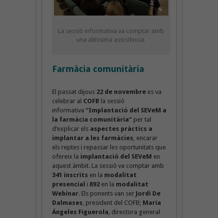
La sessió informativa va comptar amb
una altíssima assistència.
Farmàc
ia c
omunitària
El passat dijous
22 de novembre
es va
celebrar al
COFB
la sessió
informativa
“Implantació del SEVeM a
la farmàcia comunitària”
per tal
d’explicar els
aspectes pràctics a
implantar a les farmàcies
, encarar
els reptes i repassar les oportunitats que
ofereix la
implantació del SEVeM
en
aquest àmbit. La sessió va comptar amb
341 inscrits
en la
modalitat
presencial
i
892
en la
modalitat
Webinar
. Els ponents van ser
Jordi De
Dalmases
, president del COFB;
María
Ángeles Figuerola
, directora general