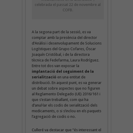
celebrada el passat 22 de novembre al
COFB.
A la segona part de la sessió, es va
comptar amb la presència del director
d’Anàlisi i desenvolupament de Solucions
Logístiques del Grupo Cofares, Óscar
Joaquín Cristóbal, i de la directora
tècnica de Fedefarma, Laura Rodríguez.
Entre tot dos van exposar la
implantació del seguiment de la
serialització
en una entitat de
distribució. En aquest punt, es va generar
un debat sobre aspectes que no figuren
al Reglamento Delegado (UE) 2016/161 i
que s’estan treballant, com qui ha
d’anul·lar els codis de serialització dels
medicaments, o si s’inclou en els paquets
l’agregació de codis o no.
Culleré va destacar que “és interessant el