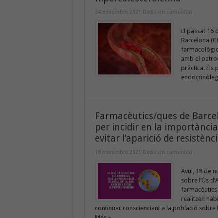
24 desembre 2021
Deixa un comentari
El passat 16 
Barcelona (CO
farmacològiq
amb el patroc
pràctica. Els
endocrinòleg 
Farmacèutics/ques de Barcelo
per incidir en la importància
evitar l’aparició de resistènc
18 novembre 2021
Deixa un comentari
Avui, 18 de 
sobre l’Ús d’A
farmacèutics 
realitzen hab
continuar conscienciant a la població sobre la
Més »