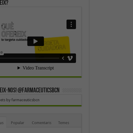
eix?
EIX-NOS! @farmaceuticsbcn
ets by farmaceuticsbcn
us
Popular
Comentaris
Temes