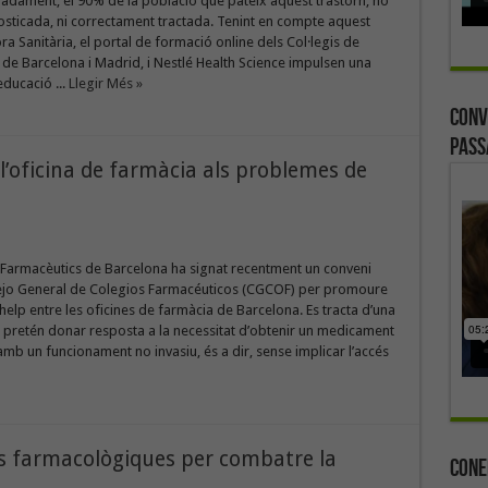
adament, el 90% de la població que pateix aquest trastorn, no
osticada, ni correctament tractada. Tenint en compte aquest
ra Sanitària, el portal de formació online dels Col·legis de
de Barcelona i Madrid, i Nestlé Health Science impulsen una
ducació ...
Llegir Més »
Conv
Pass
l’oficina de farmàcia als problemes de
e Farmacèutics de Barcelona ha signat recentment un conveni
jo General de Colegios Farmacéuticos (CGCOF) per promoure
help entre les oficines de farmàcia de Barcelona. Es tracta d’una
 pretén donar resposta a la necessitat d’obtenir un medicament
amb un funcionament no invasiu, és a dir, sense implicar l’accés
ies farmacològiques per combatre la
Cone