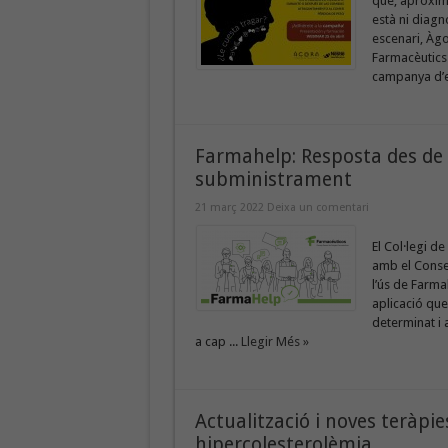
que, aproxim
està ni diagn
escenari, Àgo
Farmacèutics 
campanya d’e
Farmahelp: Resposta des de 
subministrament
21 març 2022
Deixa un comentari
El Col·legi d
amb el Conse
l’ús de Farma
aplicació que
determinat i 
a cap ...
Llegir Més »
Actualització i noves teràp
hipercolesterolèmia