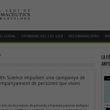
L·LEGIAL
OPINIONS DEL COL·LEGI
RECOMANACIONS
IN
ó
La f
anys
alth Science impulsen una campanya de
 acompanyament de persones que viuen
e més de dos milions de persones a Espanya pateixen disfàgia i