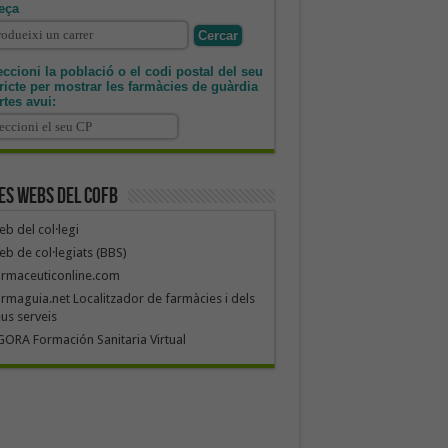
eça
ccioni la població o el codi postal del seu
tricte per mostrar les farmàcies de guàrdia
rtes avui:
es webs del COFB
b del col·legi
b de col·legiats (BBS)
armaceuticonline.com
rmaguia.net Localitzador de farmàcies i dels
us serveis
ORA Formación Sanitaria Virtual