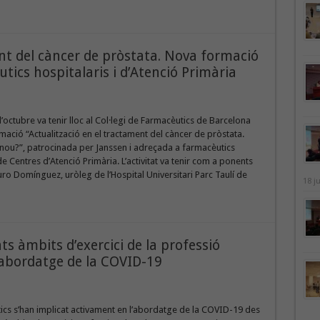
nt del càncer de pròstata. Nova formació
ics hospitalaris i d’Atenció Primària
d’octubre va tenir lloc al Col·legi de Farmacèutics de Barcelona
mació “Actualització en el tractament del càncer de pròstata.
nou?”, patrocinada per Janssen i adreçada a farmacèutics
de Centres d’Atenció Primària. L’activitat va tenir com a ponents
uro Domínguez, uròleg de l’Hospital Universitari Parc Taulí de
18 j
ts àmbits d’exercici de la professió
’abordatge de la COVID-19
ics s’han implicat activament en l’abordatge de la COVID-19 des