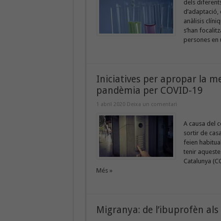
dels diferent
d’adaptació, 
anàlisis clíni
s’han focalitz
persones en u
Iniciatives per apropar la m
pandèmia per COVID-19
1 abril 2020
Deixa un comentari
A causa del 
sortir de cas
feien habitua
tenir aqueste
Catalunya (CC
Més »
Migranya: de l’ibuprofèn als 