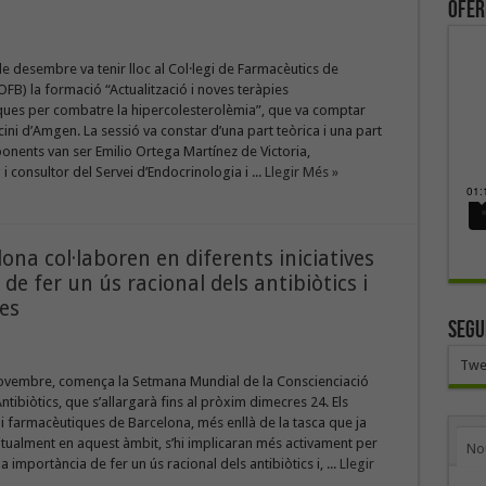
ofer
de desembre va tenir lloc al Col·legi de Farmacèutics de
FB) la formació “Actualització i noves teràpies
ues per combatre la hipercolesterolèmia”, que va comptar
ini d’Amgen. La sessió va constar d’una part teòrica i una part
 ponents van ser Emilio Ortega Martínez de Victoria,
i consultor del Servei d’Endocrinologia i ...
Llegir Més »
na col·laboren en diferents iniciatives
 de fer un ús racional dels antibiòtics i
ies
SEGU
Twe
novembre, comença la Setmana Mundial de la Conscienciació
ntibiòtics, que s’allargarà fins al pròxim dimecres 24. Els
i farmacèutiques de Barcelona, més enllà de la tasca que ja
itualment en aquest àmbit, s’hi implicaran més activament per
No
 importància de fer un ús racional dels antibiòtics i, ...
Llegir