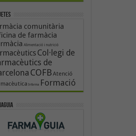
uetes
rmàcia comunitària
icina de farmàcia
armàcia
Alimentació i nutrició
Col·legi de
rmacèutics
armacèutics de
COFB
arcelona
Atenció
Formació
rmacèutica
Infarma
aguia