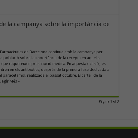
u de la campanya sobre la importància de
de Farmacèutics de Barcelona continua amb la campanya per
la població sobre la importància de la recepta en aquells
que requereixen prescripció mèdica. En aquesta ocasió, les
ntren en els antibiòtics, després de la primera fase dedicada a
el paracetamol, realitzada el passat octubre. El cartell de la
Llegir Més »
Pàgina 1 of 3