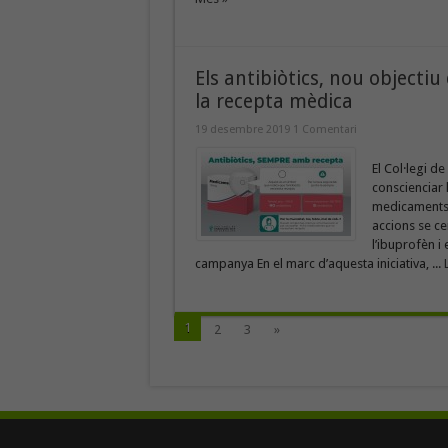
Els antibiòtics, nou objecti
la recepta mèdica
19 desembre 2019
1 Comentari
El Col·legi 
conscienciar 
medicaments 
accions se ce
l’ibuprofèn i 
campanya En el marc d’aquesta iniciativa, ...
1
2
3
»