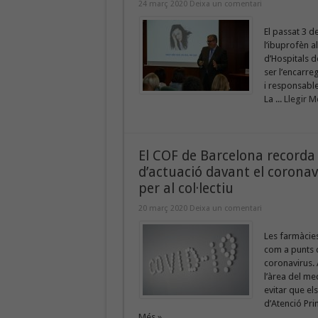
24 març 2020
Deixa un comentari
El passat 3 d
l’ibuprofèn a
d’Hospitals d
ser l’encarre
i responsabl
La ...
Llegir M
El COF de Barcelona recorda 
d’actuació davant el coronav
per al col·lectiu
20 març 2020
Deixa un comentari
Les farmàcies
com a punts d
coronavirus. 
l’àrea del me
evitar que el
d’Atenció Prim
Més »