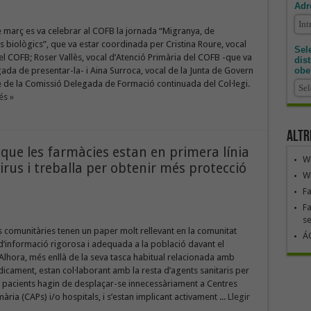
Adr
e març es va celebrar al COFB la jornada “Migranya, de
ls biològics”, que va estar coordinada per Cristina Roure, vocal
Sele
el COFB; Roser Vallès, vocal d’Atenció Primària del COFB -que va
dis
obe
gada de presentar-la- i Aina Surroca, vocal de la Junta de Govern
e de la Comissió Delegada de Formació continuada del Col·legi.
és »
Altr
que les farmàcies estan en primera línia
We
irus i treballa per obtenir més protecció
We
F
Fa
se
 comunitàries tenen un paper molt rellevant en la comunitat
ÁG
’informació rigorosa i adequada a la població davant el
Alhora, més enllà de la seva tasca habitual relacionada amb
dicament, estan col·laborant amb la resta d’agents sanitaris per
s pacients hagin de desplaçar-se innecessàriament a Centres
ària (CAPs) i/o hospitals, i s’estan implicant activament ...
Llegir