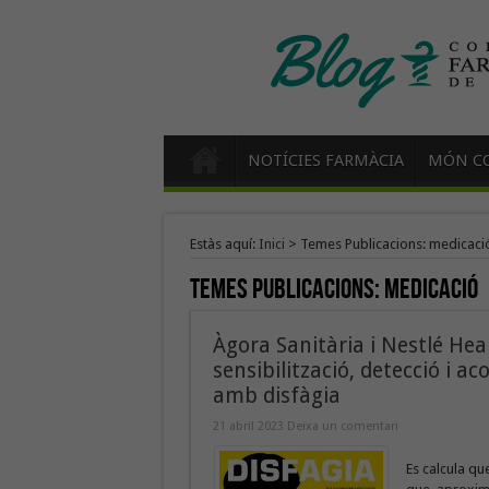
NOTÍCIES FARMÀCIA
MÓN CO
Estàs aquí:
Inici
>
Temes Publicacions: medicaci
Temes Publicacions:
medicació
Àgora Sanitària i Nestlé He
sensibilització, detecció i
amb disfàgia
21 abril 2023
Deixa un comentari
Es calcula qu