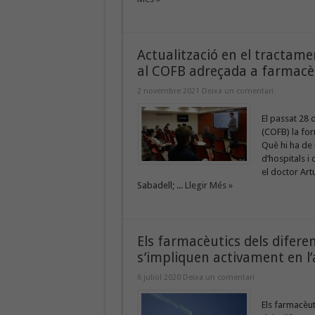
Actualització en el tractame
al COFB adreçada a farmacèut
2 novembre 2021
Deixa un comentari
El passat 28 
(COFB) la for
Què hi ha de 
d’hospitals i 
el doctor Art
Sabadell; ...
Llegir Més »
Els farmacèutics dels diferen
s’impliquen activament en l
6 juliol 2020
Deixa un comentari
Els farmacèut