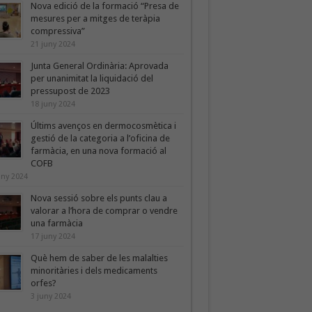
Nova edició de la formació “Presa de
mesures per a mitges de teràpia
compressiva”
21 juny 2024
Junta General Ordinària: Aprovada
per unanimitat la liquidació del
pressupost de 2023
18 juny 2024
Últims avenços en dermocosmètica i
gestió de la categoria a l’oficina de
farmàcia, en una nova formació al
COFB
uny 2024
Nova sessió sobre els punts clau a
valorar a l’hora de comprar o vendre
una farmàcia
17 juny 2024
Què hem de saber de les malalties
minoritàries i dels medicaments
orfes?
3 juny 2024