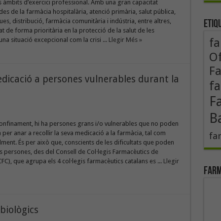
s àmbits d’exercici professional. Amb una gran capacitat
des de la farmàcia hospitalària, atenció primària, salut pública,
ques, distribució, farmàcia comunitària i indústria, entre altres,
Etiq
at de forma prioritària en la protecció de la salut de les
na situació excepcional com la crisi ...
Llegir Més »
fa
Of
F
edicació a persones vulnerables durant la
fa
F
B
confinament, hi ha persones grans i/o vulnerables que no poden
a per anar a recollir la seva medicació a la farmàcia, tal com
fa
lment. És per això que, conscients de les dificultats que poden
s persones, des del Consell de Col·legis Farmacèutics de
FC), que agrupa els 4 col·legis farmacèutics catalans es ...
Llegir
Farm
biològics