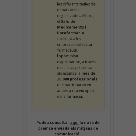
les diferents taules de
debat i aules
organitzades. Alhora,
el
Saló de
Medicaments i
Parafarmàcia
facilitarà a les
empreses del sector
farmacèutic
l’oportunitat
d’apropar-se, a través
de la seva presència
als estands, a
més de
30.000 professionals
que participaran en
aquesta cita europea
de la farmàcia.
Podeu consultar
aquí
la nota de
premsa enviada als mitjans de
comunicació.