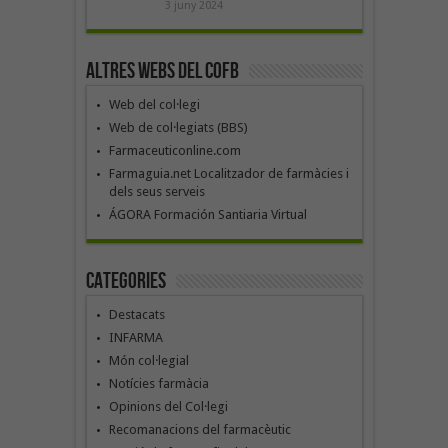
3 juny 2024
Altres webs del COFB
Web del col·legi
Web de col·legiats (BBS)
Farmaceuticonline.com
Farmaguia.net Localitzador de farmàcies i
dels seus serveis
ÁGORA Formación Santiaria Virtual
Categories
Destacats
INFARMA
Món col·legial
Notícies farmàcia
Opinions del Col·legi
Recomanacions del farmacèutic