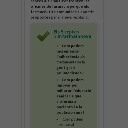
reptes als quals s’enfronten les
oficines de farmàcia perquè els
farmacèutics comunitaris aportin
propostes
per a la seva resolució.
Els 5 reptes
#Infarmainnova
Com podem
incrementar
l’adherència
als
tractaments de la
gent gran
polimedicada?
Com podem
innovar per
millorar l’educació
sanitària que
s’ofereix a
pacients i a la
població sana?
Com podem
apropar al