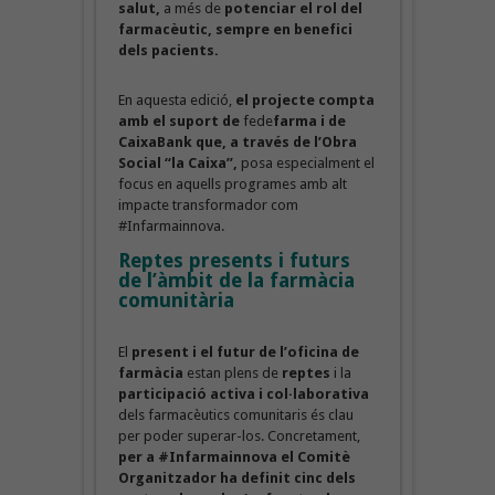
salut,
a més de
potenciar el rol del
farmacèutic, sempre en benefici
dels pacients.
En aquesta edició,
el projecte compta
amb el suport de
fede
farma i de
CaixaBank que, a través de l’Obra
Social “la Caixa”,
posa especialment el
focus en aquells programes amb alt
impacte transformador com
#Infarmainnova.
Reptes presents i futurs
de l’àmbit de la farmàcia
comunitària
El
present i el futur de l’oficina de
farmàcia
estan plens de
reptes
i la
participació activa i col·laborativa
dels farmacèutics comunitaris és clau
per poder superar-los. Concretament,
per a #Infarmainnova el Comitè
Organitzador ha definit cinc dels