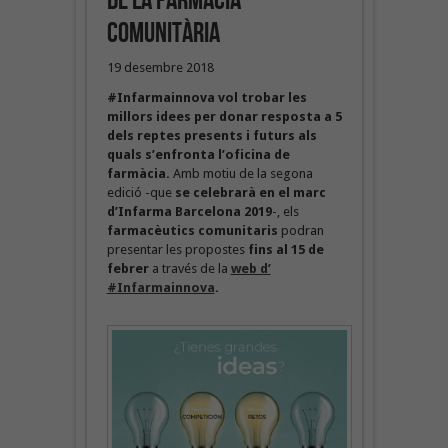
de la farmàcia
comunitària
19 desembre 2018
#Infarmainnova vol trobar les
millors idees per donar resposta a 5
dels reptes presents i futurs als
quals s’enfronta l’oficina de
farmàcia.
Amb motiu de la segona
edició -que
se celebrarà en el marc
d’Infarma Barcelona 2019
-, els
farmacèutics comunitaris
podran
presentar les propostes
fins al 15 de
febrer
a través de la
web d’
#Infarmainnova
.