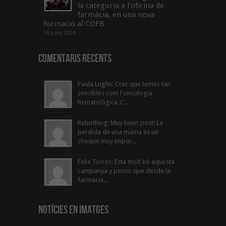
la categoria a l’oficina de
farmàcia, en una nova
formació al COFB
18 juny 2024
Comentaris Recents
Paula Luglin: Crec que temes tan
sensibles com l'oncologia
hematològica s'...
Rebirthing: Muy buen post! La
perdida de una mama es un
choque muy impor...
Felix Torres: Esta molt bé aquesta
campanya y penso que desde la
farmacia...
Notícies en Imatges