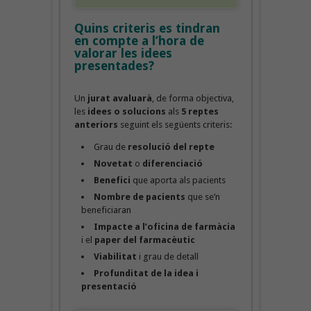
Quins criteris es tindran
en compte a l’hora de
valorar les idees
presentades?
Un
jurat avaluarà
, de forma objectiva,
les
idees o solucions
als
5 reptes
anteriors
seguint els següents criteris:
Grau de
resolució del repte
Novetat
o
diferenciació
Benefici
que aporta als pacients
Nombre de pacients
que se’n
beneficiaran
Impacte a l’oficina de farmàcia
i el
paper del farmacèutic
Viabilitat
i grau de detall
Profunditat de la idea i
presentació