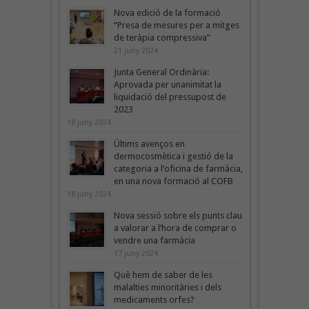
Nova edició de la formació
“Presa de mesures per a mitges
de teràpia compressiva”
21 juny 2024
Junta General Ordinària:
Aprovada per unanimitat la
liquidació del pressupost de
2023
18 juny 2024
Últims avenços en
dermocosmètica i gestió de la
categoria a l’oficina de farmàcia,
en una nova formació al COFB
18 juny 2024
Nova sessió sobre els punts clau
a valorar a l’hora de comprar o
vendre una farmàcia
17 juny 2024
Què hem de saber de les
malalties minoritàries i dels
medicaments orfes?