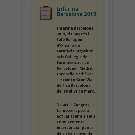
Infarma
Barcelona 2019
Infarma Barcelona
2019
, el
Congrés i
Saló Europeu
d’Oficina de
Farmàcia
organitzat
pels
Col·legis de
Farmacèutics de
Barcelona i Madrid i
Interalia
, tindrà lloc
al
recinte Gran Via
de Fira Barcelona
del 19 al 21 de març
.
Durant el
Congrés
, el
farmacèutic podrà
actualitzar els seus
coneixements
i
intercanviar punts
de vista
a través de