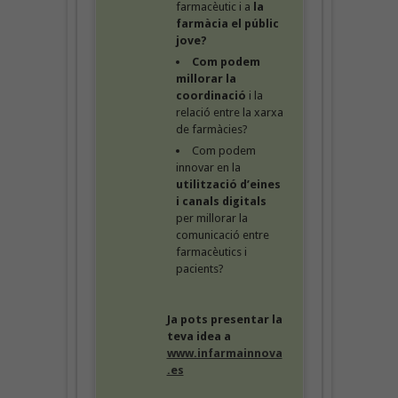
farmacèutic i a
la
farmàcia el públic
jove?
Com podem
millorar la
coordinació
i la
relació entre la xarxa
de farmàcies?
Com podem
innovar en la
utilització d’eines
i canals digitals
per millorar la
comunicació entre
farmacèutics i
pacients?
Ja pots presentar la
teva idea a
www.infarmainnova
.es