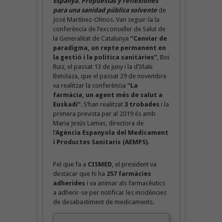
Espanya.
Propuestas y reflexiones
para una sanidad pública solvente
de
José Martínez-Olmos. Van seguir-la la
conferència de l’exconseller de Salut de
la Generalitat de Catalunya
“Canviar de
paradigma, un repte permanent en
la gestió i la política sanitàries”
, Boi
Ruiz, el passat 13 de juny i la d’Iñaki
Betolaza, que el passat 29 de novembre
va realitzar la conferència
“La
farmàcia, un agent més de salut a
Euskadi”
.
S’han realitzat
3 trobades
i la
primera prevista per al 2019 és amb
Maria Jesús Lamas, directora de
l’
Agència Espanyola del Medicament
i Productes Sanitaris (AEMPS)
.
Pel que fa a
CISMED
, el president va
destacar que hi ha
257 farmàcies
adherides
i va animar als farmacèutics
a adherir-se per notificar les incidències
de desabastiment de medicaments.