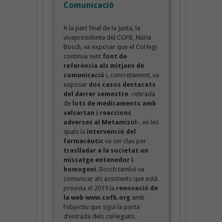
Comunicació
A la part final de la Junta, la
vicepresidenta del COFB, Núria
Bosch, va exposar que el Col·legi
continua sent
font de
referència als mitjans de
comunicació
i, concretament, va
exposar
dos casos destacats
del darrer semestre
-retirada
de
lots de medicaments amb
valsartan i reaccions
adverses al Metamizol-
, en les
quals la
intervenció del
farmacèutic
va ser clau per
traslladar a la societat un
missatge entenedor i
homogeni
. Bosch també va
comunicar als assistents que està
prevista el 2019 la
renovació de
la web www.cofb.org
amb
l’objectiu que sigui la porta
d’entrada dels col·legiats.