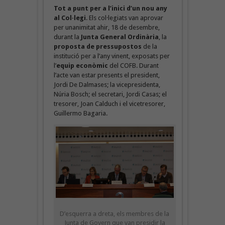
Tot a punt per a l’inici d’un nou any
al Col·legi
. Els col·legiats van aprovar
per unanimitat ahir, 18 de desembre,
durant la
Junta General Ordinària
, la
proposta de pressupostos
de la
institució per a l’any vinent, exposats per
l’
equip econòmic
del COFB. Durant
l’acte van estar presents el president,
Jordi De Dalmases; la vicepresidenta,
Núria Bosch; el secretari, Jordi Casas; el
tresorer, Joan Calduch i el vicetresorer,
Guillermo Bagaria.
D’esquerra a dreta, els membres de la
Junta de Govern que van presidir la