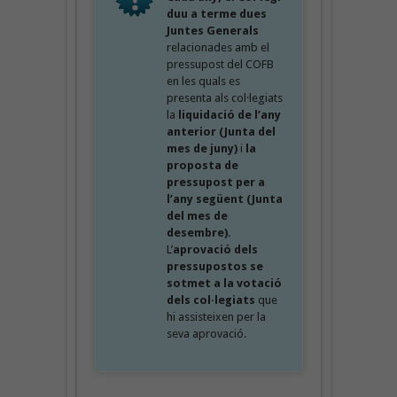
duu a terme dues
Juntes Generals
relacionades amb el
pressupost del COFB
en les quals es
presenta als col·legiats
la
liquidació de l’any
anterior (Junta del
mes de juny)
i
la
proposta de
pressupost per a
l’any següent (Junta
del mes de
desembre)
.
L’
aprovació dels
pressupostos se
sotmet a la votació
dels col·legiats
que
hi assisteixen per la
seva aprovació.