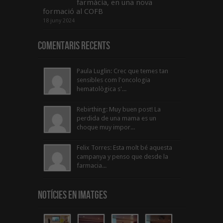
farmàcia, en una nova
formació al COFB
18 juny 2024
Comentaris Recents
Paula Luglin: Crec que temes tan
sensibles com l'oncologia
hematològica s'...
Rebirthing: Muy buen post! La
perdida de una mama es un
choque muy impor...
Felix Torres: Esta molt bé aquesta
campanya y penso que desde la
farmacia...
Notícies en Imatges