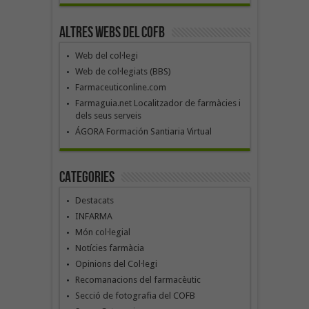
Altres webs del COFB
Web del col·legi
Web de col·legiats (BBS)
Farmaceuticonline.com
Farmaguia.net Localitzador de farmàcies i
dels seus serveis
ÁGORA Formación Santiaria Virtual
Categories
Destacats
INFARMA
Món col·legial
Notícies farmàcia
Opinions del Col·legi
Recomanacions del farmacèutic
Secció de fotografia del COFB