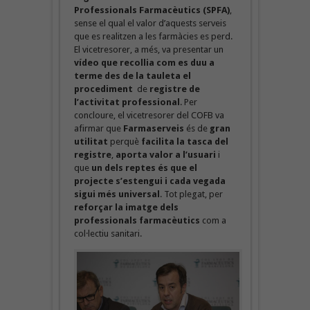
Professionals Farmacèutics (SPFA)
,
sense el qual el valor d’aquests serveis
que es realitzen a les farmàcies es perd.
El vicetresorer, a més, va presentar un
vídeo
que recollia com es duu a
terme des de la tauleta el
procediment
de
registre de
l’activitat professional
. Per
concloure, el vicetresorer del COFB va
afirmar que
Farmaserveis
és de
gran
utilitat
perquè
facilita la tasca del
registre
,
aporta valor a l’usuari
i
que
un dels reptes és que el
projecte s’estengui i cada vegada
sigui més universal
. Tot plegat, per
reforçar la imatge dels
professionals farmacèutics
com a
col·lectiu sanitari.