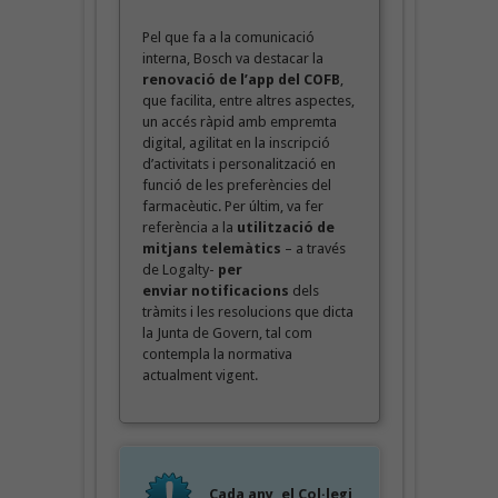
Pel que fa a la comunicació
interna, Bosch va destacar la
renovació de l’app
del COFB
,
que facilita, entre altres aspectes,
un accés ràpid amb empremta
digital, agilitat en la inscripció
d’activitats i personalització en
funció de les preferències del
farmacèutic. Per últim, va fer
referència a la
utilització de
mitjans telemàtics
– a través
de Logalty-
per
enviar notificacions
dels
tràmits i les resolucions que dicta
la Junta de Govern, tal com
contempla la normativa
actualment vigent.
Cada any, el Col·legi