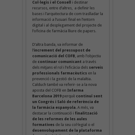
Col·legis i el Consell
i destinar
recursos, entre d’altres, a definir les
bases i l’arquitectura de com traslladar la
informació a l’usuari final en l’entorn
digital i al desplegament del projecte de
l’oficina de farmàcia lliure de papers.
D’altra banda, va informar de
l’
increment del pressupost de
comunicació del COFB
, amb l’objectiu
de
continuar comunicant
a través
dels mitjans el rol i l’eficàcia dels
serveis
professionals farmacèutics
en la
prevenció i la gestió de la malaltia.
Calduch també va referir-se a la nova
aposta del COFB en
Infarma
Barcelona 2019
perquè
continuï sent
un Congrés i Saló de referència de
la farmàcia espanyola
. A més, va
destacar la continuació i
finalització
de les reformes de les aules
formatives
de la seu col·legial o el
desenvolupament de la plataforma