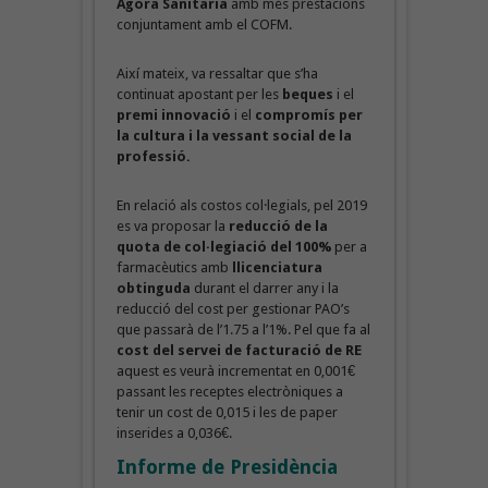
Àgora
Sanitària
amb més prestacions
conjuntament amb el COFM.
Així mateix, va ressaltar que s’ha
continuat apostant per les
beques
i el
premi innovació
i el
compromís per
la cultura i la vessant social de la
professió.
En relació als costos col·legials, pel 2019
es va proposar la
reducció de la
quota de col·legiació del 100%
per a
farmacèutics amb
llicenciatura
obtinguda
durant el darrer any i la
reducció del cost per gestionar PAO’s
que passarà de l’1.75 a l’1%. Pel que fa al
cost del servei de facturació de RE
aquest es veurà incrementat en 0,001€
passant les receptes electròniques a
tenir un cost de 0,015 i les de paper
inserides a 0,036€.
Informe de Presidència