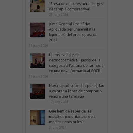
“Presa de mesures per a mitges
de teràpia compressiva”
21 juny 2024
Junta General Ordinària:
Aprovada per unanimitat la
liquidació del pressupost de
2023
18 juny 2024
Últims avenços en
dermocosmètica i gestió de la
categoria a l’oficina de farmàcia,
en una nova formació al COFB
18 juny 2024
Nova sessió sobre els punts clau
a valorar a l’hora de comprar o
vendre una farmàcia
17 juny 2024
Què hem de saber de les
malalties minoritàries i dels
medicaments orfes?
3 juny 2024