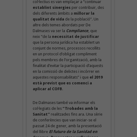
col·lectius es van emplaçar a “continuar
establint sinergies
per contribuir, des
dels diferents àmbits a
millorar la
qualitat de vida
de la població”. Un
altre dels temes abordats per De
Dalmases va ser la
Compliance
, que
neix “de la
necessitat de justificar
que la persona jurídica ha establert un
conjunt de normes, processos recollits
en un protocol d’obligat compliment
pels membres de l’organització, amb la
finalitat d’evitar la participació d’aquests
en la comissió de delictes i incórrer en
aquestes responsabilitats” i que
el 2019
està previst que es comenci a
aplicar al COFB
.
De Dalmases també va informar els
col·legiats de les
“Trobades amb la
Sanitat”
realitzades fins ara. Una sèrie
de conferències que van iniciar-se el
passat 24 de gener, amb la presentació
del llibre
El futuro de la Sanidad en