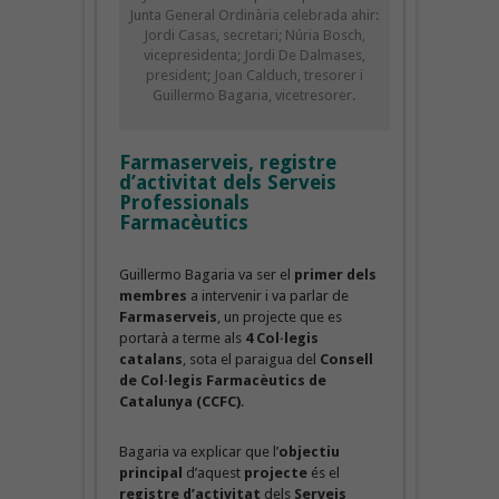
Junta General Ordinària celebrada ahir:
Jordi Casas, secretari; Núria Bosch,
vicepresidenta; Jordi De Dalmases,
president; Joan Calduch, tresorer i
Guillermo Bagaria, vicetresorer.
Farmaserveis, registre
d’activitat dels Serveis
Professionals
Farmacèutics
Guillermo Bagaria va ser el
primer dels
membres
a intervenir i va parlar de
Farmaserveis
, un projecte que es
portarà a terme als
4 Col·legis
catalans
, sota el paraigua del
Consell
de Col·legis Farmacèutics de
Catalunya (CCFC)
.
Bagaria va explicar que l’
objectiu
principal
d’aquest
projecte
és el
registre d’activitat
dels
Serveis