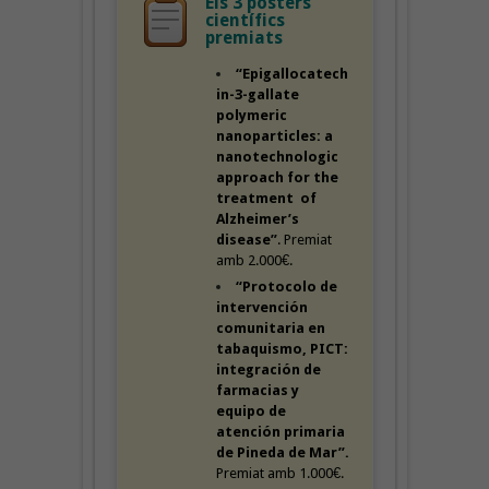
Els 3 pòsters
científics
premiats
“Epigallocatech
in-3-gallate
polymeric
nanoparticles: a
nanotechnologic
approach for the
treatment of
Alzheimer’s
disease”
. Premiat
amb 2.000€.
“Protocolo de
intervención
comunitaria en
tabaquismo, PICT:
integración de
farmacias y
equipo de
atención primaria
de Pineda de Mar”.
Premiat amb 1.000€.