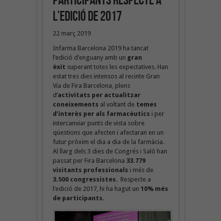
participants respecte a
l’edició de 2017
22 març 2019
Infarma Barcelona 2019 ha tancat
l’edició d’enguany amb un
gran
èxit
superant totes les expectatives. Han
estat tres dies intensos al recinte Gran
Via de Fira Barcelona, plens
d’
activitats per actualitzar
coneixements
al voltant de
temes
d’interès per als farmacèutics
i per
intercanviar punts de vista sobre
qüestions que afecten i afectaran en un
futur pròxim el dia a dia de la farmàcia.
Al llarg dels 3 dies de Congrés i Saló han
passat per Fira Barcelona
33.779
visitants professionals
i més de
3.500 congressistes
. Respecte a
l’edició de 2017, hi ha hagut un
10% més
de participants
.