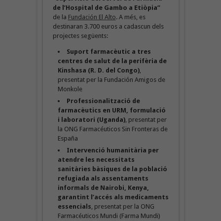
de l’Hospital de Gambo a Etiòpia”
de la
Fundación El Alto
. A més, es
destinaran 3.700 euros a cadascun dels
projectes següents:
Suport farmacèutic a tres
centres de salut de la perifèria de
Kinshasa (R. D. del Congo)
,
presentat per la Fundación Amigos de
Monkole
Professionalització de
farmacèutics en URM, formulació
i laboratori (Uganda)
, presentat per
la ONG Farmacéuticos Sin Fronteras de
España
Intervenció humanitària per
atendre les necessitats
sanitàries bàsiques de la població
refugiada als assentaments
informals de Nairobi, Kenya,
garantint l’accés als medicaments
essencials
, presentat per la ONG
Farmacéuticos Mundi (Farma Mundi)