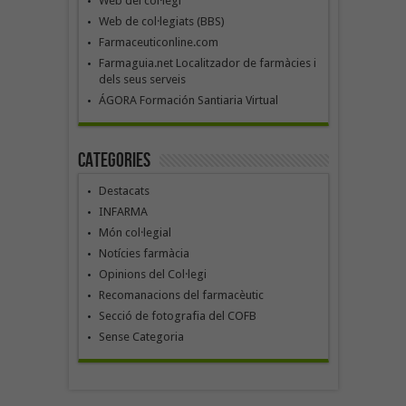
Web del col·legi
Web de col·legiats (BBS)
Farmaceuticonline.com
Farmaguia.net Localitzador de farmàcies i
dels seus serveis
ÁGORA Formación Santiaria Virtual
Categories
Destacats
INFARMA
Món col·legial
Notícies farmàcia
Opinions del Col·legi
Recomanacions del farmacèutic
Secció de fotografia del COFB
Sense Categoria