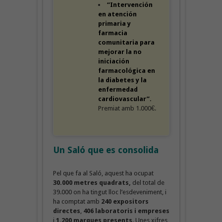
“Intervención
en atención
primaria y
farmacia
comunitaria para
mejorar la no
iniciación
farmacológica en
la diabetes y la
enfermedad
cardiovascular”.
Premiat amb 1.000€.
Un Saló que es consolida
Pel que fa al Saló, aquest ha ocupat
30.000 metres quadrats,
del total de
39.000 on ha tingut lloc l’esdeveniment, i
ha comptat amb
240 expositors
directes
,
406 laboratoris i empreses
i
1.200 marques presents
. Unes xifres