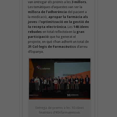
van entregar els premis a les
3 millors
.
Les temàtiques d’aquestes van ser la
millora de l’adherència
del pacient a
la medicació,
apropar la farmàcia als
joves
i l’
optimització en la gestió de
la recepta electrònica
. Les
148 idees
rebudes
en total reflecteixen la
gran
participació
que ha generat el
projecte, en què s’han adherit un total de
31 Col·legis de Farmacèutics
d’arreu
d’Espanya.
Entrega de premis a les 10 idees
finalistes d’#Infarmainnova.