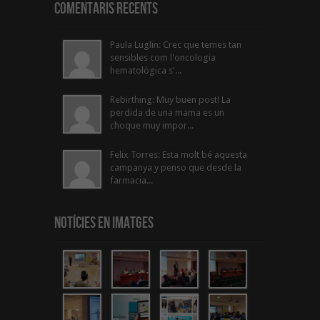
Comentaris Recents
Paula Luglin: Crec que temes tan
sensibles com l'oncologia
hematològica s'...
Rebirthing: Muy buen post! La
perdida de una mama es un
choque muy impor...
Felix Torres: Esta molt bé aquesta
campanya y penso que desde la
farmacia...
Notícies en Imatges