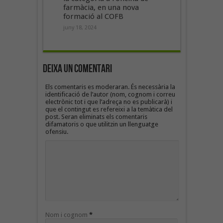
farmàcia, en una nova
formació al COFB
juny 18, 2024
Deixa un Comentari
Els comentaris es moderaran. És necessària la
identificació de l’autor (nom, cognom i correu
electrònic tot i que l’adreça no es publicarà) i
que el contingut es refereixi a la temàtica del
post. Seran eliminats els comentaris
difamatoris o que utilitzin un llenguatge
ofensiu.
Nom i cognom
*