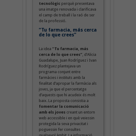
tecnològic
perquè presentava
una imatge renovada i clarificava
el camp de treball i la raó de ser
de la professió.
“Tu farmacia, más cerca
de lo que crees”
La idea
“Tu farmacia, más
cerca de lo que crees”
, d’Alicia
Guadalupe, Juan Rodríguez i Ivan
Rodríguez plantejava un
programa conjunt entre
farmàcies i instituts amb la
finalitat d’apropar la farmàcia als
joves, ja que el percentatge
d’aquests que hi acudeix és molt
baix. La proposta consistia a
fomentar la comunicació
amb els joves
creant un entorn
web accessible i en què veiessin
protegida la seva privacitat i
poguessin fer consultes
qualsevol àmbit. La informació