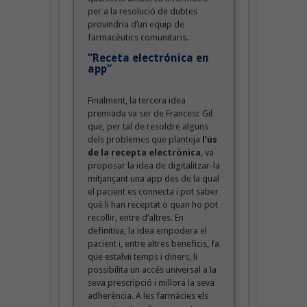
per a la resolució de dubtes
provindria d’un equip de
farmacèutics comunitaris.
“Receta electrónica en
app”
Finalment, la tercera idea
premiada va ser de Francesc Gil
que, per tal de resoldre alguns
dels problemes que planteja
l’ús
de la recepta electrònica
, va
proposar la idea de digitalitzar-la
mitjançant una app des de la qual
el pacient es connecta i pot saber
què li han receptat o quan ho pot
recollir, entre d’altres. En
definitiva, la idea empodera el
pacient i, entre altres beneficis, fa
que estalviï temps i diners, li
possibilita un accés universal a la
seva prescripció i millora la seva
adherència. A les farmàcies els