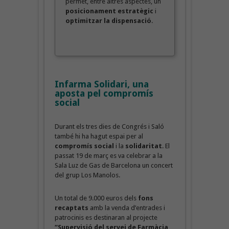
permet, entre altres aspectes, un
posicionament estratègic
i
optimitzar la dispensació
.
Infarma Solidari, una
aposta pel compromís
social
Durant els tres dies de Congrés i Saló
també hi ha hagut espai per al
compromís social
i la
solidaritat
. El
passat 19 de març es va celebrar a la
Sala Luz de Gas de Barcelona un concert
del grup Los Manolos.
Un total de 9.000 euros dels
fons
recaptats
amb la venda d’entrades i
patrocinis es destinaran al projecte
“Supervisió del servei de Farmàcia