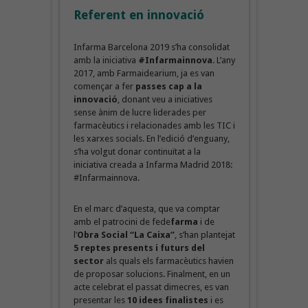
Referent en innovació
Infarma Barcelona 2019 s’ha consolidat
amb la iniciativa
#Infarmainnova
. L’any
2017, amb Farmaidearium, ja es van
començar a fer
passes cap a la
innovació
, donant veu a iniciatives
sense ànim de lucre liderades per
farmacèutics i relacionades amb les TIC i
les xarxes socials. En l’edició d’enguany,
s’ha volgut donar continuïtat a la
iniciativa creada a Infarma Madrid 2018:
#Infarmainnova.
En el marc d’aquesta, que va comptar
amb el patrocini de fede
farma
i de
l’
Obra Social “La Caixa”
, s’han plantejat
5 reptes presents i futurs del
sector
als quals els farmacèutics havien
de proposar solucions. Finalment, en un
acte celebrat el passat dimecres, es van
presentar les
10 idees finalistes
i es