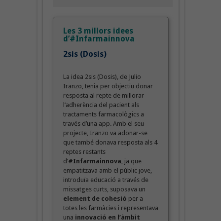
Les 3 millors idees
d’#Infarmainnova
2sis (Dosis)
La idea 2sis (Dosis), de Julio
Iranzo, tenia per objectiu donar
resposta al repte de millorar
l’adherència del pacient als
tractaments farmacològics a
través d’una app. Amb el seu
projecte, Iranzo va adonar-se
que també donava resposta als 4
reptes restants
d’
#Infarmainnova
, ja que
empatitzava amb el públic jove,
introduïa educació a través de
missatges curts, suposava un
element de cohesió
per a
totes les farmàcies i representava
una
innovació en l’àmbit