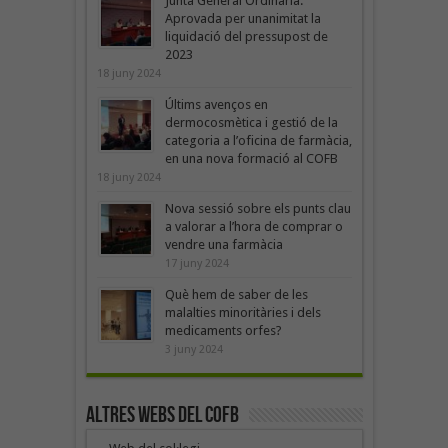
Junta General Ordinària:
Aprovada per unanimitat la
liquidació del pressupost de
2023
18 juny 2024
Últims avenços en
dermocosmètica i gestió de la
categoria a l’oficina de farmàcia,
en una nova formació al COFB
18 juny 2024
Nova sessió sobre els punts clau
a valorar a l’hora de comprar o
vendre una farmàcia
17 juny 2024
Què hem de saber de les
malalties minoritàries i dels
medicaments orfes?
3 juny 2024
Altres webs del COFB