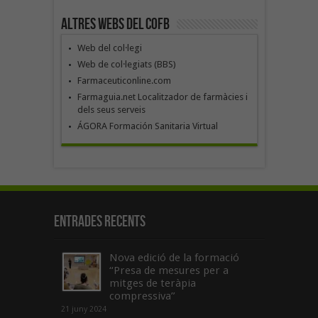
Altres webs del COFB
Web del col·legi
Web de col·legiats (BBS)
Farmaceuticonline.com
Farmaguia.net Localitzador de farmàcies i
dels seus serveis
ÁGORA Formación Sanitaria Virtual
Entrades recents
Nova edició de la formació
“Presa de mesures per a
mitges de teràpia
compressiva”
21 juny 2024