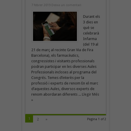
7 febrer 2019
Deixa un comentari
Durant els
3 dies en
què se
celebrarà
Infarma
(del 19 al
21 de març al recinte Gran Via de Fira
Barcelona), els farmacèutics,
congressistes i visitants professionals
podran participar en les diverses Aules
Professionals incloses al programa del
Congrés. Temes d’interès per la
professió i experts de renom En el marc
d’aquestes Aules, diversos experts de
renom abordaran diferents ...
Llegir Més
»
1
2
»
Pàgina 1 of 2