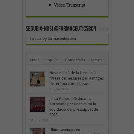
SEGUEIX-NOS! @farmaceuticsbcn
Tweets by farmaceuticsbcn
Nous
Popular
Comentaris
Temes
Nova edició de la formació
“Presa de mesures per a mitges
de teràpia compressiva”
21 juny 2024
Junta General Ordinària:
Aprovada per unanimitat la
liquidació del pressupost de
2023
18 juny 2024
Últims avenços en