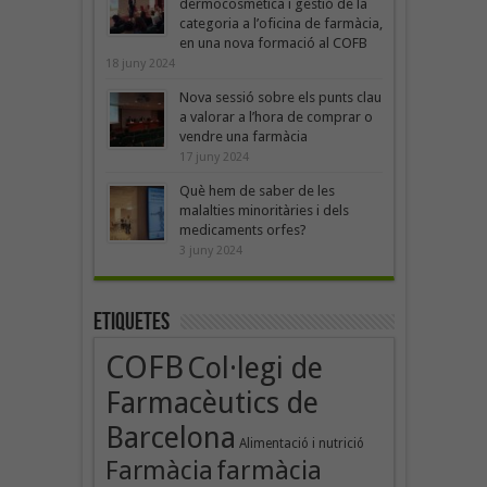
dermocosmètica i gestió de la
categoria a l’oficina de farmàcia,
en una nova formació al COFB
18 juny 2024
Nova sessió sobre els punts clau
a valorar a l’hora de comprar o
vendre una farmàcia
17 juny 2024
Què hem de saber de les
malalties minoritàries i dels
medicaments orfes?
3 juny 2024
Etiquetes
COFB
Col·legi de
Farmacèutics de
Barcelona
Alimentació i nutrició
Farmàcia
farmàcia