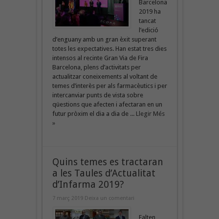
Barcelona
2019 ha
tancat
l’edició
d’enguany amb un gran èxit superant
totes les expectatives. Han estat tres dies
intensos al recinte Gran Via de Fira
Barcelona, plens d’activitats per
actualitzar coneixements al voltant de
temes d’interès per als farmacèutics i per
intercanviar punts de vista sobre
qüestions que afecten i afectaran en un
futur pròxim el dia a dia de ...
Llegir Més
»
Quins temes es tractaran
a les Taules d’Actualitat
d’Infarma 2019?
7 març 2019
Deixa un comentari
Falten