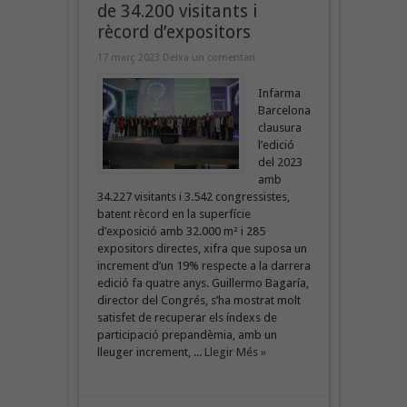
de 34.200 visitants i
rècord d’expositors
17 març 2023
Deixa un comentari
Infarma
Barcelona
clausura
l’edició
del 2023
amb
34.227 visitants i 3.542 congressistes,
batent rècord en la superfície
d’exposició amb 32.000 m² i 285
expositors directes, xifra que suposa un
increment d’un 19% respecte a la darrera
edició fa quatre anys. Guillermo Bagaría,
director del Congrés, s’ha mostrat molt
satisfet de recuperar els índexs de
participació prepandèmia, amb un
lleuger increment, ...
Llegir Més »