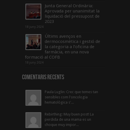
Junta General Ordinària:
Aprovada per unanimitat la
liquidació del pressupost de
2023
18 juny 2024
Últims avenços en
dermocosmètica i gestió de
la categoria a l’oficina de
farmàcia, en una nova
formació al COFB
18 juny 2024
Comentaris Recents
Paula Luglin: Crec que temes tan
sensibles com l'oncologia
hematològica s'...
Rebirthing: Muy buen post! La
perdida de una mama es un
choque muy impor...