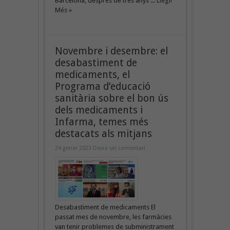
Barcelona, després de tres anys ...
Llegir
Més »
Novembre i desembre: el
desabastiment de
medicaments, el
Programa d’educació
sanitària sobre el bon ús
dels medicaments i
Infarma, temes més
destacats als mitjans
24 gener 2023
Deixa un comentari
Desabastiment de medicaments El
passat mes de novembre, les farmàcies
van tenir problemes de subministrament