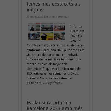
temes més destacats als
mitjans
30 maig 2023
Deixa un comentari
Infarma
Barcelona
2023 Els
dies 14,
15 i 16 de març va tenir lloc la celebració
d’Infarma Barcelona 2023 al recinte Gran
Via de Fira de Barcelona. La Trobada
Europea de Farmàcia va tenir una forta
repercussió en els mitjans de
comunicació, que van publicar més de
380 notícies en les setmanes prèvies,
durant el Congrés i les setmanes
posteriors. ...
Llegir Més »
Es clausura Infarma
Barcelona 2023 amb més