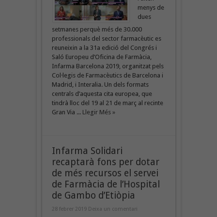
menys de
dues
setmanes perquè més de 30.000
professionals del sector farmacèutic es
reuneixin a la 31a edició del Congrés i
Saló Europeu d’Oficina de Farmàcia,
Infarma Barcelona 2019, organitzat pels
Col·legis de Farmacèutics de Barcelona i
Madrid, i Interalia. Un dels formats
centrals d’aquesta cita europea, que
tindrà lloc del 19 al 21 de març al recinte
Gran Via ...
Llegir Més »
Infarma Solidari
recaptarà fons per dotar
de més recursos el servei
de Farmàcia de l’Hospital
de Gambo d’Etiòpia
28 febrer 2019
Deixa un comentari