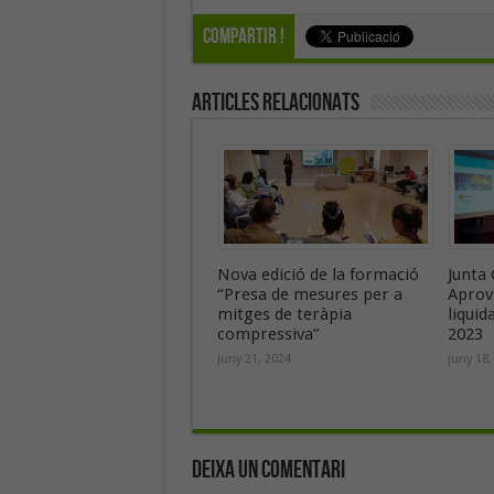
Compartir !
Articles Relacionats
Nova edició de la formació
Junta 
“Presa de mesures per a
Aprov
mitges de teràpia
liquid
compressiva”
2023
juny 21, 2024
juny 18,
Deixa un Comentari