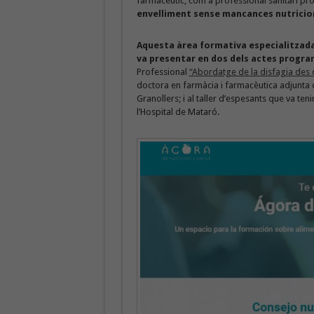
farmacèutic, com a professional sanitari pro
envelliment sense mancances nutricio
Aquesta àrea formativa especialitzada 
va presentar en dos dels actes progra
Professional
“Abordatge de la disfagia des 
doctora en farmàcia i farmacèutica adjunta d
Granollers; i al taller d’espesants que va ten
l’Hospital de Mataró.