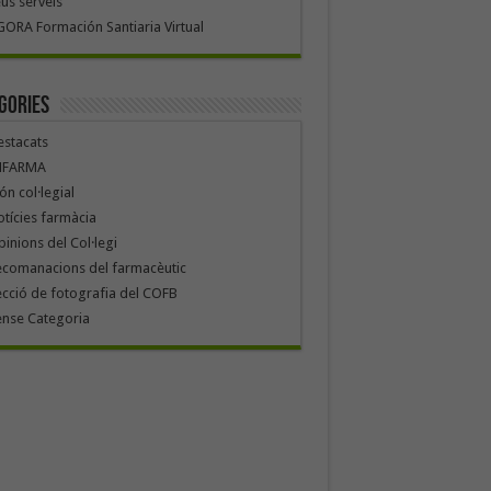
us serveis
ORA Formación Santiaria Virtual
gories
stacats
NFARMA
n col·legial
tícies farmàcia
inions del Col·legi
ecomanacions del farmacèutic
cció de fotografia del COFB
ense Categoria