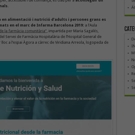
per, accessible i de confiança, és clau per a
aconseguir un
se
nals
.
ÁG
en alimentació i nutrició d’adults i persones grans es
mats en el marc de Infarma Barcelona 2019:
a l’Aula
Cate
de la farmàcia comunitària”
, impartida per Maria Sagalés,
el Servei de Farmàcia Hospitalària de l’Hospital General de
De
ir lloc a l’espai Àgora a càrrec de Viridiana Arreola, logopeda de
I
Mó
No
Op
R
Se
S