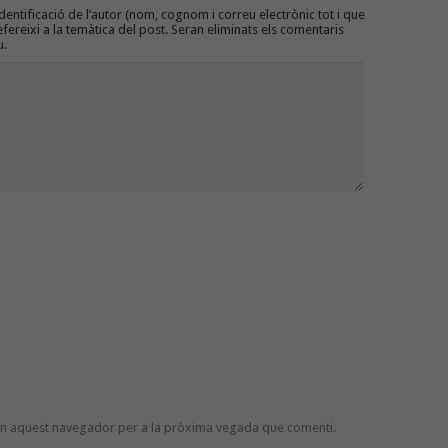
entificació de l’autor (nom, cognom i correu electrònic tot i que
efereixi a la temàtica del post. Seran eliminats els comentaris
u.
 en aquest navegador per a la pròxima vegada que comenti.