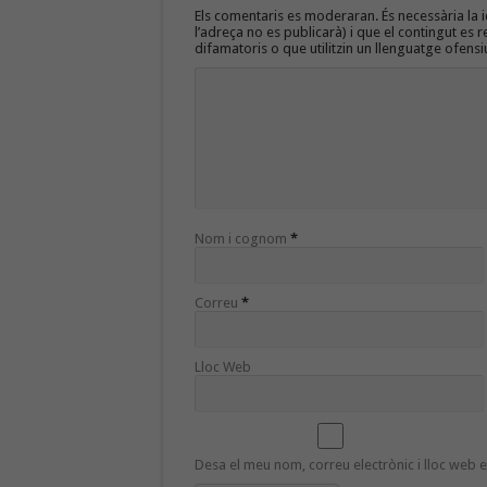
Els comentaris es moderaran. És necessària la id
l’adreça no es publicarà) i que el contingut es r
difamatoris o que utilitzin un llenguatge ofensi
Nom i cognom
*
Correu
*
Lloc Web
Desa el meu nom, correu electrònic i lloc web