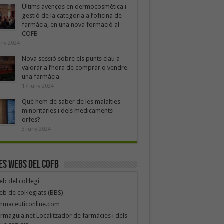
Últims avenços en dermocosmètica i
gestió de la categoria a l’oficina de
farmàcia, en una nova formació al
COFB
uny 2024
Nova sessió sobre els punts clau a
valorar a l’hora de comprar o vendre
una farmàcia
17 juny 2024
Què hem de saber de les malalties
minoritàries i dels medicaments
orfes?
3 juny 2024
es webs del COFB
b del col·legi
b de col·legiats (BBS)
armaceuticonline.com
rmaguia.net Localitzador de farmàcies i dels