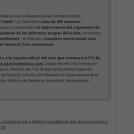
osada en marxa d’aquesta àrea formativa titulat
 l’adult”
, ja s’han inscrit
més de 350 alumnes
i
ines per a comprendre
la importància del seguiment de
udables en les diferents etapes de la vida
, reconèixer
envelliment
, resoldre les
consultes nutricionals més
r l’exercici físic recomanat
.
e’s a la segona edició del curs que començarà l’11 de
.agorasanitaria.com
.
L’equip docent està format per
tació i Nutrició del COF de Barcelona; María Izquierdo,
de Nutrició, Ciències de l’Alimentació i Gastronomia de la
lar d’oficina de farmàcia i Anna Paré, farmacèutica i
 col·laboren per a millorar la qualitat de vida de les persones a
018)