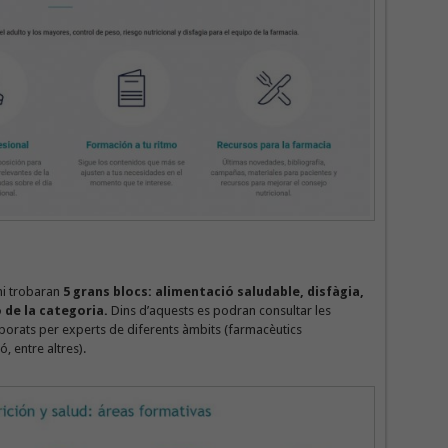
 hi trobaran
5 grans blocs: alimentació saludable, disfàgia,
ó de la categoria.
Dins d’aquests es podran consultar les
laborats per experts de diferents àmbits (farmacèutics
, entre altres).