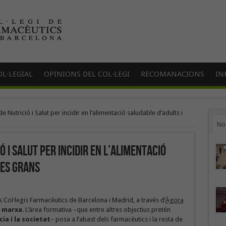
L·LEGIAL
OPINIONS DEL COL·LEGI
RECOMANACIONS
IN
 Nutrició i Salut per incidir en l’alimentació saludable d’adults i
No
 i Salut per incidir en l’alimentació
nes grans
Col·legis Farmacèutics de Barcelona i Madrid, a través d’
Àgora
n marxa
. L’àrea formativa –que entre altres objectius pretén
cia i la societat
– posa a l’abast dels farmacèutics i la resta de