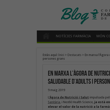
NOTÍCIES FARMÀCIA
MÓN CO
Estàs aquí:
Inici
>
Destacats
>
En marxa l’Àgora de
persones grans
En marxa l’Àgora de Nutrició
saludable d’adults i perso
9 maig 2019
L’
Àgora de Nutrició i Salut
impulsada pels 
Sanitària
, i Nestlé Health Science,
ja està e
elevar el valor de la nutrició a la farmà