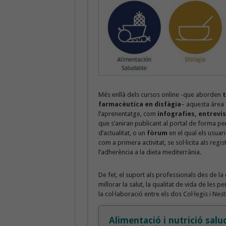
Més enllà dels cursos online -que aborden
t
farmacèutica en disfàgia
– aquesta àrea 
l’aprenentatge, com
infografies, entrevis
que s’aniran publicant al portal de forma pe
d’actualitat, o un
fòrum
en el qual els usua
com a primera activitat, se sol·licita als reg
l’adherència a la dieta mediterrània.
De fet, el suport als professionals des de la
millorar la salut, la qualitat de vida de les p
la col·laboració entre els dos Col·legis i Nest
Alimentació i nutrició salu