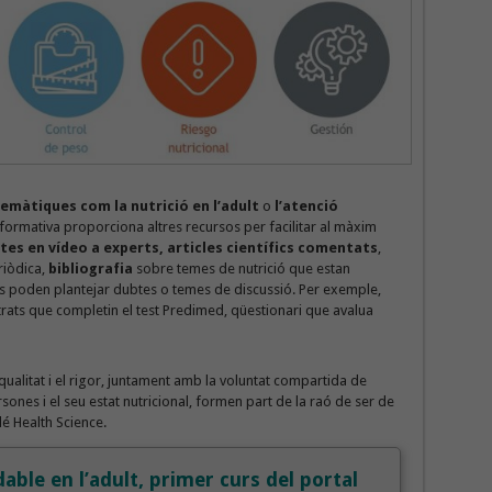
emàtiques com la nutrició en l’adult
o
l’atenció
formativa proporciona altres recursos per facilitar al màxim
tes en vídeo a experts, articles científics comentats
,
riòdica,
bibliografia
sobre temes de nutrició que estan
ris poden plantejar dubtes o temes de discussió. Per exemple,
istrats que completin el test Predimed, qüestionari que avalua
 qualitat i el rigor, juntament amb la voluntat compartida de
ersones i el seu estat nutricional, formen part de la raó de ser de
lé Health Science.
dable en l’adult, primer curs del portal