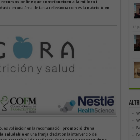
 recursos online que contribueixen a la millora i
cèutic
en una àrea de tanta rellevància com és la
nutrició en
18 j
Altr
We
We
F
 es vol incidir en la recomanació i
promoció d’una
ida saludable
en una franja d’edat on la intervenció del
Fa