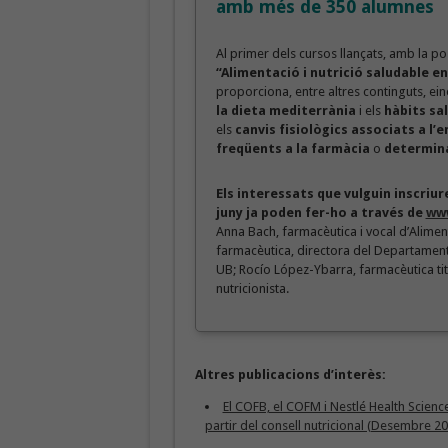
amb més de 350 alumnes
Al primer dels cursos llançats, amb la p
“Alimentació i nutrició saludable en
proporciona, entre altres continguts, e
la dieta mediterrània
i els
hàbits sal
els
canvis fisiològics associats a l’
freqüents a la farmàcia
o
determina
Els interessats que vulguin inscriur
juny ja poden fer-ho a través de
www
Anna Bach, farmacèutica i vocal d’Alimen
farmacèutica, directora del Departament 
UB; Rocío López-Ybarra, farmacèutica titu
nutricionista.
Altres publicacions d’interès:
El COFB, el COFM i Nestlé Health Science
partir del consell nutricional (Desembre 2