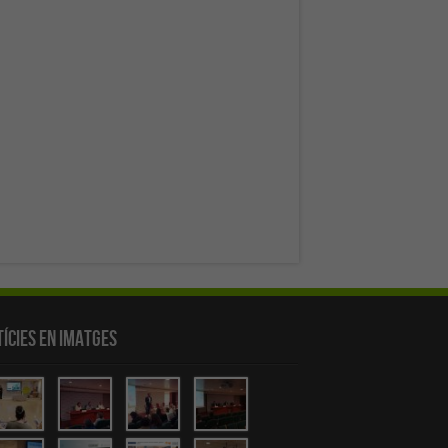
ícies en Imatges