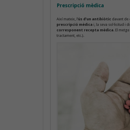
Prescripció mèdica
Així mateix, l’
ús d’un antibiòtic
davant de 
prescripció mèdica
i, la seva sol·licitud 
corresponent recepta mèdica
. El metge
tractament, etc.).