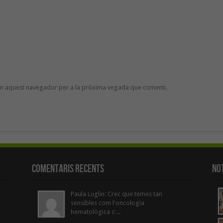
 en aquest navegador per a la pròxima vegada que comenti.
Comentaris Recents
Not
Paula Luglin: Crec que temes tan
sensibles com l'oncologia
hematològica s'...