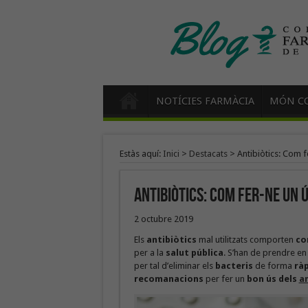
NOTÍCIES FARMÀCIA
MÓN CO
Estàs aquí:
Inici
>
Destacats
>
Antibiòtics: Com f
Antibiòtics: Com fer-ne un 
2 octubre 2019
Els
antibiòtics
mal utilitzats comporten
co
per a la
salut pública
. S’han de prendre en
per tal d’eliminar els
bacteris
de forma
rà
recomanacions
per fer un
bon ús dels
an