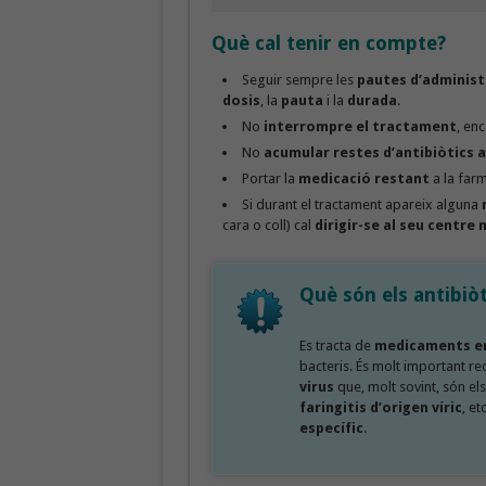
Què cal tenir en compte?
Seguir sempre les
pautes d’administ
dosis
, la
pauta
i la
durada
.
No
interrompre el tractament
, en
No
acumular restes d’antibiòtics a
Portar la
medicació restant
a la farm
Si durant el tractament apareix alguna
cara o coll) cal
dirigir-se al seu centre
Què són els antibiòt
Es tracta de
medicaments em
bacteris. És molt important re
virus
que, molt sovint, són el
faringitis d’origen víric
, et
específic
.