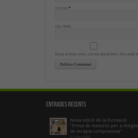
Correu
*
Lloc Web
Desa el meu nom, correu electrònic i lloc web
Entrades recents
Nova edició de la formació
“Presa de mesures per a mitges
de teràpia compressiva”
21 juny 2024