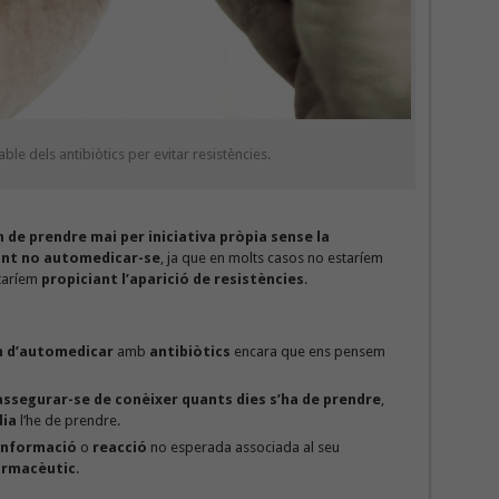
ble dels antibiòtics per evitar resistències.
n de prendre mai per iniciativa pròpia
sense la
nt no automedicar-se
, ja que en molts casos no estaríem
staríem
propiciant l’aparició de resistències
.
m d’automedicar
amb
antibiòtics
encara que ens pensem
assegurar-se de conèixer quants dies s’ha de prendre
,
dia
l’he de prendre.
informació
o
reacció
no esperada associada al seu
armacèutic
.