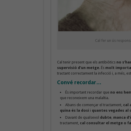
Cal fer un ús responsa
Cal tenir present que els antibiòtics
no s’ha
supervisió d’un metge
. És
molt importa
tractant correctament la infecció i, a més, e
Convé recordar…
És important recordar que
no ens he
que reconeixem una malaltia.
Abans de començar el tractament,
cal 
quina és la dosi
i
quantes vegades al 
Davant de qualsevol
dubte
,
manca d’
tractament,
cal consultar el metge o f