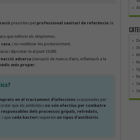
se
ÁG
ració
prescrites pel
professional sanitari de referència
: la
Cate
cara que millorin els símptomes.
De
 casa
, i no reutilitzar-les posteriorment.
I
àcia i dipositar-la al punt SIGRE.
Mó
reacció adversa
(sensació de manca d’aire, inflamació a la
No
 mèdic més proper
.
Op
R
Se
ics?
S
prats en el tractament d’infeccions
ocasionades per
cordar que els antibiòtics
no són efectius per combatre
s
responsables dels processos gripals, refredats,
c. i que
cada bacteri
requereix
un tipus d’antibiòtic