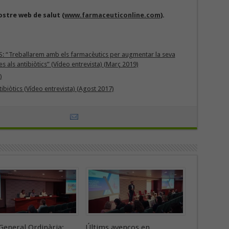
nostre web de salut (
www.farmaceuticonline.com
).
S: “Treballarem amb els farmacèutics per augmentar la seva
ies als antibiòtics” (Vídeo entrevista) (Març 2019)
)
ntibiòtics (Vídeo entrevista) (Agost 2017)
General Ordinària:
Últims avenços en