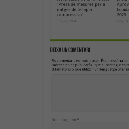
“Presa de mesures per a
Aprov
mitges de teràpia
liquid
compressiva”
2023
juny 21, 2024
juny 18,
Deixa un Comentari
Els comentaris es moderaran. És necessària la id
l’adreça no es publicarà) i que el contingut es r
difamatoris o que utilitzin un llenguatge ofensi
Nom i cognom
*