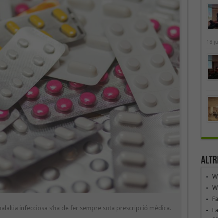
18 j
Altr
We
We
F
malaltia infecciosa s’ha de fer sempre sota prescripció mèdica.
Fa