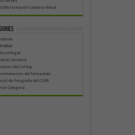
us serveis
ORA Formación Santiaria Virtual
gories
stacats
NFARMA
n col·legial
tícies farmàcia
inions del Col·legi
ecomanacions del farmacèutic
cció de fotografia del COFB
ense Categoria