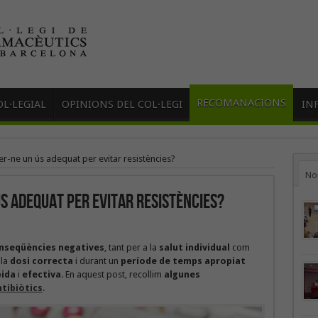
RECOMANACIONS
L·LEGIAL
OPINIONS DEL COL·LEGI
IN
er-ne un ús adequat per evitar resistències?
No
ús adequat per evitar resistències?
nseqüències negatives
, tant per a la
salut individual
com
 la
dosi correcta
i durant un
període de temps apropiat
pida
i
efectiva
. En aquest post, recollim
algunes
tibiòtics
.