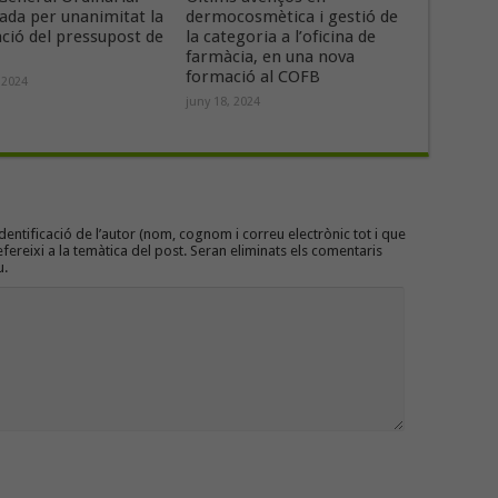
ada per unanimitat la
dermocosmètica i gestió de
ació del pressupost de
la categoria a l’oficina de
farmàcia, en una nova
formació al COFB
 2024
juny 18, 2024
entificació de l’autor (nom, cognom i correu electrònic tot i que
efereixi a la temàtica del post. Seran eliminats els comentaris
u.