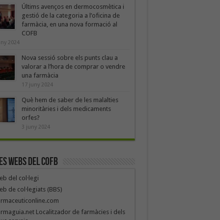
Últims avenços en dermocosmètica i
gestió de la categoria a l’oficina de
farmàcia, en una nova formació al
COFB
uny 2024
Nova sessió sobre els punts clau a
valorar a l’hora de comprar o vendre
una farmàcia
17 juny 2024
Què hem de saber de les malalties
minoritàries i dels medicaments
orfes?
3 juny 2024
es webs del COFB
b del col·legi
b de col·legiats (BBS)
armaceuticonline.com
rmaguia.net Localitzador de farmàcies i dels