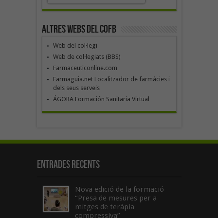
Altres webs del COFB
Web del col·legi
Web de col·legiats (BBS)
Farmaceuticonline.com
Farmaguia.net Localitzador de farmàcies i
dels seus serveis
ÁGORA Formación Sanitaria Virtual
Entrades recents
Nova edició de la formació
“Presa de mesures per a
mitges de teràpia
compressiva”