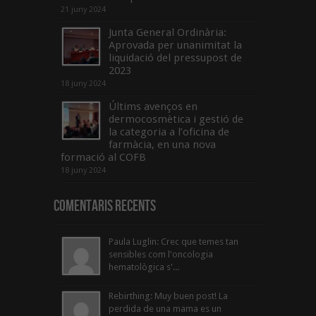
21 juny 2024
Junta General Ordinària:
Aprovada per unanimitat la
liquidació del pressupost de
2023
18 juny 2024
Últims avenços en
dermocosmètica i gestió de
la categoria a l’oficina de
farmàcia, en una nova
formació al COFB
18 juny 2024
Comentaris Recents
Paula Luglin: Crec que temes tan
sensibles com l'oncologia
hematològica s'...
Rebirthing: Muy buen post! La
perdida de una mama es un