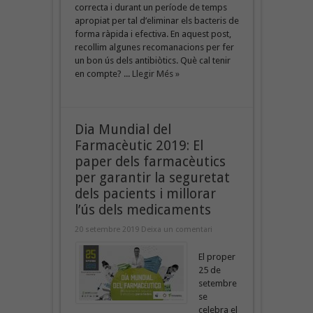
correcta i durant un període de temps
apropiat per tal d’eliminar els bacteris de
forma ràpida i efectiva. En aquest post,
recollim algunes recomanacions per fer
un bon ús dels antibiòtics. Què cal tenir
en compte? ...
Llegir Més »
Dia Mundial del
Farmacèutic 2019: El
paper dels farmacèutics
per garantir la seguretat
dels pacients i millorar
l’ús dels medicaments
20 setembre 2019
Deixa un comentari
El proper
25 de
setembre
se
celebra el