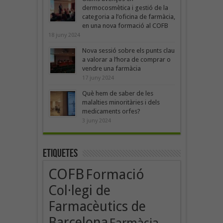
dermocosmètica i gestió de la
categoria a l’oficina de farmàcia,
en una nova formació al COFB
18 juny 2024
Nova sessió sobre els punts clau
a valorar a l’hora de comprar o
vendre una farmàcia
17 juny 2024
Què hem de saber de les
malalties minoritàries i dels
medicaments orfes?
3 juny 2024
Etiquetes
COFB
Formació
Col·legi de
Farmacèutics de
Barcelona
Farmàcia