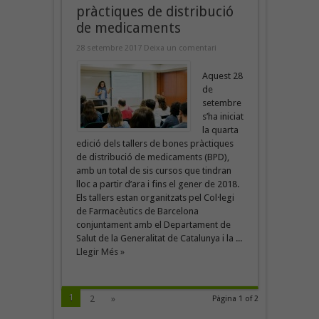
pràctiques de distribució
de medicaments
28 setembre 2017
Deixa un comentari
Aquest 28
de
setembre
s’ha iniciat
la quarta
edició dels tallers de bones pràctiques
de distribució de medicaments (BPD),
amb un total de sis cursos que tindran
lloc a partir d’ara i fins el gener de 2018.
Els tallers estan organitzats pel Col·legi
de Farmacèutics de Barcelona
conjuntament amb el Departament de
Salut de la Generalitat de Catalunya i la ...
Llegir Més »
1
2
»
Pàgina 1 of 2