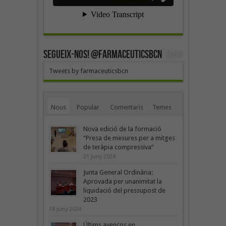
SEGUEIX-NOS! @farmaceuticsbcn
Tweets by farmaceuticsbcn
Nous
Popular
Comentaris
Temes
Nova edició de la formació
“Presa de mesures per a mitges
de teràpia compressiva”
21 juny 2024
Junta General Ordinària:
Aprovada per unanimitat la
liquidació del pressupost de
2023
18 juny 2024
Últims avenços en