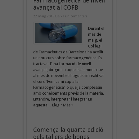
Farmacogenètica de nivell
avançat al COFB
22 maig 2018
Deixa un comentari
Durant el
mes de
maig, el
Col·legi
de Farmacèutics de Barcelona ha acollit
un nou curs sobre farmacogenètica. Es
tractava d’una formació de nivell
avançat, dirigida a aquells alumnes que
al mes de novembre haguessin realitzat
el curs “Fem camí cap a la
Farmacogenètica” o que ja comptessin
amb coneixements previs de la matèria.
Entendre, interpretar i integrar En
aquesta ...
Llegir Més »
Comença la quarta edició
dels tallers de bones