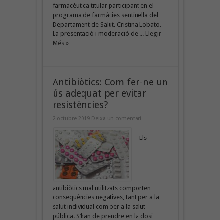
farmacèutica titular participant en el
programa de farmàcies sentinella del
Departament de Salut, Cristina Lobato.
La presentació i moderació de ...
Llegir
Més »
Antibiòtics: Com fer-ne un
ús adequat per evitar
resistències?
2 octubre 2019
Deixa un comentari
Els
antibiòtics mal utilitzats comporten
conseqüències negatives, tant per a la
salut individual com per a la salut
pública. S’han de prendre en la dosi