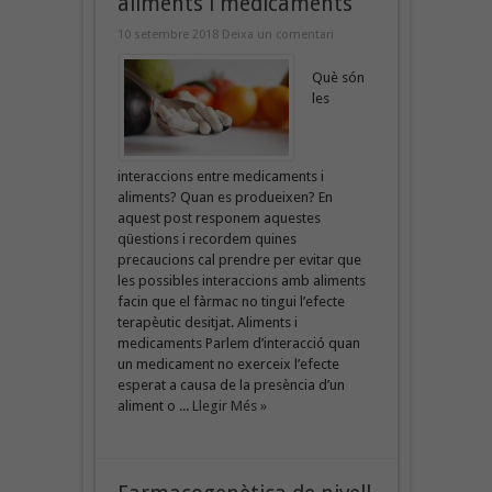
aliments i medicaments
10 setembre 2018
Deixa un comentari
Què són
les
interaccions entre medicaments i
aliments? Quan es produeixen? En
aquest post responem aquestes
qüestions i recordem quines
precaucions cal prendre per evitar que
les possibles interaccions amb aliments
facin que el fàrmac no tingui l’efecte
terapèutic desitjat. Aliments i
medicaments Parlem d’interacció quan
un medicament no exerceix l’efecte
esperat a causa de la presència d’un
aliment o ...
Llegir Més »