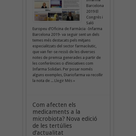
Barcelona
2019 El
Congrés i
Saló
Europeu d’Oficina de Farmàcia -Infarma
Barcelona 2019- va seguir sent un dels
temes més destacats pels mitjans
especialitzats del sector farmacèutic,
que van fer-se ressò de les diverses
notes de premsa generades a partir de
les conferències o d’iniciatives com
Infarma Solidari. Per posar només
alguns exemples, Diariofarma va recollir
la nota de ...
Llegir Més »
Com afecten els
medicaments a la
microbiota? Nova edició
de les tertúlies
d’actualitat