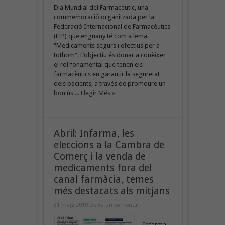
Dia Mundial del Farmacèutic, una
commemoració organitzada per la
Federació Internacional de Farmacèutics
(FIP) que enguany té com a lema
“Medicaments segurs i efectius per a
tothom”. L’objectiu és donar a conèixer
el rol fonamental que tenen els
farmacèutics en garantir la seguretat
dels pacients, a través de promoure un
bon ús ...
Llegir Més »
Abril: Infarma, les
eleccions a la Cambra de
Comerç i la venda de
medicaments fora del
canal farmàcia, temes
més destacats als mitjans
31 maig 2019
Deixa un comentari
Infarma