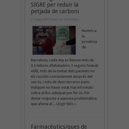
SIGRE per reduir la
petjada de carboni
2 maig 2024
Deixa un comentari
Només a
la
província
de
Barcelona, cada any es llencen més de
3,5 milions d’inhaladors. I segons l’estudi
AIRE, més de la meitat dels pacients no
els reciclen correctament després del
seu ús, i més de dues terceres parts
indiquen no haver estat mai informats
sobre el lloc adequat per fer-lo. Per
donar resposta a aquesta problemàtica,
que afecta el ...
Llegir Més »
Farmacèutics/ques de