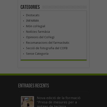
Categories
Destacats
INFARMA
Món col·legial
Notícies farmàcia
Opinions del Col·legi
Recomanacions del farmacèutic
Secció de fotografia del COFB
Sense Categoria
Entrades recents
Nova edició de la formació
“Presa de mesures per a
mitges de teràpia