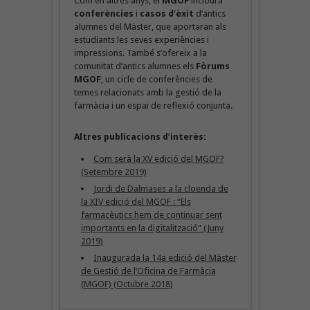
Com en altres anys, el
MGOF
inclourà
conferències
i
casos d’èxit
d’antics
alumnes del Màster, que aportaran als
estudiants les seves experiències i
impressions. També s’ofereix a la
comunitat d’antics alumnes els
Fòrums
MGOF
, un cicle de conferències de
temes relacionats amb la gestió de la
farmàcia i un espai de reflexió conjunta.
Altres publicacions d’interès:
Com serà la XV edició del MGOF?
(Setembre 2019)
Jordi de Dalmases a la cloenda de
la XIV edició del MGOF : “Els
farmacèutics hem de continuar sent
importants en la digitalització” (Juny
2019)
Inaugurada la 14a edició del Màster
de Gestió de l’Oficina de Farmàcia
(MGOF) (Octubre 2018)