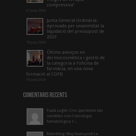
compressiva”
21 juny 2024
Junta General Ordinària:
Aprovada per unanimitat la
liquidació del pressupost de
2023
18 juny 2024
Últims avenços en
dermocosmètica i gestió de
la categoria a l’oficina de
farmàcia, en una nova
formació al COFB
18 juny 2024
Comentaris Recents
Paula Luglin: Crec que temes tan
sensibles com l'oncologia
hematològica s'...
Rebirthing: Muy buen post! La