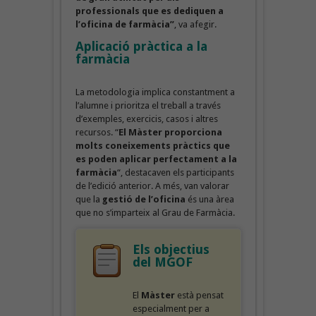
professionals que es dediquen a
l’oficina de farmàcia”
, va afegir.
Aplicació pràctica a la
farmàcia
La metodologia implica constantment a
l’alumne i prioritza el treball a través
d’exemples, exercicis, casos i altres
recursos. “
El Màster proporciona
molts coneixements pràctics que
es poden aplicar perfectament a la
farmàcia
“, destacaven els participants
de l’edició anterior. A més, van valorar
que la
gestió de l’oficina
és una àrea
que no s’imparteix al Grau de Farmàcia.
Els objectius
del MGOF
El
Màster
està pensat
especialment per a