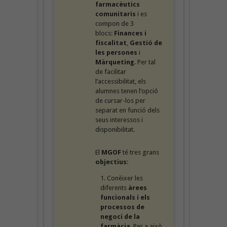
farmacèutics
comunitaris
i es
compon de 3
blocs:
Finances i
fiscalitat
,
Gestió de
les persones
i
Màrqueting
. Per tal
de facilitar
l’accessibilitat, els
alumnes tenen l’opció
de cursar-los per
separat en funció dels
seus interessos i
disponibilitat.
El
MGOF
té tres grans
objectius
:
Conèixer les
diferents
àrees
funcionals i els
processos de
negoci de la
farmàcia
. Per a això