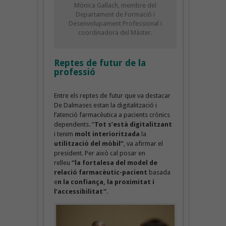
Mònica Gallach, membre del
Departament de Formació i
Desenvolupament Professional i
coordinadora del Màster.
Reptes de futur de la
professió
Entre els reptes de futur que va destacar
De Dalmases estan la digitalització i
l’atenció farmacèutica a pacients crònics
dependents. “
Tot s’està digitalitzant
i tenim
molt interioritzada
la
utilització del mòbil”
, va afirmar el
president. Per això cal posar en
relleu
“la fortalesa del model de
relació farmacèutic-pacient
basada
e
n la confiança, la proximitat i
l’accessibilitat”
.