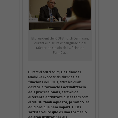
El president del COFB, Jordi Dalmases,
durant el discurs d’inauguració del
Màster de Gestió de l’Oficina de
Farmàcia.
Durant el seu discurs, De Dalmases
també va exposar als alumnes les
funcions
del COFB, entre les quals
destaca la
formació i actualització
dels professionals
, a través de
diferents activitats
o
Màsters
com
el
MGOF
.
“Amb aquesta, ja són 15 les
edicions que hem impartit. Ens
satisfà veure que és una formació
de gran utilitat per als