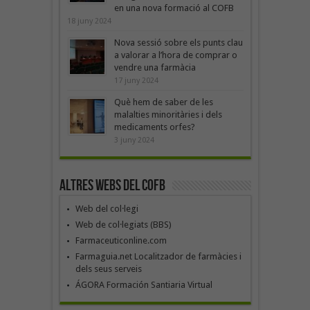
en una nova formació al COFB
18 juny 2024
Nova sessió sobre els punts clau
a valorar a l’hora de comprar o
vendre una farmàcia
17 juny 2024
Què hem de saber de les
malalties minoritàries i dels
medicaments orfes?
3 juny 2024
Altres webs del COFB
Web del col·legi
Web de col·legiats (BBS)
Farmaceuticonline.com
Farmaguia.net Localitzador de farmàcies i
dels seus serveis
ÁGORA Formación Santiaria Virtual