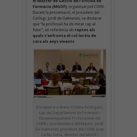
el Màster de Gestió de l’oficina de
Farmàcia (MGOF)
, organitzat pel COFB.
Durant la presentació, el president del
Col·legi, Jordi de Dalmases, va destacar
que “la professió ha de mirar cap al
futur”, en referència als
reptes als
quals s’enfronta el col·lectiu de
cara als anys vinents
.
D’esquerra a dreta: Cristina Rodríguez,
cap del Departament de Formació i
Desenvolupament Professional del
COFB i coordinadora del Màster; Jordi
De Dalmases, president del COFB, Joan
Carles Serra, director del MGOF i