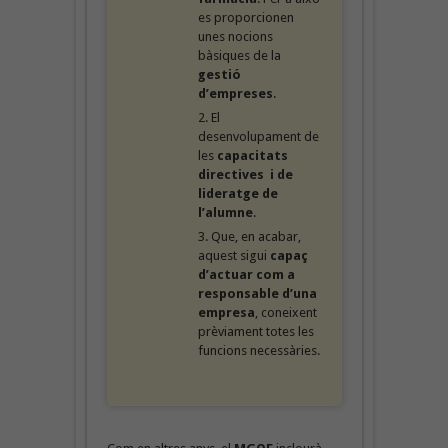
es proporcionen
unes nocions
bàsiques de la
gestió
d’empreses
.
El
desenvolupament de
les
capacitats
directives i de
lideratge de
l’alumne
.
Que, en acabar,
aquest sigui
capaç
d’actuar com a
responsable d’una
empresa
, coneixent
prèviament totes les
funcions necessàries.