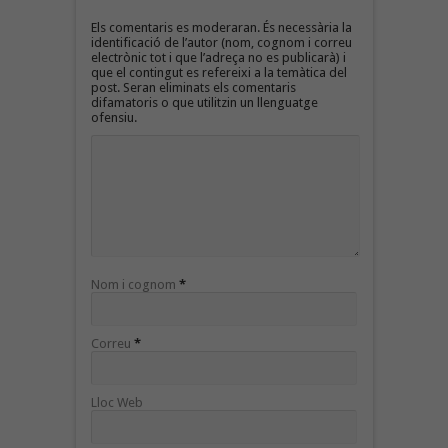
Els comentaris es moderaran. És necessària la
identificació de l’autor (nom, cognom i correu
electrònic tot i que l’adreça no es publicarà) i
que el contingut es refereixi a la temàtica del
post. Seran eliminats els comentaris
difamatoris o que utilitzin un llenguatge
ofensiu.
Nom i cognom
*
Correu
*
Lloc Web