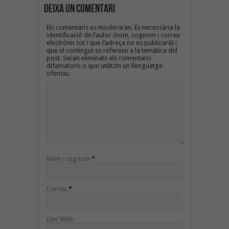
Deixa un Comentari
Els comentaris es moderaran. És necessària la
identificació de l’autor (nom, cognom i correu
electrònic tot i que l’adreça no es publicarà) i
que el contingut es refereixi a la temàtica del
post. Seran eliminats els comentaris
difamatoris o que utilitzin un llenguatge
ofensiu.
Nom i cognom
*
Correu
*
Lloc Web