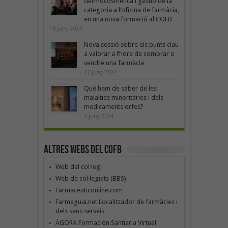
dermocosmètica i gestió de la
categoria a l’oficina de farmàcia,
en una nova formació al COFB
18 juny 2024
Nova sessió sobre els punts clau
a valorar a l’hora de comprar o
vendre una farmàcia
17 juny 2024
Què hem de saber de les
malalties minoritàries i dels
medicaments orfes?
3 juny 2024
Altres webs del COFB
Web del col·legi
Web de col·legiats (BBS)
Farmaceuticonline.com
Farmaguia.net Localitzador de farmàcies i
dels seus serveis
ÁGORA Formación Santiaria Virtual