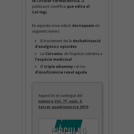
la Circular Farmacèutica
, la
publicació científica
que edita el
Col·legi
.
En aquesta nova edició
destaquem
els
següents temes:
El tractament de la
deshabituació
d’analgèsics opioides
La
Cúrcuma
: de l’espècie culinària a
l’espècie medicinal
El
triple whammy
i el risc
d’insuficiència renal aguda
Aquest és el contingut del
número Vol. 77, núm. 3,
tercer quadrimestre 2019
: