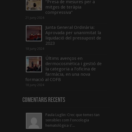
“Presa de mesures per a
mitges de teràpia
compressiva”
21 juny 2024
Junta General Ordinària:
Aprovada per unanimitat la
liquidació del pressupost de
2023
18 juny 2024
Últims avenços en
dermocosmètica i gestió de
la categoria a l’oficina de
farmàcia, en una nova
formació al COFB
18 juny 2024
Comentaris Recents
Paula Luglin: Crec que temes tan
sensibles com l'oncologia
hematològica s'...