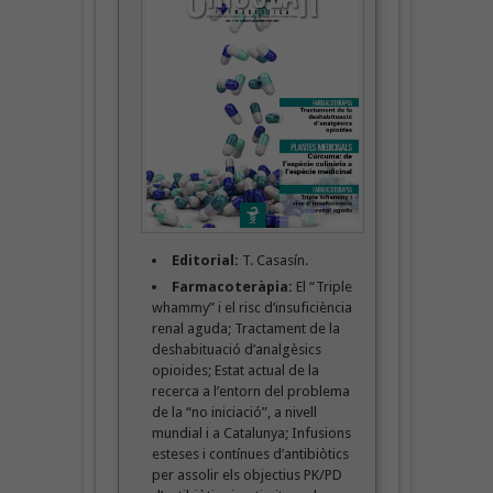
Editorial:
T. Casasín.
Farmacoteràpia:
El “Triple
whammy” i el risc d’insuficiència
renal aguda; Tractament de la
deshabituació d’analgèsics
opioides; Estat actual de la
recerca a l’entorn del problema
de la “no iniciació”, a nivell
mundial i a Catalunya; Infusions
esteses i contínues d’antibiòtics
per assolir els objectius PK/PD