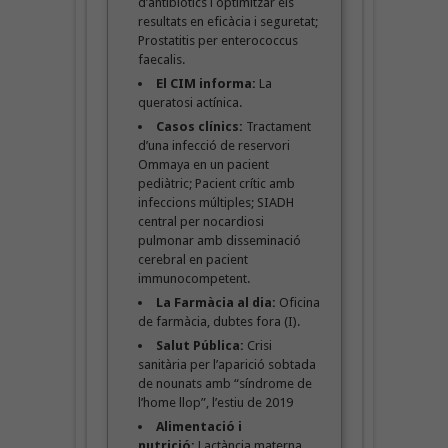
d’antibiòtics i optimitzar els
resultats en eficàcia i seguretat;
Prostatitis per enterococcus
faecalis.
El CIM informa:
La
queratosi actínica.
Casos clínics:
Tractament
d’una infecció de reservori
Ommaya en un pacient
pediàtric; Pacient crític amb
infeccions múltiples; SIADH
central per nocardiosi
pulmonar amb disseminació
cerebral en pacient
immunocompetent.
La Farmàcia al dia:
Oficina
de farmàcia, dubtes fora (I).
Salut Pública:
Crisi
sanitària per l’aparició sobtada
de nounats amb “síndrome de
l’home llop”, l’estiu de 2019
Alimentació i
nutrició:
Lactància materna,