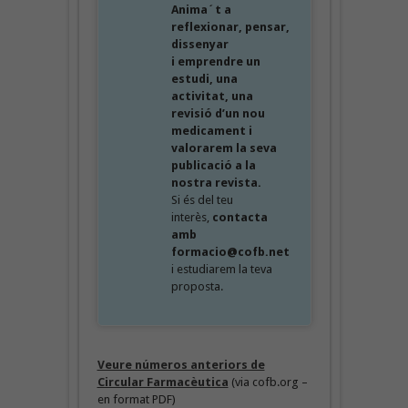
Anima´t a
reflexionar, pensar,
dissenyar
i emprendre un
estudi, una
activitat, una
revisió d’un nou
medicament i
valorarem la seva
publicació a la
nostra revista.
Si és del teu
interès,
contacta
amb
formacio@cofb.net
i estudiarem la teva
proposta.
Veure números anteriors de
Circular Farmacèutica
(via cofb.org –
en format PDF)